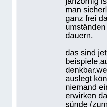
jähzornig i
man sicherl
ganz frei d
umständen 
dauern.
das sind jet
beispiele,
denkbar.we
auslegt kön
niemand ei
erwirken da
sünde (zum 