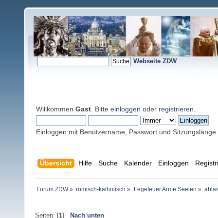
Webseite ZDW
Willkommen
Gast
. Bitte
einloggen
oder
registrieren
.
Einloggen mit Benutzername, Passwort und Sitzungslänge
Übersicht
Hilfe
Suche
Kalender
Einloggen
Registr
Forum ZDW
»
römisch-katholisch
»
Fegefeuer Arme Seelen
»
abla
Seiten: [
1
]
Nach unten