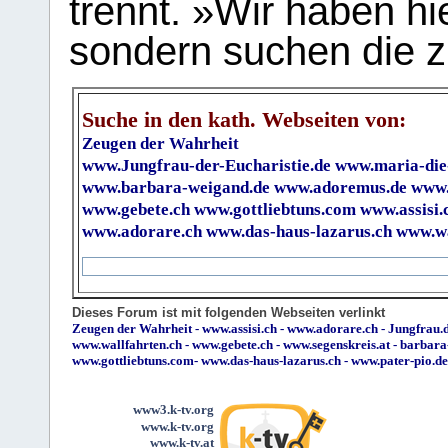
trennt. »Wir haben hi
sondern suchen die z
Suche in den kath. Webseiten von:
Zeugen der Wahrheit
www.Jungfrau-der-Eucharistie.de
www.maria-die
www.barbara-weigand.de
www.adoremus.de
www.
www.gebete.ch
www.gottliebtuns.com
www.assisi.
www.adorare.ch
www.das-haus-lazarus.ch
www.wa
Dieses Forum ist mit folgenden Webseiten verlinkt
Zeugen der Wahrheit
-
www.assisi.ch
-
www.adorare.ch
-
Jungfrau.d
www.wallfahrten.ch
-
www.gebete.ch
-
www.segenskreis.at
-
barbara
www.gottliebtuns.com
-
www.das-haus-lazarus.ch
-
www.pater-pio.de
www3.k-tv.org
www.k-tv.org
www.k-tv.at