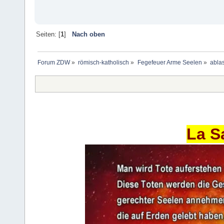
Seiten: [
1
]
Nach oben
Forum ZDW
»
römisch-katholisch
»
Fegefeuer Arme Seelen
»
abla
La S