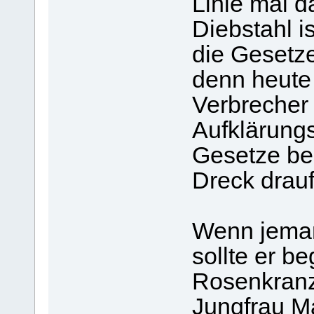
Linie mal d
Diebstahl is
die Gesetze
denn heute
Verbrecher 
Aufklärungs
Gesetze be
Dreck drauf
Wenn jeman
sollte er b
Rosenkranz 
Jungfrau Ma