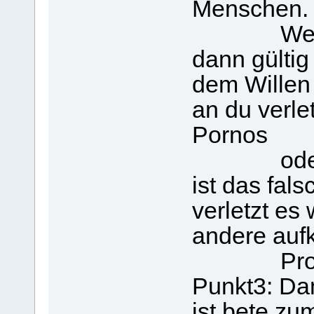
Menschen.
Weltlich
dann gültig
dem Willen
an du verle
Pornos
oder Unt
ist das fal
verletzt es
andere aufk
Probl
Punkt3: Dam
ist bete zum