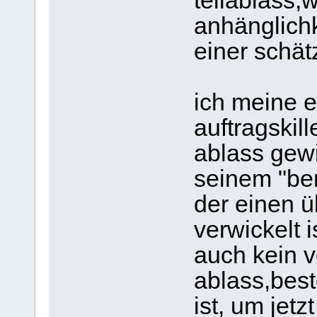
teilablass,w
anhänglichk
einer schät
ich meine e
auftragskill
ablass gew
seinem "be
der einen ü
verwickelt 
auch kein 
ablass,best
ist, um jet