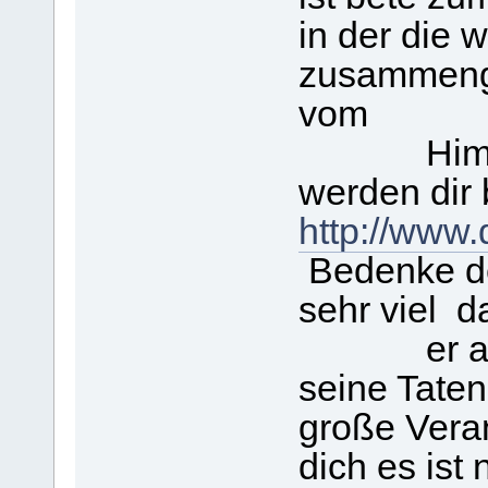
in der die 
zusammenge
vom
Himmel a
werden dir
http://www
Bedenke de
sehr viel 
er auch v
seine Taten.
große Veran
dich es ist 