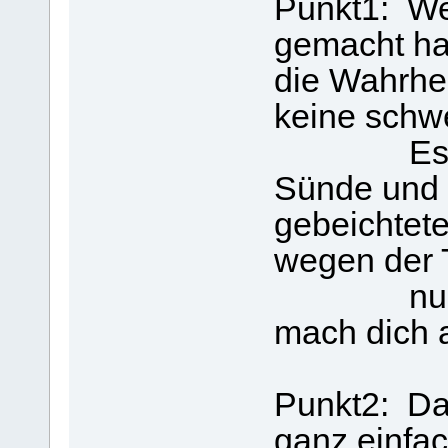
Punkt1: We
gemacht has
die Wahrhei
keine schw
Es wäre 
Sünde und d
gebeichtete
wegen der T
nun hast 
mach dich 
Punkt2: Da
ganz einfa