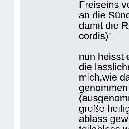
Freiseins v
an die Sünd
damit die R
cordis)"
nun heisst 
die lässlic
mich,wie da
genommen k
(ausgenomm
große heil
ablass gew