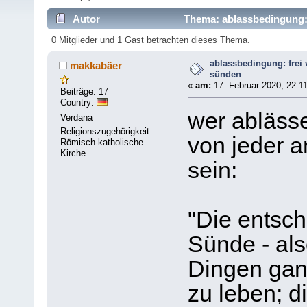
Autor
Thema: ablassbedingung: 
0 Mitglieder und 1 Gast betrachten dieses Thema.
ablassbedingung: frei 
makkabäer
sünden
«
am:
17. Februar 2020, 22:11
Beiträge: 17
Country:
wer ablässe
Verdana
Religionszugehörigkeit:
von jeder a
Römisch-katholische
Kirche
sein:
"Die entsc
Sünde - also
Dingen gan
zu leben; d