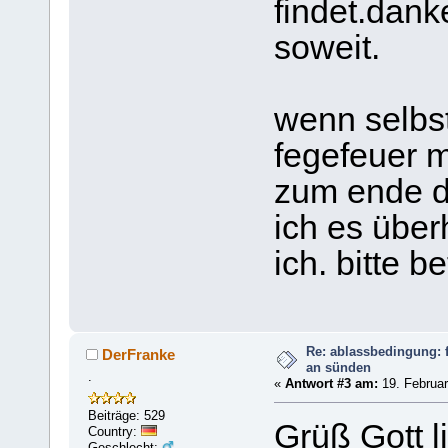
findet.danke
soweit.
wenn selbst
fegefeuer 
zum ende de
ich es über
ich. bitte b
Re: ablassbedingung: f
DerFranke
an sünden
.
«
Antwort #3 am:
19. Februar
Beiträge: 529
Grüß Gott l
Country:
Geschlecht: