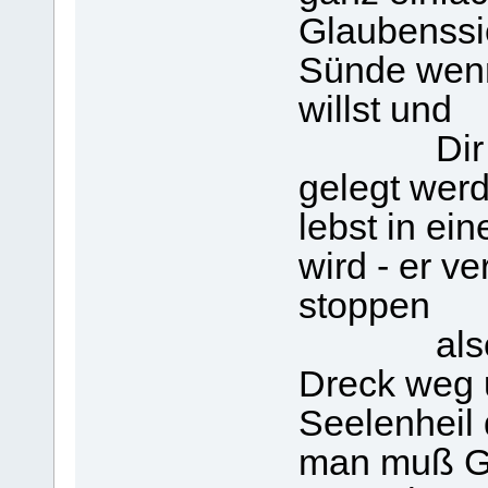
Glaubenssic
Sünde wenn
willst und
Dir dabe
gelegt werd
lebst in ein
wird - er v
stoppen
also hab
Dreck weg
Seelenheil
man muß Go