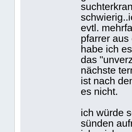
suchterkran
schwierig..
evtl. mehrf
pfarrer aus
habe ich e
das "unver
nächste ter
ist nach de
es nicht.
ich würde 
sünden auf