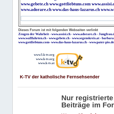
www.gebete.ch
www.gottliebtuns.com
www.assisi.
www.adorare.ch
www.das-haus-lazarus.ch
www.wa
Dieses Forum ist mit folgenden Webseiten verlinkt
Zeugen der Wahrheit
-
www.assisi.ch
-
www.adorare.ch
-
Jungfrau.d
www.wallfahrten.ch
-
www.gebete.ch
-
www.segenskreis.at
-
barbara
www.gottliebtuns.com
-
www.das-haus-lazarus.ch
-
www.pater-pio.de
www3.k-tv.org
www.k-tv.org
www.k-tv.at
K-TV der katholische Fernsehsender
Nur registrier
Beiträge im Fo