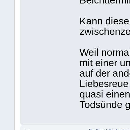
Beichttermi
Kann dieser
zwischenze
Weil normal
mit einer 
auf der ande
Liebesreue 
quasi eine
Todsünde ge