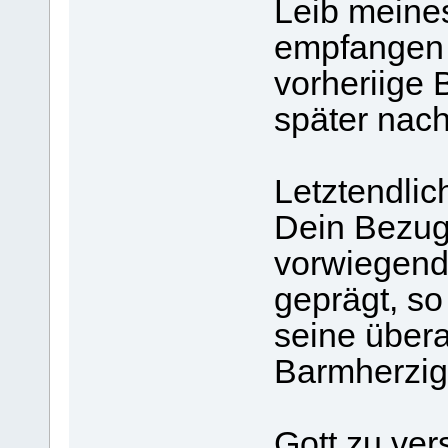
Leib meine
empfangen
vorheriige 
später nach
Letztendlic
Dein Bezug 
vorwiegend
geprägt, so
seine über
Barmherzigk
Gott zu ver