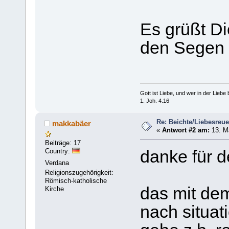
Es grüßt Di
den Segen 
Gott ist Liebe, und wer in der Liebe bl
1. Joh. 4.16
Re: Beichte/Liebesreu
makkabäer
«
Antwort #2 am:
13. Mä
Beiträge: 17
Country:
danke für d
Verdana
Religionszugehörigkeit:
Römisch-katholische
das mit dem
Kirche
nach situat