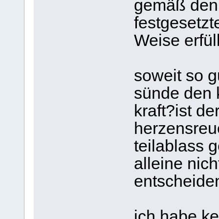
gemäß den 
festgesetzt
Weise erfüll
soweit so g
sünde den 
kraft?ist de
herzensreue
teilablass
alleine nich
entscheide
ich habe ke