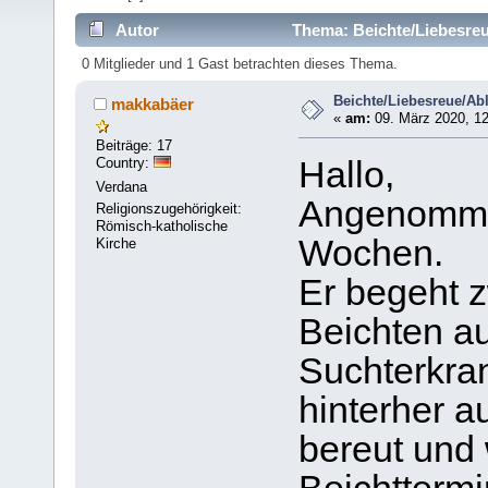
Autor
Thema: Beichte/Liebesreu
0 Mitglieder und 1 Gast betrachten dieses Thema.
Beichte/Liebesreue/Ab
makkabäer
«
am:
09. März 2020, 12
Beiträge: 17
Country:
Hallo,
Verdana
Angenommen
Religionszugehörigkeit:
Römisch-katholische
Wochen.
Kirche
Er begeht 
Beichten au
Suchterkra
hinterher a
bereut und 