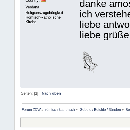
Country:
danke amo
Verdana
ich versteh
Religionszugehörigkeit:
Römisch-katholische
liebe antwor
Kirche
liebe grüße
Seiten: [
1
]
Nach oben
Forum ZDW
»
römisch-katholisch
»
Gebote / Beichte / Sünden
»
Be