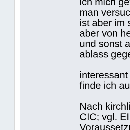
ich mich ge
man versuc
ist aber im
aber von he
und sonst a
ablass geg
interessan
finde ich a
Nach kirchl
CIC; vgl. EI
Voraussetz