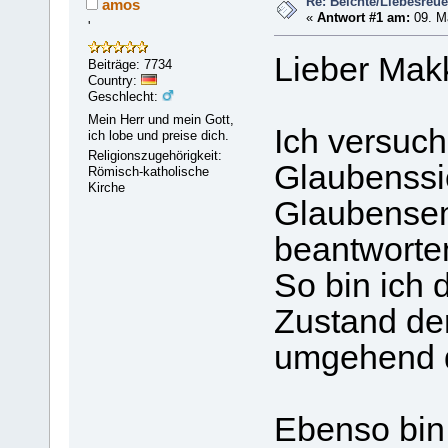
Re: Beichte/Liebesreu
amos
«
Antwort #1 am:
09. Mä
'
Lieber Mak
Beiträge: 7734
Country:
Geschlecht:
Mein Herr und mein Gott,
Ich versuch
ich lobe und preise dich.
Religionszugehörigkeit:
Glaubenssi
Römisch-katholische
Kirche
Glaubensem
beantworte
So bin ich 
Zustand de
umgehend d
Ebenso bin 