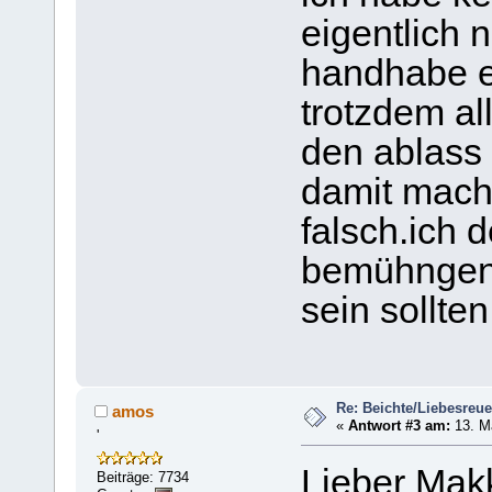
eigentlich 
handhabe es
trotzdem al
den ablass 
damit mach 
falsch.ich 
bemühngen,
sein sollten
Re: Beichte/Liebesreu
amos
«
Antwort #3 am:
13. Mä
'
Lieber Mak
Beiträge: 7734