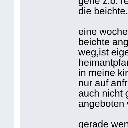
gehe z.b. r
die beichte.
eine woche 
beichte ang
weg,ist eig
heimantpfa
in meine ki
nur auf anf
auch nicht 
angeboten 
gerade wen