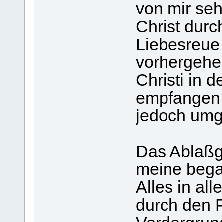
von mir seh
Christ durc
Liebesreue
vorhergehe
Christi in 
empfangen d
jedoch umg
Das Ablaßg
meine beg
Alles in al
durch den P