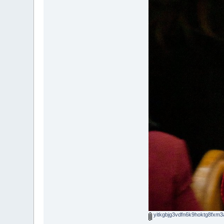
yitkgbjg3vdfn6k9hoktg8fxm3