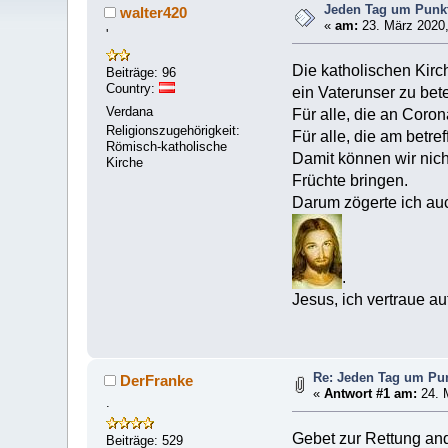
Jeden Tag um Punkt
walter420
«
am:
23. März 2020,
'
Die katholischen Kirc
Beiträge: 96
Country:
ein Vaterunser zu bet
Verdana
Für alle, die an Coro
Religionszugehörigkeit:
Für alle, die am betr
Römisch-katholische
Damit können wir nich
Kirche
Früchte bringen.
Darum zögerte ich auc
.
Jesus, ich vertraue au
Re: Jeden Tag um Pun
DerFranke
«
Antwort #1 am:
24. 
.
Gebet zur Rettung ande
Beiträge: 529