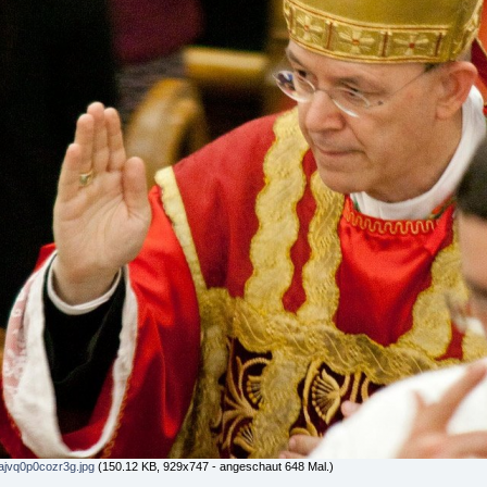
ajvq0p0cozr3g.jpg
(150.12 KB, 929x747 - angeschaut 648 Mal.)