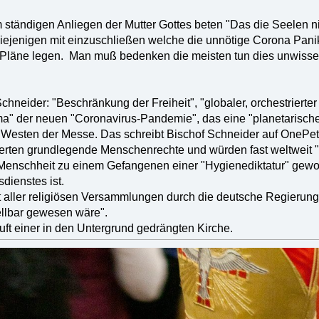
m ständigen Anliegen der Mutter Gottes beten "Das die Seelen 
iejenigen mit einzuschließen welche die unnötige Corona Pani
 Pläne legen. Man muß bedenken die meisten tun dies unwissen
hneider: "Beschränkung der Freiheit", "globaler, orchestrierter
" der neuen "Coronavirus-Pandemie", das eine "planetarische 
" Westen der Messe. Das schreibt Bischof Schneider auf OnePet
ten grundlegende Menschenrechte und würden fast weltweit "n
 Menschheit zu einem Gefangenen einer "Hygienediktatur" gewo
sdienstes ist.
t aller religiösen Versammlungen durch die deutsche Regierung
ellbar gewesen wäre".
Luft einer in den Untergrund gedrängten Kirche.