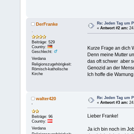
Re: Jeden Tag um P
DerFranke
«
Antwort #2 am:
24.
.
Beiträge: 529
Country:
Kurze Frage an dich W
Geschlecht:
Denn meine Mutter un
Verdana
das oft schwer aber s
Religionszugehörigkeit:
Genozid an der Mensc
Römisch-katholische
Kirche
Ich hoffe die Warnun
Re: Jeden Tag um P
walter420
«
Antwort #3 am:
24.
'
Lieber Franke!
Beiträge: 96
Country:
Verdana
Ja ich bin noch im Jo