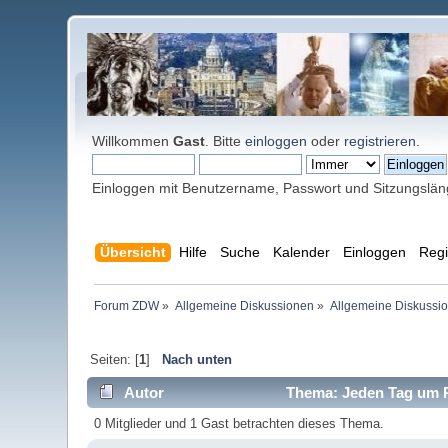
Willkommen
Gast
. Bitte
einloggen
oder
registrieren
.
Einloggen mit Benutzername, Passwort und Sitzungslä
Übersicht
Hilfe
Suche
Kalender
Einloggen
Regi
Forum ZDW
»
Allgemeine Diskussionen
»
Allgemeine Diskussi
Seiten: [
1
]
Nach unten
Autor
Thema: Jeden Tag um Pu
0 Mitglieder und 1 Gast betrachten dieses Thema.