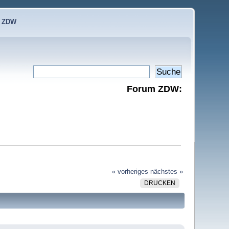
e ZDW
Forum ZDW:
« vorheriges
nächstes »
DRUCKEN