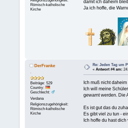
Religionszugehörigkeit:
damit ich daheim blei
Römisch-katholische
Ja ich hoffe, die War
Kirche
Re: Jeden Tag um P
DerFranke
«
Antwort #4 am:
24.
.
Ich muß nicht daheim 
Beiträge: 529
Country:
Ich will meine Schüler
Geschlecht:
gewarnt werden. Die A
Verdana
Religionszugehörigkeit:
Es ist gut das du zuha
Römisch-katholische
Kirche
Es gibt viel zu tun - 
Ich hoffe du hast dich