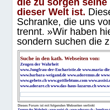
die zu sorgen seine
dieser Welt ist.
Diese
Schranke, die uns vo
trennt. »Wir haben hi
sondern suchen die z
Suche in den kath. Webseiten von:
Zeugen der Wahrheit
www.Jungfrau-der-Eucharistie.de
www.maria-die
www.barbara-weigand.de
www.adoremus.de
www.
www.gebete.ch
www.gottliebtuns.com
www.assisi.
www.adorare.ch
www.das-haus-lazarus.ch
www.wa
Dieses Forum ist mit folgenden Webseiten verlinkt
Zeugen der Wahrheit
-
www.assisi.ch
-
www.adorare.ch
-
Jungfrau.d