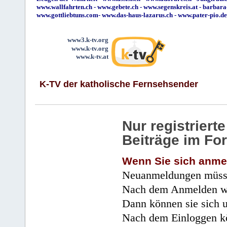
www.wallfahrten.ch
-
www.gebete.ch
-
www.segenskreis.at
-
barbara
www.gottliebtuns.com
-
www.das-haus-lazarus.ch
-
www.pater-pio.de
www3.k-tv.org
www.k-tv.org
www.k-tv.at
K-TV der katholische Fernsehsender
Nur registrier
Beiträge im Fo
Wenn Sie sich anme
Neuanmeldungen müsse
Nach dem Anmelden wir
Dann können sie sich 
Nach dem Einloggen kö