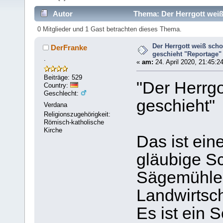
Autor
Thema: Der Herrgott weiß
0 Mitglieder und 1 Gast betrachten dieses Thema.
Der Herrgott weiß sch
DerFranke
geschieht "Reportage"
.
«
am:
24. April 2020, 21:45:2
Beiträge: 529
"Der Herrgo
Country:
Geschlecht:
geschieht"
Verdana
Religionszugehörigkeit:
Römisch-katholische
Kirche
Das ist ei
gläubige S
Sägemühle 
Landwirtsch
Es ist ein S