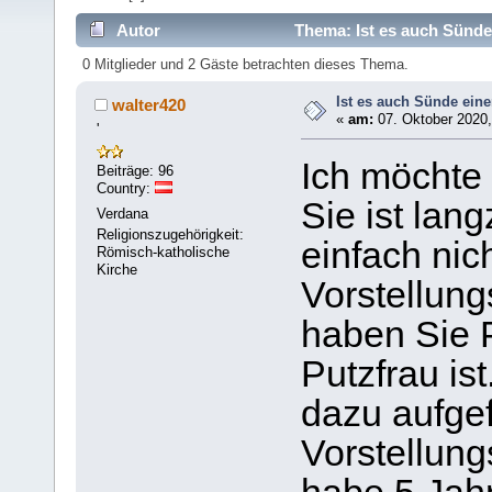
Autor
Thema: Ist es auch Sünde
0 Mitglieder und 2 Gäste betrachten dieses Thema.
Ist es auch Sünde ein
walter420
«
am:
07. Oktober 2020,
'
Ich möchte 
Beiträge: 96
Country:
Sie ist lang
Verdana
Religionszugehörigkeit:
einfach nic
Römisch-katholische
Kirche
Vorstellung
haben Sie P
Putzfrau is
dazu aufgef
Vorstellung