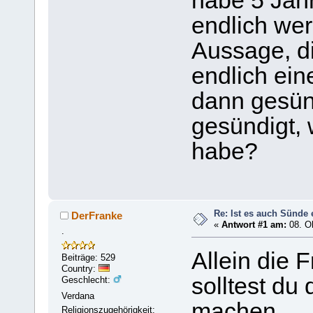
habe 5 Jahr
endlich wer
Aussage, di
endlich ein
dann gesün
gesündigt, 
habe?
Re: Ist es auch Sünde
DerFranke
«
Antwort #1 am:
08. Ok
.
Allein die F
Beiträge: 529
Country:
solltest du
Geschlecht:
Verdana
machen.
Religionszugehörigkeit: