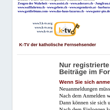
Zeugen der Wahrheit
-
www.assisi.ch
-
www.adorare.ch
-
Jungfrau.d
www.wallfahrten.ch
-
www.gebete.ch
-
www.segenskreis.at
-
barbara
www.gottliebtuns.com
-
www.das-haus-lazarus.ch
-
www.pater-pio.de
www3.k-tv.org
www.k-tv.org
www.k-tv.at
K-TV der katholische Fernsehsender
Nur registrier
Beiträge im Fo
Wenn Sie sich anme
Neuanmeldungen müsse
Nach dem Anmelden wir
Dann können sie sich 
Nach dem Einloggen kö