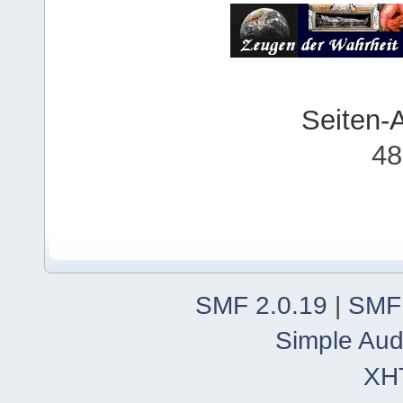
Seiten-
48
SMF 2.0.19
|
SMF
Simple Aud
XH