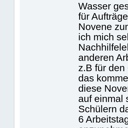
Wasser ges
für Aufträg
Novene zum 
ich mich se
Nachhilfele
anderen Ar
z.B für den
das komme
diese Noven
auf einmal 
Schülern da
6 Arbeitsta