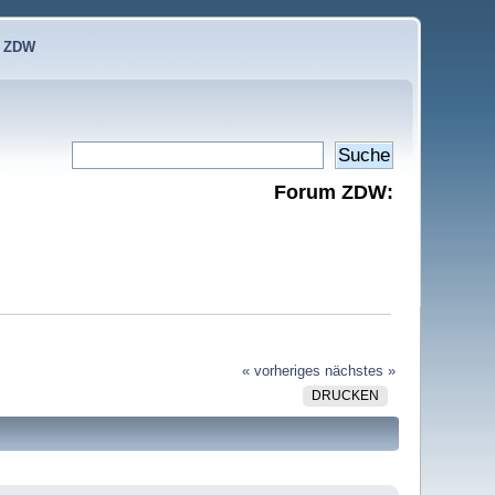
e ZDW
Forum ZDW:
« vorheriges
nächstes »
DRUCKEN