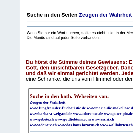
Suche
in den Seiten
Zeugen der Wahrheit
Wenn Sie nur ein Wort suchen, sollte es nicht links in der Me
Die Menüs sind auf jeder Seite vorhanden.
.
Du hörst die Stimme deines Gewissens: Es 
Gott, den unsichtbaren Gesetzgeber. Daher
und daß wir einmal gerichtet werden. Jeder
eine Schranke, die uns vom Himmel oder der H
Suche in den kath. Webseiten von:
Zeugen der Wahrheit
www.Jungfrau-der-Eucharistie.de
www.maria-die-makellose.d
www.barbara-weigand.de
www.adoremus.de
www.pater-pio.de
www.gebete.ch
www.gottliebtuns.com
www.assisi.ch
www.adorare.ch
www.das-haus-lazarus.ch
www.wallfahrten.ch