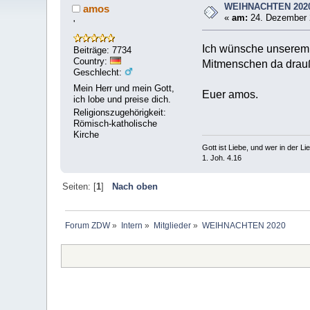
WEIHNACHTEN 202
amos
«
am:
24. Dezember 
'
Ich wünsche unserem 
Beiträge: 7734
Country:
Mitmenschen da drauß
Geschlecht:
Mein Herr und mein Gott,
Euer amos.
ich lobe und preise dich.
Religionszugehörigkeit:
Römisch-katholische
Kirche
Gott ist Liebe, und wer in der Lieb
1. Joh. 4.16
Seiten: [
1
]
Nach oben
Forum ZDW
»
Intern
»
Mitglieder
»
WEIHNACHTEN 2020