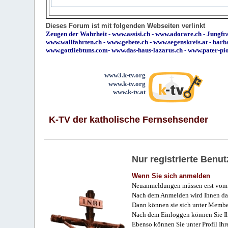
Dieses Forum ist mit folgenden Webseiten verlinkt
Zeugen der Wahrheit
-
www.assisi.ch
-
www.adorare.ch
-
Jungfra
www.wallfahrten.ch
-
www.gebete.ch
-
www.segenskreis.at
-
barb
www.gottliebtuns.com
-
www.das-haus-lazarus.ch
-
www.pater-pi
www3.k-tv.org
www.k-tv.org
www.k-tv.at
K-TV der katholische Fernsehsender
Nur registrierte Ben
Wenn Sie sich anmelden
Neuanmeldungen müssen erst vom 
Nach dem Anmelden wird Ihnen das
Dann können sie sich unter Membe
Nach dem Einloggen können Sie Ihr
Ebenso können Sie unter Profil Ihr