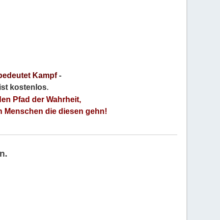
bedeutet Kampf
-
 ist kostenlos
.
den Pfad der Wahrheit,
an Menschen die diesen gehn!
n.