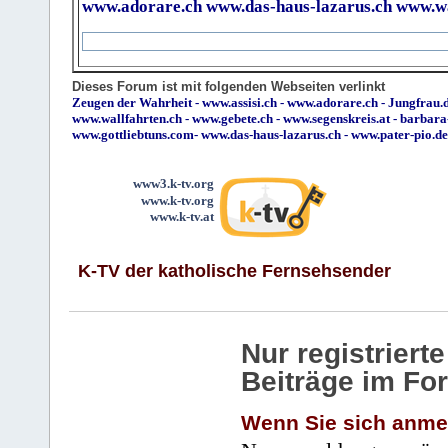
www.adorare.ch
www.das-haus-lazarus.ch
www.wa
Dieses Forum ist mit folgenden Webseiten verlinkt
Zeugen der Wahrheit
-
www.assisi.ch
-
www.adorare.ch
-
Jungfrau.d
www.wallfahrten.ch
-
www.gebete.ch
-
www.segenskreis.at
-
barbara
www.gottliebtuns.com
-
www.das-haus-lazarus.ch
-
www.pater-pio.de
www3.k-tv.org
www.k-tv.org
www.k-tv.at
K-TV der katholische Fernsehsender
Nur registrier
Beiträge im Fo
Wenn Sie sich anme