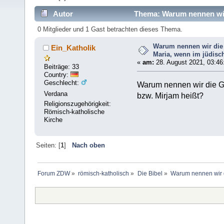
Autor
Thema: Warum nennen wir 
heißt (Gelesen 5872 mal)
0 Mitglieder und 1 Gast betrachten dieses Thema.
Warum nennen wir die 
Ein_Katholik
Maria, wenn im jüdisc
«
am:
28. August 2021, 03:46
Beiträge: 33
Country:
Geschlecht:
Warum nennen wir die Go
Verdana
bzw. Mirjam heißt?
Religionszugehörigkeit:
Römisch-katholische
Kirche
Seiten: [
1
]
Nach oben
Forum ZDW
»
römisch-katholisch
»
Die Bibel
»
Warum nennen wir d