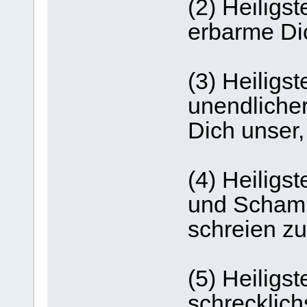
(2) Heiligst
erbarme Dic
(3) Heiligst
unendliche
Dich unser,
(4) Heiligs
und Scham,
schreien zu
(5) Heiligs
schrecklich