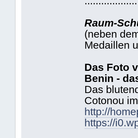
...................
Raum-Sch
(neben dem
Medaillen 
Das Foto 
Benin - da
Das blutend
Cotonou im 
http://hom
https://i0.