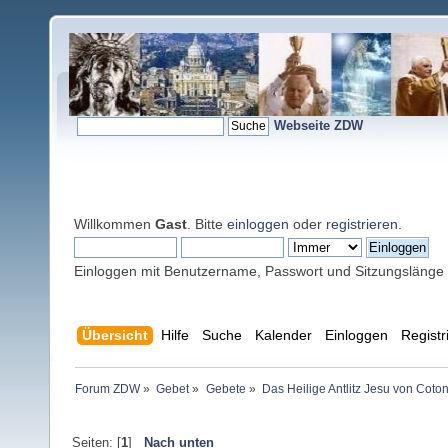
Webseite ZDW
Willkommen
Gast
. Bitte
einloggen
oder
registrieren
.
Einloggen mit Benutzername, Passwort und Sitzungslänge
Übersicht
Hilfe
Suche
Kalender
Einloggen
Registr
Forum ZDW
»
Gebet
»
Gebete
»
Das Heilige Antlitz Jesu von Coto
Seiten: [
1
]
Nach unten