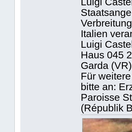
Luigi Castel
Staatsangeh
Verbreitung
Italien vera
Luigi Caste
Haus 045 2
Garda (VR)
Für weiter
bitte an: E
Paroisse S
(Républik B