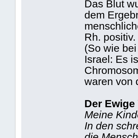
Das Blut wu
dem Ergebn
menschliche
Rh. positiv.
(So wie bei
Israel: Es i
Chromosom d
waren von d
Der Ewige 
Meine Kind
In den schr
die Mensch