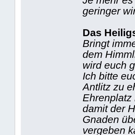
Je mehr es 
geringer wi
Das Heilig
Bringt imme
dem Himmli
wird euch g
Ich bitte eu
Antlitz zu 
Ehrenplatz
damit der H
Gnaden übe
vergeben k