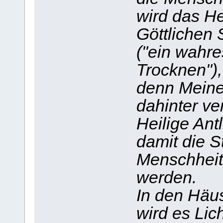
wird das He
Göttlichen 
("ein wahr
Trocknen"),
denn Meine
dahinter ve
Heilige Ant
damit die St
Menschheit
werden.
In den Häus
wird es Lic