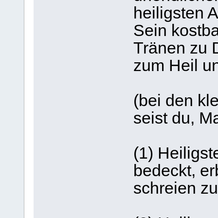
heiligsten A
Sein kostb
Tränen zu 
zum Heil u
(bei den kl
seist du, Ma
(1) Heiligs
bedeckt, er
schreien zu