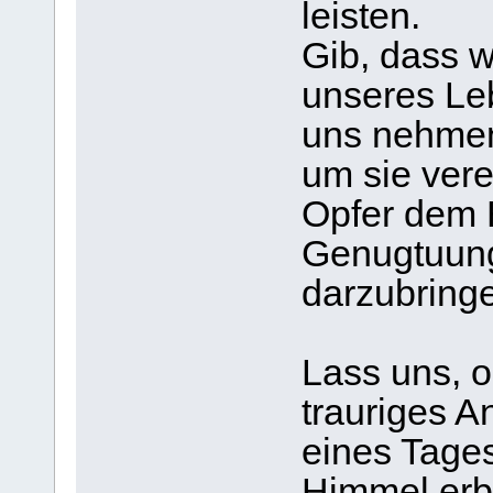
leisten.
Gib, dass w
unseres Leb
uns nehme
um sie ver
Opfer dem 
Genugtuung
darzubring
Lass uns, o
trauriges An
eines Tages
Himmel erb