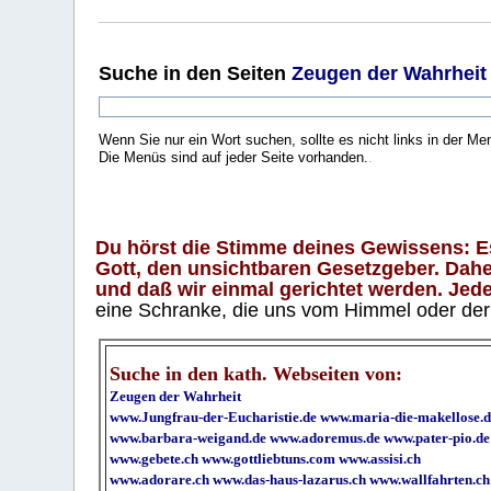
Suche
in den Seiten
Zeugen der Wahrheit
Wenn Sie nur ein Wort suchen, sollte es nicht links in der Me
Die Menüs sind auf jeder Seite vorhanden.
.
Du hörst die Stimme deines Gewissens: Es 
Gott, den unsichtbaren Gesetzgeber. Daher
und daß wir einmal gerichtet werden. Jeder
eine Schranke, die uns vom Himmel oder der H
Suche in den kath. Webseiten von:
Zeugen der Wahrheit
www.Jungfrau-der-Eucharistie.de
www.maria-die-makellose.d
www.barbara-weigand.de
www.adoremus.de
www.pater-pio.de
www.gebete.ch
www.gottliebtuns.com
www.assisi.ch
www.adorare.ch
www.das-haus-lazarus.ch
www.wallfahrten.ch