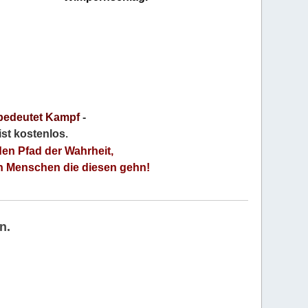
bedeutet Kampf
-
 ist kostenlos
.
den Pfad der Wahrheit,
an Menschen die diesen gehn!
n.