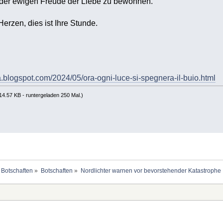
 der ewigen Freude der Liebe zu bewohnen.
Herzen, dies ist Ihre Stunde.
lla.blogspot.com/2024/05/ora-ogni-luce-si-spegnera-il-buio.html
14.57 KB - runtergeladen 250 Mal.)
 Botschaften
»
Botschaften
»
Nordlichter warnen vor bevorstehender Katastrophe 