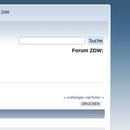
e ZDW
Forum ZDW:
« vorheriges
nächstes »
DRUCKEN