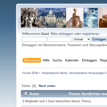
Willkommen
Gast
. Bitte
einloggen
oder
registrieren
.
Einloggen mit Benutzername, Passwort und Sitzungslä
Übersicht
Hilfe
Suche
Kalender
Einloggen
Regi
Forum ZDW
»
Prophetische Worte / Verschiedene Voraussagen /
Seiten: [
1
]
Nach unten
Autor
Thema: Nordlichter wa
0 Mitglieder und 1 Gast betrachten dieses Thema.