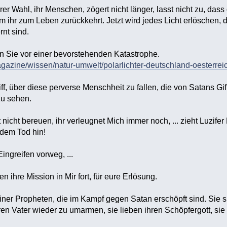
rer Wahl, ihr Menschen, zögert nicht länger, lasst nicht zu, dass
m ihr zum Leben zurückkehrt. Jetzt wird jedes Licht erlöschen, d
rnt sind.
n Sie vor einer bevorstehenden Katastrophe.
agazine/wissen/natur-umwelt/polarlichter-deutschland-oesterr
iff, über diese perverse Menschheit zu fallen, die von Satans Gift
u sehen.
t nicht bereuen, ihr verleugnet Mich immer noch, ... zieht Luzif
 dem Tod hin!
ingreifen vorweg, ...
 ihre Mission in Mir fort, für eure Erlösung.
iner Propheten, die im Kampf gegen Satan erschöpft sind. Sie si
ren Vater wieder zu umarmen, sie lieben ihren Schöpfergott, sie