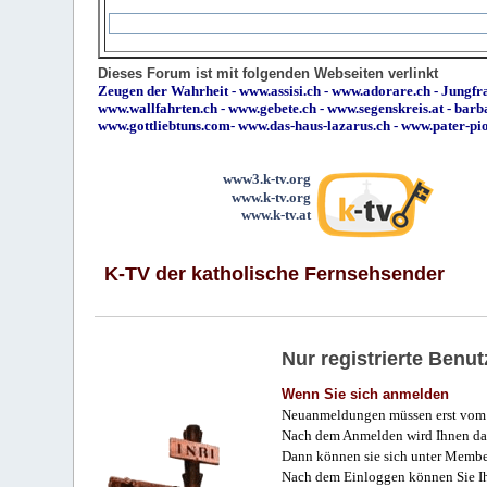
Dieses Forum ist mit folgenden Webseiten verlinkt
Zeugen der Wahrheit
-
www.assisi.ch
-
www.adorare.ch
-
Jungfra
www.wallfahrten.ch
-
www.gebete.ch
-
www.segenskreis.at
-
barb
www.gottliebtuns.com
-
www.das-haus-lazarus.ch
-
www.pater-pi
www3.k-tv.org
www.k-tv.org
www.k-tv.at
K-TV der katholische Fernsehsender
Nur registrierte Ben
Wenn Sie sich anmelden
Neuanmeldungen müssen erst vom 
Nach dem Anmelden wird Ihnen das
Dann können sie sich unter Membe
Nach dem Einloggen können Sie Ihr