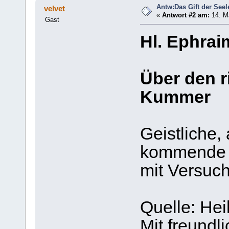
Antw:Das Gift der Seel
velvet
«
Antwort #2 am:
14. Ma
Gast
Hl. Ephrai
Über den r
Kummer
Geistliche,
kommende 
mit Versu
Quelle: Hei
Mit freund