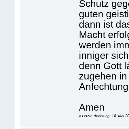
Schutz gege
guten geist
dann ist da
Macht erfo
werden imm
inniger sic
denn Gott l
zugehen in a
Anfechtunge
Amen
«
Letzte Änderung: 14. Mai 20