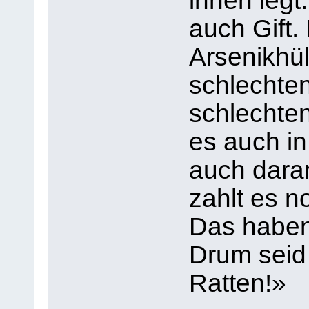
ihnen legt
auch Gift.
Arsenikhül
schlechte
schlechten
es auch in
auch daran
zahlt es n
Das haben 
Drum seid
Ratten!»