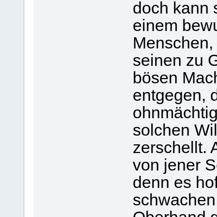
doch kann s
einem bewu
Menschen, 
seinen zu G
bösen Mach
entgegen, 
ohnmächtig
solchen Wi
zerschellt.
von jener S
denn es hof
schwachen 