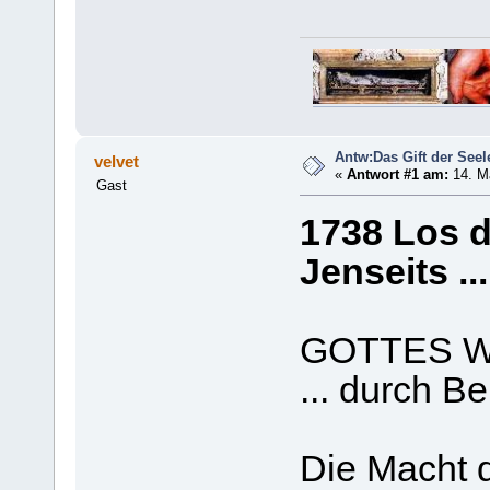
Antw:Das Gift der Seel
velvet
«
Antwort #1 am:
14. Ma
Gast
1738 Los d
Jenseits ..
GOTTES 
... durch 
Die Macht d