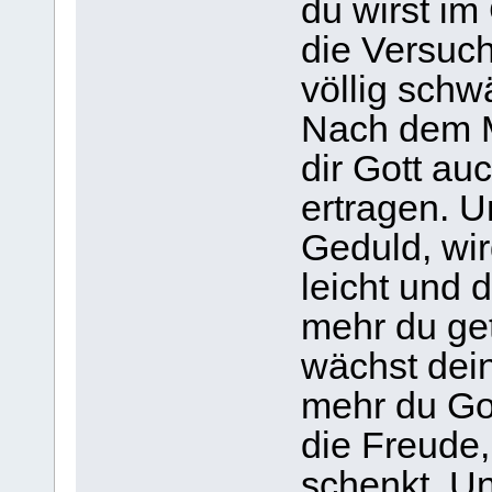
du wirst im
die Versuch
völlig schw
Nach dem M
dir Gott au
ertragen. 
Geduld, wi
leicht und d
mehr du get
wächst dein
mehr du Got
die Freude, 
schenkt. Un