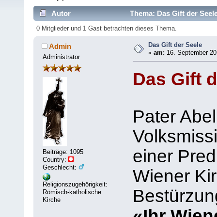
Autor
Thema: Das Gift der Seel
0 Mitglieder und 1 Gast betrachten dieses Thema.
Das Gift der Seele
Admin
«
am:
16. September 201
Administrator
Das Gift 
Pater Abel
Volksmissi
einer Pred
Beiträge: 1095
Country:
Geschlecht:
Wiener Kir
Religionszugehörigkeit:
Bestürzun
Römisch-katholische
Kirche
«Ihr Wien