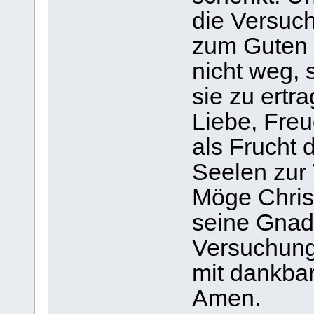
die Versuc
zum Guten f
nicht weg, 
sie zu ertra
Liebe, Fre
als Frucht 
Seelen zur
Möge Christ
seine Gnade
Versuchung
mit dankba
Amen.