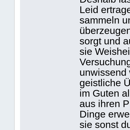
Leid ertrag
sammeln un
überzeugen,
sorgt und a
sie Weishei
Versuchunge
unwissend 
geistliche 
im Guten al
aus ihren P
Dinge erwer
sie sonst d