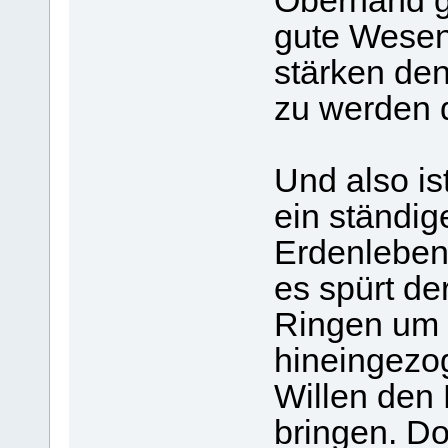
Oberhand g
gute Wesen
stärken de
zu werden d
Und also i
ein ständi
Erdenleben
es spürt de
Ringen um s
hineingezo
Willen den
bringen. D