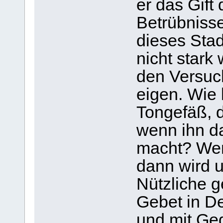
er das Gift
Betrübnisse
dieses Sta
nicht stark
den Versuch
eigen. Wie
Tongefäß, d
wenn ihn da
macht? Wen
dann wird u
Nützliche g
Gebet in D
und mit Ged