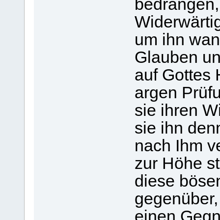
bedrängen,
Widerwärtig
um ihn wan
Glauben und
auf Gottes 
argen Prüf
sie ihren W
sie ihn de
nach Ihm v
zur Höhe s
diese bösen
gegenüber,
einen Gegne