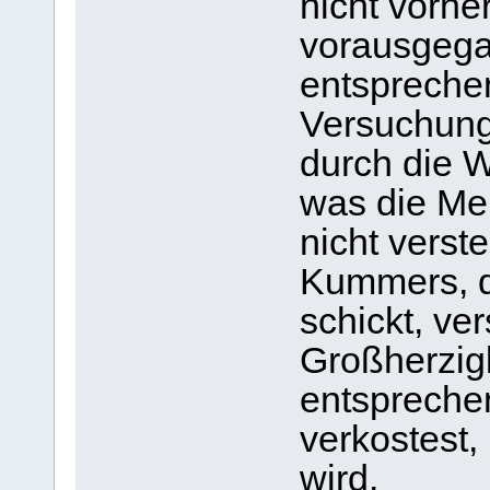
nicht vorhe
vorausgega
entspreche
Versuchun
durch die W
was die Me
nicht vers
Kummers, d
schickt, ve
Großherzigk
entsprechen
verkostest, 
wird.