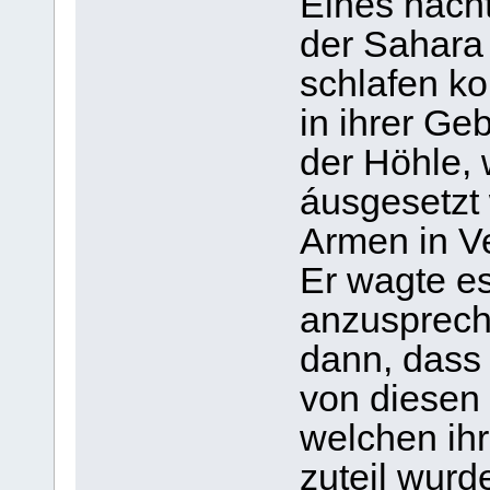
Eines nacht
der Sahara i
schlafen ko
in ihrer G
der Höhle, 
áusgesetzt 
Armen in V
Er wagte es
anzusprech
dann, dass 
von diesen
welchen ih
zuteil wurd