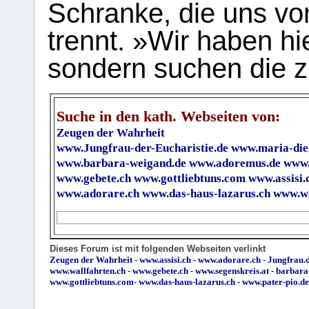
Schranke, die uns vo
trennt. »Wir haben hi
sondern suchen die z
Suche in den kath. Webseiten von:
Zeugen der Wahrheit
www.Jungfrau-der-Eucharistie.de
www.maria-die
www.barbara-weigand.de
www.adoremus.de
www.
www.gebete.ch
www.gottliebtuns.com
www.assisi.
www.adorare.ch
www.das-haus-lazarus.ch
www.wa
Dieses Forum ist mit folgenden Webseiten verlinkt
Zeugen der Wahrheit
-
www.assisi.ch
-
www.adorare.ch
-
Jungfrau.d
www.wallfahrten.ch
-
www.gebete.ch
-
www.segenskreis.at
-
barbara
www.gottliebtuns.com
-
www.das-haus-lazarus.ch
-
www.pater-pio.de