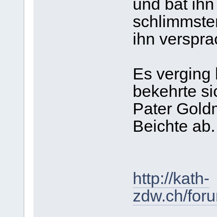
und bat ih
schlimmsten
ihn verspra
Es verging 
bekehrte si
Pater Goldm
Beichte ab.
http://kath-
zdw.ch/for