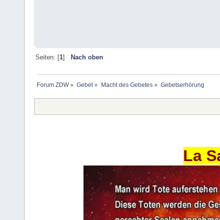
Seiten: [
1
]
Nach oben
Forum ZDW
»
Gebet
»
Macht des Gebetes
»
Gebetserhörung
La S