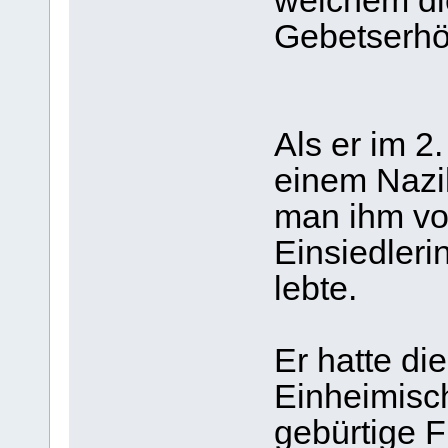
welchem di
Gebetserhö
Als er im 2
einem Nazil
man ihm vo
Einsiedleri
lebte.
Er hatte di
Einheimisc
gebürtige F