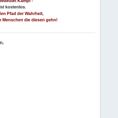
bedeutet Kampf
-
 ist kostenlos
.
den Pfad der Wahrheit,
an Menschen die diesen gehn!
n.