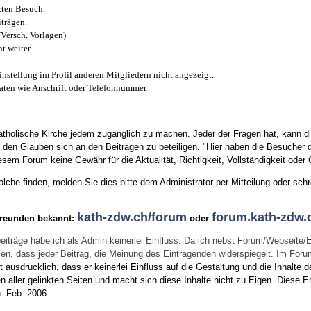
zten Besuch.
trägen.
(Versch. Vorlagen)
t weiter
instellung im Profil anderen Mitgliedern nicht angezeigt.
aten wie Anschrift oder Telefonnummer
tholische Kirche jedem zugänglich zu machen. Jeder der Fragen hat, kann di
den Glauben sich an den Beiträgen zu beteiligen. "Hier haben die Besucher d
sem Forum keine Gewähr für die Aktualität, Richtigkeit, Vollständigkeit oder Q
he finden, melden Sie dies bitte dem Administrator per Mitteilung oder schr
kath-zdw.ch/forum
forum.kath-zdw.
Freunden bekannt:
oder
eiträge habe ich als Admin keinerlei Einfluss. Da ich nebst Forum/Webseite/
wissen, dass jeder Beitrag, die Meinung des Eintragenden widerspiegelt. Im Fo
usdrücklich, dass er keinerlei Einfluss auf die Gestaltung und die Inhalte d
en aller gelinkten Seiten und macht sich diese Inhalte nicht zu Eigen.
Diese Er
n.
Feb. 2006