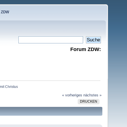
e ZDW
Forum ZDW:
it Christus
« vorheriges
nächstes »
DRUCKEN