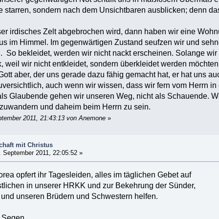
re starren, sondern nach dem Unsichtbaren ausblicken; denn das 
er irdisches Zelt abgebrochen wird, dann haben wir eine Wohn
aus im Himmel. Im gegenwärtigen Zustand seufzen wir und seh
. So bekleidet, werden wir nicht nackt erscheinen. Solange wir 
 weil wir nicht entkleidet, sondern überkleidet werden möchte
ott aber, der uns gerade dazu fähig gemacht hat, er hat uns auc
uversichtlich, auch wenn wir wissen, dass wir fern vom Herrn in
ls Glaubende gehen wir unseren Weg, nicht als Schauende. Weil
szuwandern und daheim beim Herrn zu sein.
eptember 2011, 21:43:13 von Anemone
»
haft mit Christus
 September 2011, 22:05:52 »
rea opfert ihr Tagesleiden, alles im täglichen Gebet auf
stlichen in unserer HRKK und zur Bekehrung der Sünder,
t und unseren Brüdern und Schwestern helfen.
d Segen