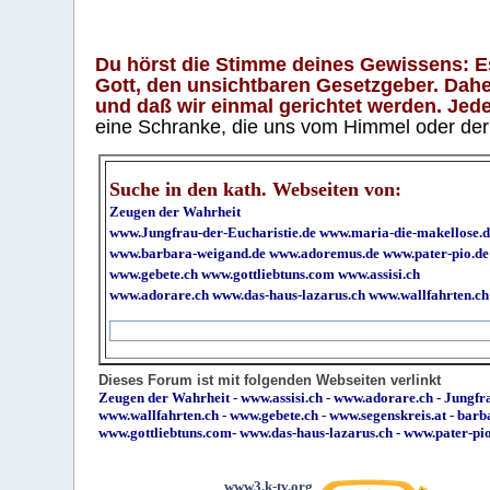
Du hörst die Stimme deines Gewissens: Es 
Gott, den unsichtbaren Gesetzgeber. Daher
und daß wir einmal gerichtet werden. Jeder
eine Schranke, die uns vom Himmel oder der H
Suche in den kath. Webseiten von:
Zeugen der Wahrheit
www.Jungfrau-der-Eucharistie.de
www.maria-die-makellose.d
www.barbara-weigand.de
www.adoremus.de
www.pater-pio.de
www.gebete.ch
www.gottliebtuns.com
www.assisi.ch
www.adorare.ch
www.das-haus-lazarus.ch
www.wallfahrten.ch
Dieses Forum ist mit folgenden Webseiten verlinkt
Zeugen der Wahrheit
-
www.assisi.ch
-
www.adorare.ch
-
Jungfra
www.wallfahrten.ch
-
www.gebete.ch
-
www.segenskreis.at
-
barb
www.gottliebtuns.com
-
www.das-haus-lazarus.ch
-
www.pater-pi
www3.k-tv.org