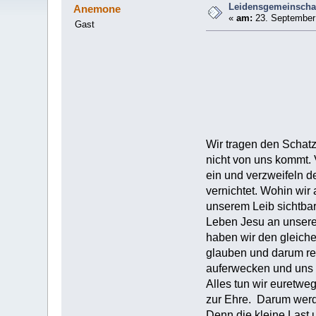
Leidensgemeinschaf
Anemone
«
am:
23. September 
Gast
Wir tragen den Schatz
nicht von uns kommt. 
ein und verzweifeln d
vernichtet. Wohin wi
unserem Leib sichtbar
Leben Jesu an unserem
haben wir den gleiche
glauben und darum red
auferwecken und uns 
Alles tun wir euretw
zur Ehre. Darum werde
Denn die kleine Last 