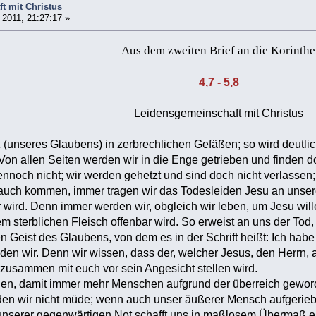
t mit Christus
2011, 21:27:17 »
Aus dem zweiten Brief an die Korinthe
4,7 - 5,8
Leidensgemeinschaft mit Christus
 (unseres Glaubens) in zerbrechlichen Gefäßen; so wird deutli
Von allen Seiten werden wir in die Enge getrieben und finden
ennoch nicht; wir werden gehetzt und sind doch nicht verlassen;
r auch kommen, immer tragen wir das Todesleiden Jesu an unse
 wird. Denn immer werden wir, obgleich wir leben, um Jesu will
 sterblichen Fleisch offenbar wird. So erweist an uns der Tod
n Geist des Glaubens, von dem es in der Schrift heißt: Ich habe
en wir. Denn wir wissen, dass der, welcher Jesus, den Herrn, 
zusammen mit euch vor sein Angesicht stellen wird.
egen, damit immer mehr Menschen aufgrund der überreich gewo
n wir nicht müde; wenn auch unser äußerer Mensch aufgerieben 
unserer gegenwärtigen Not schafft uns in maßlosem Übermaß ein