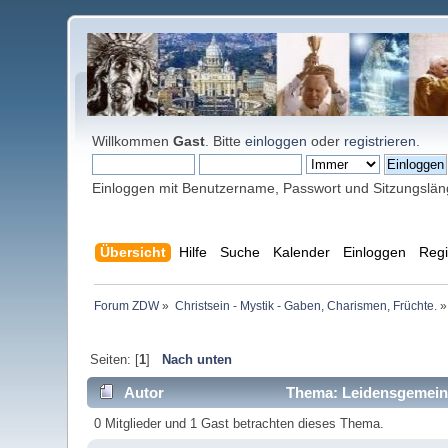
Willkommen
Gast
. Bitte
einloggen
oder
registrieren
.
Einloggen mit Benutzername, Passwort und Sitzungslä
Übersicht
Hilfe
Suche
Kalender
Einloggen
Regi
Forum ZDW
»
Christsein - Mystik - Gaben, Charismen, Früchte.
»
Seiten: [
1
]
Nach unten
Autor
Thema: Leidensgemeins
0 Mitglieder und 1 Gast betrachten dieses Thema.