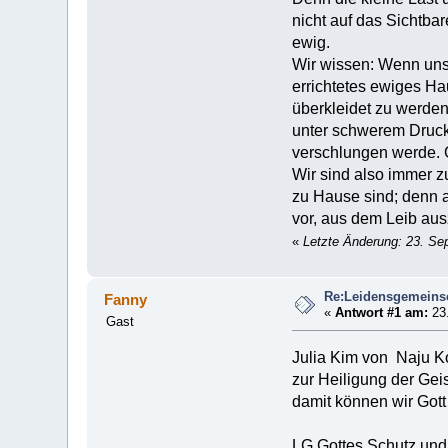
nicht auf das Sichtba
ewig.
Wir wissen: Wenn uns
errichtetes ewiges H
überkleidet zu werden
unter schwerem Druck,
verschlungen werde. G
Wir sind also immer z
zu Hause sind; denn a
vor, aus dem Leib au
«
Letzte Änderung: 23. S
Re:Leidensgemeinsc
Fanny
«
Antwort #1 am:
23.
Gast
Julia Kim von Naju Ko
zur Heiligung der Gei
damit können wir Got
LG Gottes Schutz un