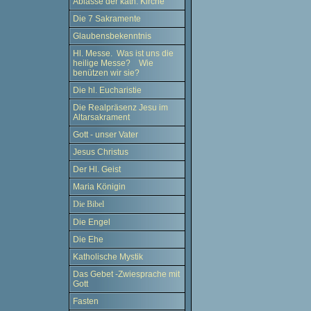
Ablässe der kath. Kirche
Die 7 Sakramente
Glaubensbekenntnis
Hl. Messe. Was ist uns die
heilige Messe? Wie
benützen wir sie?
Die hl. Eucharistie
Die Realpräsenz Jesu im
Altarsakrament
Gott - unser Vater
Jesus Christus
Der Hl. Geist
Maria Königin
Die Bibel
Die Engel
Die Ehe
Katholische Mystik
Das Gebet -Zwiesprache mit
Gott
Fasten