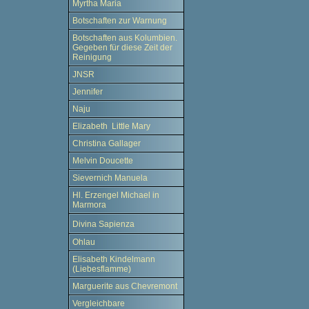
Myrtha Maria
Botschaften zur Warnung
Botschaften aus Kolumbien.
Gegeben für diese Zeit der
Reinigung
JNSR
Jennifer
Naju
Elizabeth Little Mary
Christina Gallager
Melvin Doucette
Sievernich Manuela
Hl. Erzengel Michael in
Marmora
Divina Sapienza
Ohlau
Elisabeth Kindelmann
(Liebesflamme)
Marguerite aus Chevremont
Vergleichbare