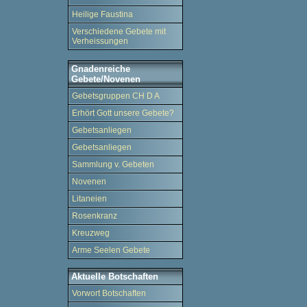
Heilige Faustina
Verschiedene Gebete mit
Verheissungen
Gnadenreiche
Gebete/Novenen
Gebetsgruppen CH D A
Erhört Gott unsere Gebete?
Gebetsanliegen
Gebetsanliegen
Sammlung v. Gebeten
Novenen
Litaneien
Rosenkranz
Kreuzweg
Arme Seelen Gebete
Aktuelle Botschaften
Vorwort Botschaften