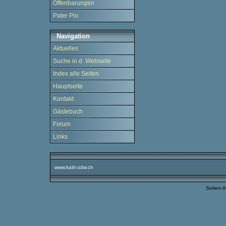
Offenbarungen
Pater Pio
Navigation
Aktuelles
Suche in d. Webseite
Index alle Seiten
Hauptseite
Kontakt
Gästebuch
Forum
Links
www.kath-zdw.ch
Seiten-