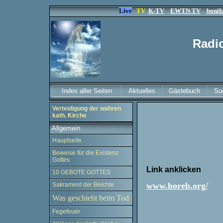
Live
TV
K-TV
EWTN TV
bonifa
Radio
Index aller Seiten
Aktuelles
Gästebuch
Su
Verteidigung der wahren
kath. Kirche
Allgemein
Hauptseite
Beweise für die Existenz
Gottes
Link anklicken
10 GEBOTE GOTTES
www.horeb.org/
Sakrament der Beichte
Was geschieht beim Tod
Fegefeuer