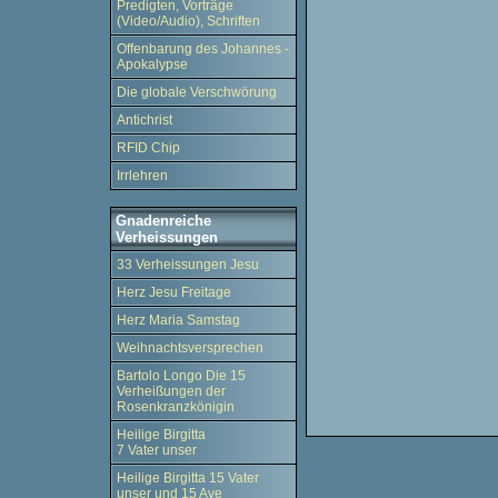
Predigten, Vorträge
(Video/Audio), Schriften
Offenbarung des Johannes -
Apokalypse
Die globale Verschwörung
Antichrist
RFID Chip
Irrlehren
Gnadenreiche
Verheissungen
33 Verheissungen Jesu
Herz Jesu Freitage
Herz Maria Samstag
Weihnachtsversprechen
Bartolo Longo Die 15
Verheißungen der
Rosenkranzkönigin
Heilige Birgitta
7 Vater unser
Heilige Birgitta 15 Vater
unser und 15 Ave