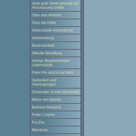
Jede gute Seele gelangt zur
Anschauung Gottes
Über den Himmel
Über die Hölle
Höllenstrafe Höllenfurcht
Verdammung
Besessenheit
Okkulte Behaftung
Heilige Begebenheiten
Lebensläufe
Pater Pio spricht zur Welt
Gedanken und
Überlegungen
Schwester Josefa Menendez
Maria von Agreda
Barbara Weigand
Fratel Cosimo
Fra Elia
Manduria