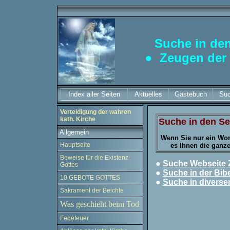
Suche in den
●
Zeugen der 
Index aller Seiten
Aktuelles
Gästebuch
Su
Verteidigung der wahren
kath. Kirche
Suche in den Se
Allgemein
Wenn Sie nur ein Wort
Hauptseite
es Ihnen die ganze
Beweise für die Existenz
●
Suche Webseite
Gottes
●
Suche in der Bib
10 GEBOTE GOTTES
●
Suche in diverse
Sakrament der Beichte
.
Was geschieht beim Tod
Fegefeuer