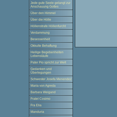
Jede gute Seele gelangt zur
Anschauung Gottes
Über den Himmel
Über die Hölle
Höllenstrafe Höllenfurcht
Verdammung
Besessenheit
Okkulte Behaftung
Heilige Begebenheiten
Lebensläufe
Pater Pio spricht zur Welt
Gedanken und
Überlegungen
Schwester Josefa Menendez
Maria von Agreda
Barbara Weigand
Fratel Cosimo
Fra Elia
Manduria