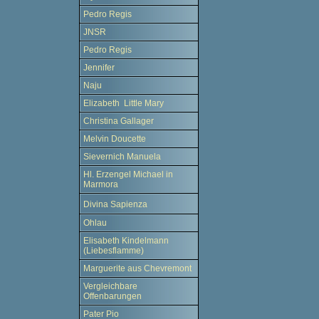
Pedro Regis
JNSR
Pedro Regis
Jennifer
Naju
Elizabeth Little Mary
Christina Gallager
Melvin Doucette
Sievernich Manuela
Hl. Erzengel Michael in
Marmora
Divina Sapienza
Ohlau
Elisabeth Kindelmann
(Liebesflamme)
Marguerite aus Chevremont
Vergleichbare
Offenbarungen
Pater Pio