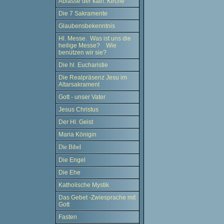
Ablässe der kath. Kirche
Die 7 Sakramente
Glaubensbekenntnis
Hl. Messe. Was ist uns die
heilige Messe? Wie
benützen wir sie?
Die hl. Eucharistie
Die Realpräsenz Jesu im
Altarsakrament
Gott - unser Vater
Jesus Christus
Der Hl. Geist
Maria Königin
Die Bibel
Die Engel
Die Ehe
Katholische Mystik
Das Gebet -Zwiesprache mit
Gott
Fasten