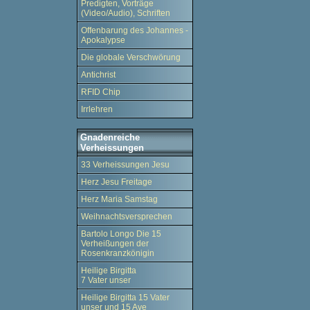
Predigten, Vorträge
(Video/Audio), Schriften
Offenbarung des Johannes -
Apokalypse
Die globale Verschwörung
Antichrist
RFID Chip
Irrlehren
Gnadenreiche
Verheissungen
33 Verheissungen Jesu
Herz Jesu Freitage
Herz Maria Samstag
Weihnachtsversprechen
Bartolo Longo Die 15
Verheißungen der
Rosenkranzkönigin
Heilige Birgitta
7 Vater unser
Heilige Birgitta 15 Vater
unser und 15 Ave