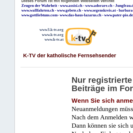
Dieses Forum ist mit folgenden Webseiten verlinkt
Zeugen der Wahrheit
-
www.assisi.ch
-
www.adorare.ch
-
Jungfrau.d
www.wallfahrten.ch
-
www.gebete.ch
-
www.segenskreis.at
-
barbara
www.gottliebtuns.com
-
www.das-haus-lazarus.ch
-
www.pater-pio.de
www3.k-tv.org
www.k-tv.org
www.k-tv.at
K-TV der katholische Fernsehsender
Nur registrier
Beiträge im Fo
Wenn Sie sich anme
Neuanmeldungen müsse
Nach dem Anmelden wir
Dann können sie sich 