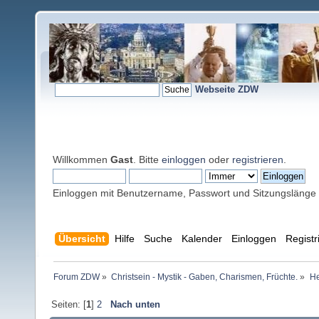
Webseite ZDW
Willkommen
Gast
. Bitte
einloggen
oder
registrieren
.
Einloggen mit Benutzername, Passwort und Sitzungslänge
Übersicht
Hilfe
Suche
Kalender
Einloggen
Registr
Forum ZDW
»
Christsein - Mystik - Gaben, Charismen, Früchte.
»
He
Seiten: [
1
]
2
Nach unten