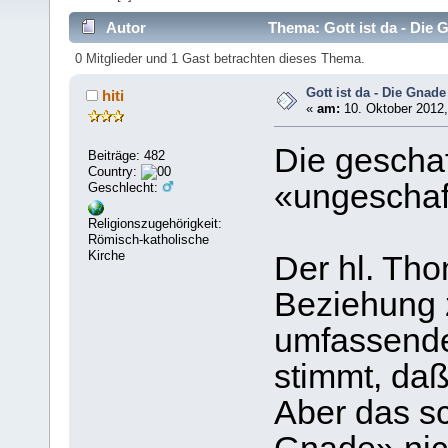
Autor
Thema: Gott ist da - Die 
0 Mitglieder und 1 Gast betrachten dieses Thema.
Gott ist da - Die Gnade
hiti
«
am:
10. Oktober 2012,
Die gescha
Beiträge: 482
Country:
«ungescha
Geschlecht:
Religionszugehörigkeit:
Römisch-katholische
Kirche
Der hl. Th
Beziehung 
umfassende
stimmt, daß
Aber das sc