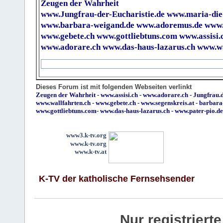
Zeugen der Wahrheit
www.Jungfrau-der-Eucharistie.de
www.maria-die
www.barbara-weigand.de
www.adoremus.de
www.
www.gebete.ch
www.gottliebtuns.com
www.assisi.
www.adorare.ch
www.das-haus-lazarus.ch
www.wa
Dieses Forum ist mit folgenden Webseiten verlinkt
Zeugen der Wahrheit
-
www.assisi.ch
-
www.adorare.ch
-
Jungfrau.d
www.wallfahrten.ch
-
www.gebete.ch
-
www.segenskreis.at
-
barbara
www.gottliebtuns.com
-
www.das-haus-lazarus.ch
-
www.pater-pio.de
www3.k-tv.org
www.k-tv.org
www.k-tv.at
K-TV der katholische Fernsehsender
Nur registrier