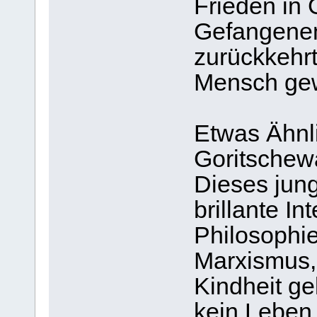
Frieden in G
Gefangenen
zurückkehrt
Mensch gew
Etwas Ähnli
Goritschew
Dieses jun
brillante In
Philosophie
Marxismus, 
Kindheit gel
kein Leben