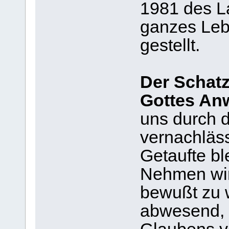
1981 des La
ganzes Leb
gestellt.
Der Schatz
Gottes Anw
uns durch d
vernachläss
Getaufte bl
Nehmen wir
bewußt zu w
abwesend, e