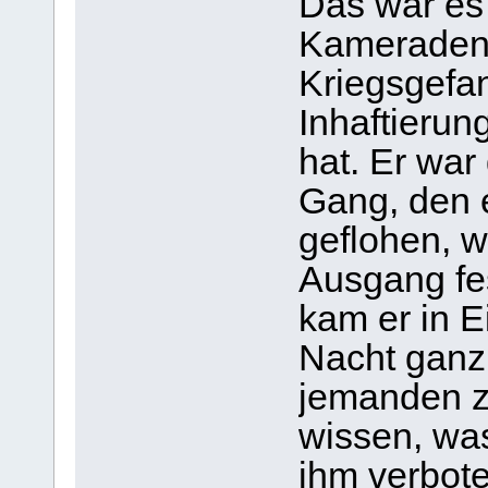
Das war es
Kameraden
Kriegsgefa
Inhaftierun
hat. Er war
Gang, den e
geflohen, 
Ausgang fe
kam er in E
Nacht ganz 
jemanden z
wissen, wa
ihm verbote