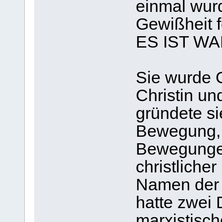
einmal wurd
Gewißheit f
ES IST WA
Sie wurde Ch
Christin un
gründete si
Bewegung, 
Bewegungen 
christliche
Namen der M
hatte zwei 
marxistisch