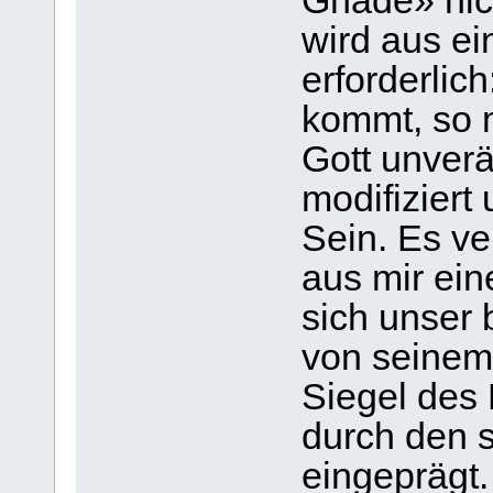
Gnade» nich
wird aus ei
erforderlic
kommt, so m
Gott unverä
modifiziert
Sein. Es v
aus mir ei
sich unser 
von seinem
Siegel des 
durch den 
eingeprägt.