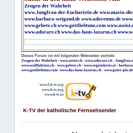
Zeugen der Wahrheit
www.Jungfrau-der-Eucharistie.de
www.maria-die
www.barbara-weigand.de
www.adoremus.de
www.
www.gebete.ch
www.gottliebtuns.com
www.assisi.
www.adorare.ch
www.das-haus-lazarus.ch
www.wa
Dieses Forum ist mit folgenden Webseiten verlinkt
Zeugen der Wahrheit
-
www.assisi.ch
-
www.adorare.ch
-
Jungfrau.d
www.wallfahrten.ch
-
www.gebete.ch
-
www.segenskreis.at
-
barbara
www.gottliebtuns.com
-
www.das-haus-lazarus.ch
-
www.pater-pio.de
www3.k-tv.org
www.k-tv.org
www.k-tv.at
K-TV der katholische Fernsehsender