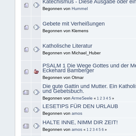
Katechismus - Diese Ausgabe oder ei
Begonnen von
Hummel
Gebete mit Verheißungen
Begonnen von Klemens
Katholische Literatur
Begonnen von Michael_Huber
PSALM 1 Die Wege Gottes und der M
Eckehard Bamberger
Begonnen von Otmar
Die gute Gattin und Mutter. Ein Kathol
und Gebetsbuch.
Begonnen von
ArmeSeele
«
1
2
3
4
5
»
LESETIPS FÜR DEN URLAUB
Begonnen von
amos
HALTE INNE, NIMM DIR ZEIT!
Begonnen von
amos
«
1
2
3
4
5
6
»