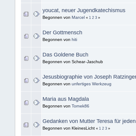
youcat, neuer Jugendkatechismus
Begonnen von
Marcel
«
1
2
3
»
Der Gottmensch
Begonnen von
hiti
Das Goldene Buch
Begonnen von Schear-Jaschub
Jesusbiographie von Joseph Ratzinge
Begonnen von
unfertiges Werkzeug
Maria aus Magdala
Begonnen von
Tomek86
Gedanken von Mutter Teresa für jeden
Begonnen von KleinesLicht
«
1
2
3
»