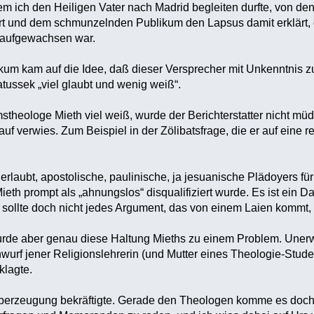
em ich den Heiligen Vater nach Madrid begleiten durfte, von de
rt und dem schmunzelnden Publikum den Lapsus damit erklärt, daß
aufgewachsen war.
um kam auf die Idee, daß dieser Versprecher mit Unkenntnis z
tussek „viel glaubt und wenig weiß“.
eologe Mieth viel weiß, wurde der Berichterstatter nicht müde,
auf verwies. Zum Beispiel in der Zölibatsfrage, die er auf eine 
 erlaubt, apostolische, paulinische, ja jesuanische Plädoyers f
th prompt als „ahnungslos“ disqualifiziert wurde. Es ist ein D
sollte doch nicht jedes Argument, das von einem Laien kommt, gl
rde aber genau diese Haltung Mieths zu einem Problem. Unerwä
wurf jener Religionslehrerin (und Mutter eines Theologie-Stude
lagte.
Überzeugung bekräftigte. Gerade den Theologen komme es doch z