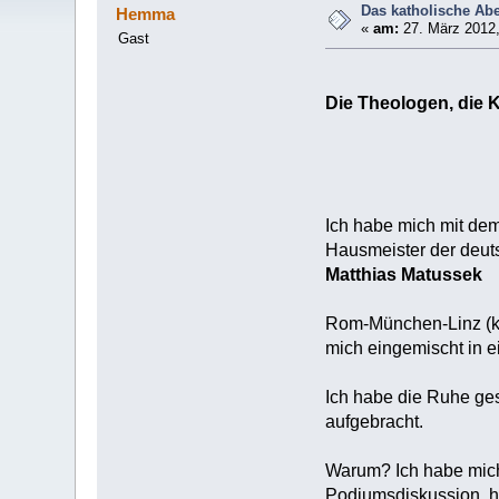
Das katholische Abe
Hemma
«
am:
27. März 2012,
Gast
Die Theologen, die 
Ich habe mich mit d
Hausmeister der deut
Matthias Matussek
Rom-München-Linz (ka
mich eingemischt in e
Ich habe die Ruhe ges
aufgebracht.
Warum? Ich habe mich 
Podiumsdiskussion, ha