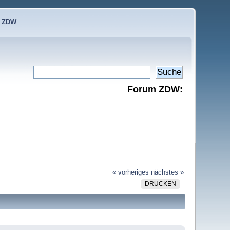
e ZDW
Forum ZDW:
« vorheriges
nächstes »
DRUCKEN