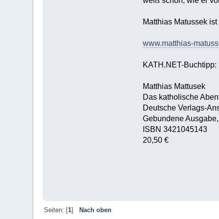
weiß schon, wie er vo
Matthias Matussek ist
www.matthias-matuss
KATH.NET-Buchtipp:
Matthias Mattusek
Das katholische Aben
Deutsche Verlags-Ans
Gebundene Ausgabe, 
ISBN 3421045143
20,50 €
Seiten: [
1
]
Nach oben