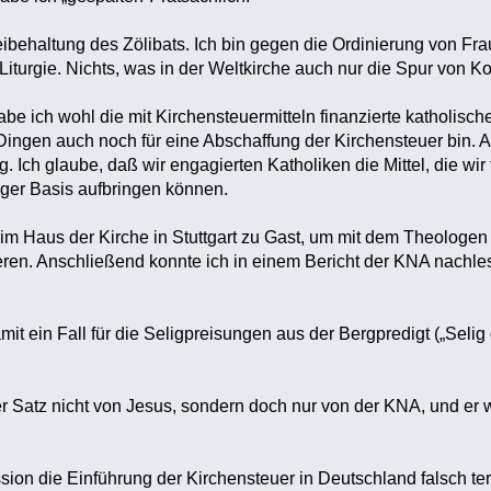
 Beibehaltung des Zölibats. Ich bin gegen die Ordinierung von F
Liturgie. Nichts, was in der Weltkirche auch nur die Spur von K
be ich wohl die mit Kirchensteuermitteln finanzierte katholisch
Dingen auch noch für eine Abschaffung der Kirchensteuer bin. 
 Ich glaube, daß wir engagierten Katholiken die Mittel, die wi
lliger Basis aufbringen können.
im Haus der Kirche in Stuttgart zu Gast, um mit dem Theologen
eren. Anschließend konnte ich in einem Bericht der KNA nachles
mit ein Fall für die Seligpreisungen aus der Bergpredigt („Seli
er Satz nicht von Jesus, sondern doch nur von der KNA, und er
ssion die Einführung der Kirchensteuer in Deutschland falsch te