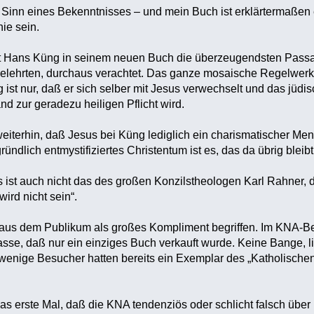
 Sinn eines Bekenntnisses – und mein Buch ist erklärtermaßen ei
ie sein.
 Hans Küng in seinem neuen Buch die überzeugendsten Passage
tgelehrten, durchaus verachtet. Das ganze mosaische Regelwerk 
ist nur, daß er sich selber mit Jesus verwechselt und das jüdi
nd zur geradezu heiligen Pflicht wird.
eiterhin, daß Jesus bei Küng lediglich ein charismatischer Men
ründlich entmystifiziertes Christentum ist es, das da übrig bleibt
Es ist auch nicht das des großen Konzilstheologen Karl Rahner, 
wird nicht sein“.
aus dem Publikum als großes Kompliment begriffen. Im KNA-Beri
asse, daß nur ein einziges Buch verkauft wurde. Keine Bange, 
 wenige Besucher hatten bereits ein Exemplar des „Katholischen
das erste Mal, daß die KNA tendenziös oder schlicht falsch über