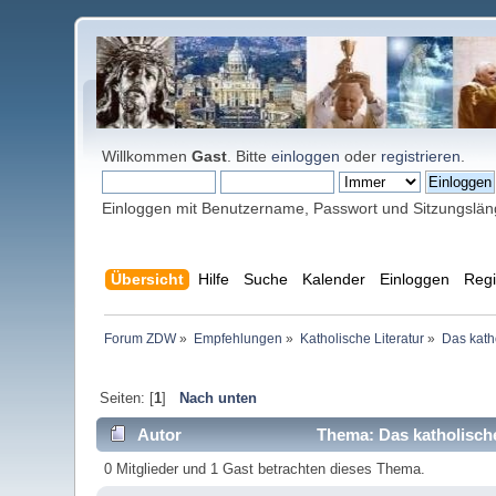
Willkommen
Gast
. Bitte
einloggen
oder
registrieren
.
Einloggen mit Benutzername, Passwort und Sitzungslä
Übersicht
Hilfe
Suche
Kalender
Einloggen
Regi
Forum ZDW
»
Empfehlungen
»
Katholische Literatur
»
Das kath
Seiten: [
1
]
Nach unten
Autor
Thema: Das katholische
0 Mitglieder und 1 Gast betrachten dieses Thema.