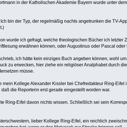
ortmann in der Katholischen Akademie Bayern wurde unter dem T
! Ich bin der Typ, der regelmäßig nachts angetrunken die TV-
.)
n wurde ich gefragt, welche theologischen Bücher ich letzter Zei
riftlesung erwähnen können, oder Augustinus oder Pascal oder
chrieb, ich hätte kein einziges Buch angeben können, wohl um, g
uck zu erwecken, hier ziehe ein religiöser Analphabet durch d
ndersetzen müsse.
e mein Kollege Alexander Kissler bei Chefredakteur Ring-Eifel i
 daß die Reporterin erst gerade eingestellt worden war.
llte Ring-Eifel davon nichts wissen. Schließlich sei sein Korresp
sterschwestern, lieber Kollege Ring-Eifel, ein reichlich zweisc