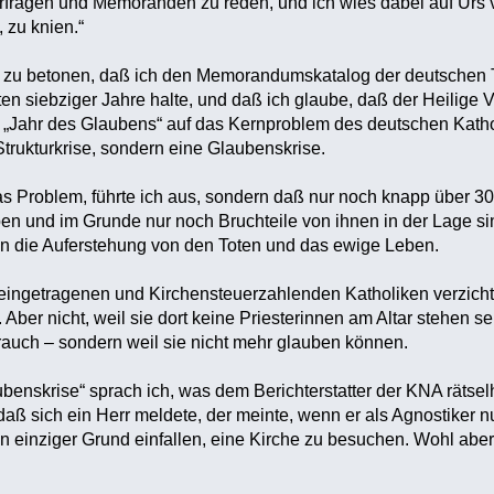
urfragen und Memoranden zu reden, und ich wies dabei auf Urs 
, zu knien.“
, zu betonen, daß ich den Memorandumskatalog der deutschen 
rten siebziger Jahre halte, und daß ich glaube, daß der Heilige
„Jahr des Glaubens“ auf das Kernproblem des deutschen Katho
Strukturkrise, sondern eine Glaubenskrise.
 das Problem, führte ich aus, sondern daß nur noch knapp über 3
en und im Grunde nur noch Bruchteile von ihnen in der Lage si
an die Auferstehung von den Toten und das ewige Leben.
 eingetragenen und Kirchensteuerzahlenden Katholiken verzicht
 Aber nicht, weil sie dort keine Priesterinnen am Altar stehen
auch – sondern weil sie nicht mehr glauben können.
benskrise“ sprach ich, was dem Berichterstatter der KNA rätselh
aß sich ein Herr meldete, der meinte, wenn er als Agnostiker
n einziger Grund einfallen, eine Kirche zu besuchen. Wohl ab