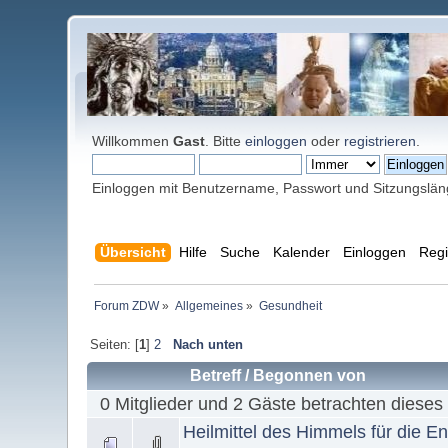
Willkommen
Gast
. Bitte
einloggen
oder
registrieren
.
Einloggen mit Benutzername, Passwort und Sitzungslä
Übersicht
Hilfe
Suche
Kalender
Einloggen
Regi
Forum ZDW
»
Allgemeines
»
Gesundheit
Seiten: [
1
]
2
Nach unten
Betreff
/
Begonnen von
0 Mitglieder und 2 Gäste betrachten dieses
Heilmittel des Himmels für die En