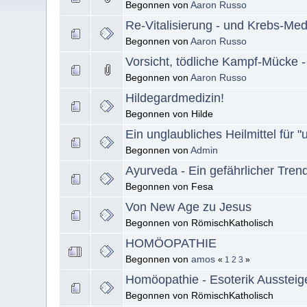
Begonnen von
Aaron Russo
Re-Vitalisierung - und Krebs-Med
Begonnen von
Aaron Russo
Vorsicht, tödliche Kampf-Mücke -
Begonnen von
Aaron Russo
Hildegardmedizin!
Begonnen von Hilde
Ein unglaubliches Heilmittel für 
Begonnen von
Admin
Ayurveda - Ein gefährlicher Tren
Begonnen von Fesa
Von New Age zu Jesus
Begonnen von RömischKatholisch
HOMÖOPATHIE
Begonnen von
amos
«
1
2
3
»
Homöopathie - Esoterik Aussteige
Begonnen von RömischKatholisch