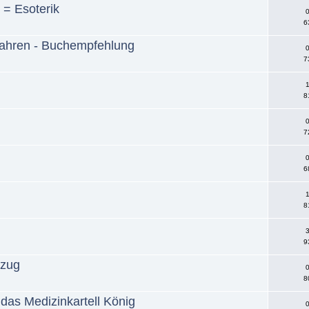
= Esoterik
0
6
erfahren - Buchempfehlung
0
7
1
8
0
7
0
6
1
8
3
9
tzug
0
8
t das Medizinkartell König
0