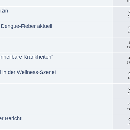
13
izin
0
5
 Dengue-Fieber aktuell
0
3
1
19
"unheilbare Krankheiten"
4
77
d in der Wellness-Szene!
0
6
0
6
2
46
r Bericht!
0
6