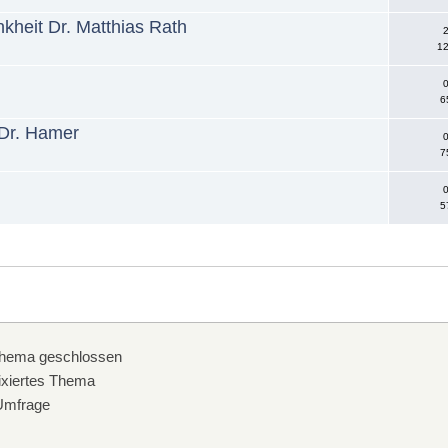
kheit Dr. Matthias Rath
2
12
0
6
! Dr. Hamer
0
7
0
5
hema geschlossen
xiertes Thema
mfrage