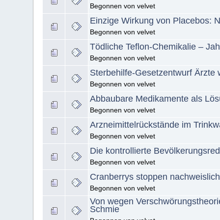
Begonnen von velvet
Einzige Wirkung von Placebos: 
Begonnen von velvet
Tödliche Teflon-Chemikalie – Ja
Begonnen von velvet
Sterbehilfe-Gesetzentwurf Ärzte 
Begonnen von velvet
Abbaubare Medikamente als Lö
Begonnen von velvet
Arzneimittelrückstände im Trink
Begonnen von velvet
Die kontrollierte Bevölkerungsre
Begonnen von velvet
Cranberrys stoppen nachweislic
Begonnen von velvet
Von wegen Verschwörungstheorie
Schmie