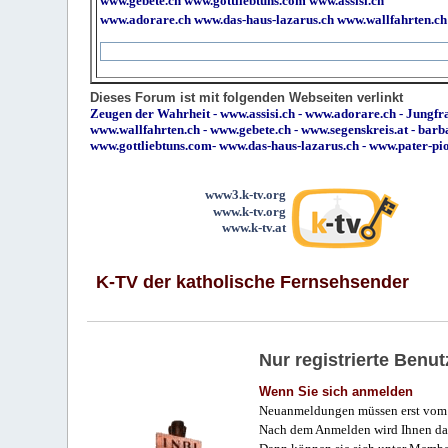
www.gebete.ch
www.gottliebtuns.com
www.assisi.ch
www.adorare.ch
www.das-haus-lazarus.ch
www.wallfahrten.ch
Dieses Forum ist mit folgenden Webseiten verlinkt
Zeugen der Wahrheit
-
www.assisi.ch
-
www.adorare.ch
-
Jungfra
www.wallfahrten.ch
-
www.gebete.ch
-
www.segenskreis.at
-
barb
www.gottliebtuns.com
-
www.das-haus-lazarus.ch
-
www.pater-pi
www3.k-tv.org
www.k-tv.org
www.k-tv.at
K-TV der katholische Fernsehsender
Nur registrierte Ben
Wenn Sie sich anmelden
Neuanmeldungen müssen erst vom 
Nach dem Anmelden wird Ihnen das