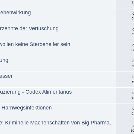
7
Nebenwirkung
0
6
hrzehnte der Vertuschung
0
6
wollen keine Sterbehelfer sein
0
8
sung
0
6
wasser
0
6
duzierung - Codex Alimentarius
0
6
h Harnwegsinfektionen
0
6
: Kriminelle Machenschaften von Big Pharma,
2
10