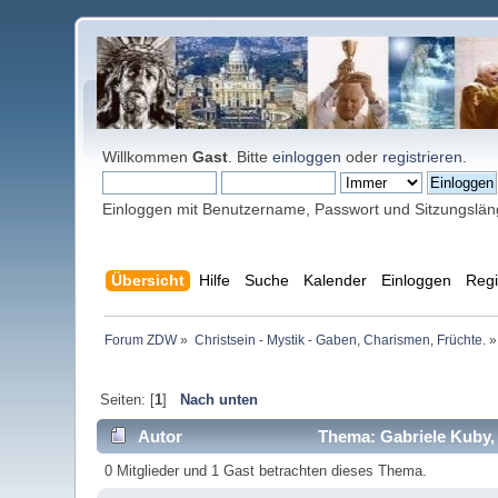
Willkommen
Gast
. Bitte
einloggen
oder
registrieren
.
Einloggen mit Benutzername, Passwort und Sitzungslä
Übersicht
Hilfe
Suche
Kalender
Einloggen
Regi
Forum ZDW
»
Christsein - Mystik - Gaben, Charismen, Früchte.
»
Seiten: [
1
]
Nach unten
Autor
Thema: Gabriele Kuby, 
0 Mitglieder und 1 Gast betrachten dieses Thema.