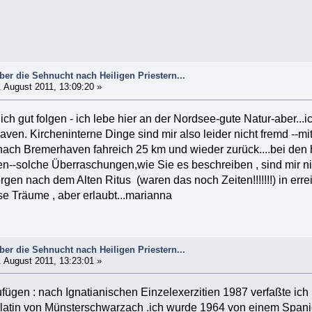
ber die Sehnucht nach Heiligen Priestern...
 August 2011, 13:09:20 »
ch gut folgen - ich lebe hier an der Nordsee-gute Natur-aber...
ven. Kircheninterne Dinge sind mir also leider nicht fremd --m
ch Bremerhaven fahreich 25 km und wieder zurück....bei den 
n--solche Überraschungen,wie Sie es beschreiben , sind mir ni
gen nach dem Alten Ritus (waren das noch Zeiten!!!!!!!) in erre
ose Träume , aber erlaubt...marianna
ber die Sehnucht nach Heiligen Priestern...
 August 2011, 13:23:01 »
fügen : nach Ignatianischen Einzelexerzitien 1987 verfaßte ic
blatin von Münsterschwarzach .ich wurde 1964 von einem Span