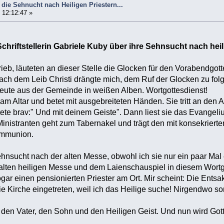
 die Sehnucht nach Heiligen Priestern...
 12:12:47 »
Schriftstellerin Gabriele Kuby über ihre Sehnsucht nach heil
eb, läuteten an dieser Stelle die Glocken für den Vorabendgotte
h dem Leib Christi drängte mich, dem Ruf der Glocken zu folgen.
eute aus der Gemeinde in weißen Alben. Wortgottesdienst!
 am Altar und betet mit ausgebreiteten Händen. Sie tritt an den
te brav:" Und mit deinem Geiste". Dann liest sie das Evangel
inistranten geht zum Tabernakel und trägt den mit konsekrierten
Kommunion.
Sehnsucht nach der alten Messe, obwohl ich sie nur ein paar Ma
alten heiligen Messe und dem Laienschauspiel in diesem Wortgot
gar einen pensionierten Priester am Ort. Mir scheint: Die Entsakr
die Kirche eingetreten, weil ich das Heilige suche! Nirgendwo s
, den Vater, den Sohn und den Heiligen Geist. Und nun wird Gott