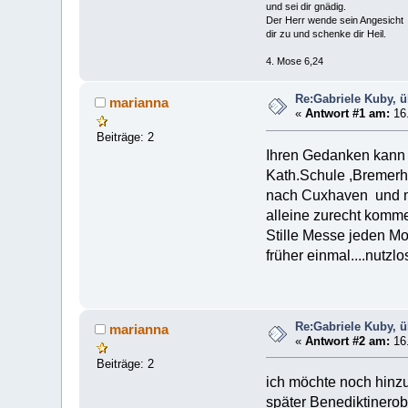
und sei dir gnädig.
Der Herr wende sein Angesicht
dir zu und schenke dir Heil.
4. Mose 6,24
Re:Gabriele Kuby, ü
marianna
«
Antwort #1 am:
16.
Beiträge: 2
Ihren Gedanken kann i
Kath.Schule ,Bremerha
nach Cuxhaven und na
alleine zurecht komme
Stille Messe jeden Mor
früher einmal....nutzl
Re:Gabriele Kuby, ü
marianna
«
Antwort #2 am:
16.
Beiträge: 2
ich möchte noch hinzu
später Benediktinero