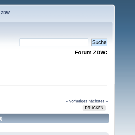
e ZDW
Forum ZDW:
« vorheriges
nächstes »
DRUCKEN
l)