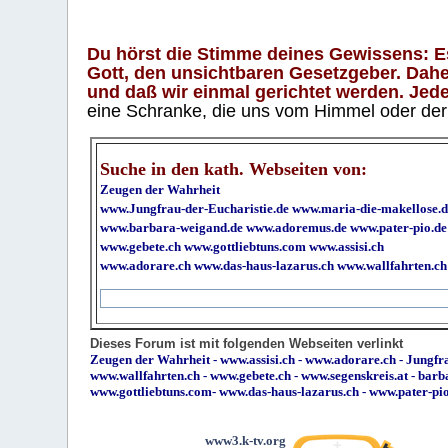
Du hörst die Stimme deines Gewissens: Es 
Gott, den unsichtbaren Gesetzgeber. Daher
und daß wir einmal gerichtet werden. Jeder
eine Schranke, die uns vom Himmel oder der H
Suche in den kath. Webseiten von:
Zeugen der Wahrheit
www.Jungfrau-der-Eucharistie.de
www.maria-die-makellose.d
www.barbara-weigand.de
www.adoremus.de
www.pater-pio.de
www.gebete.ch
www.gottliebtuns.com
www.assisi.ch
www.adorare.ch
www.das-haus-lazarus.ch
www.wallfahrten.ch
Dieses Forum ist mit folgenden Webseiten verlinkt
Zeugen der Wahrheit
-
www.assisi.ch
-
www.adorare.ch
-
Jungfra
www.wallfahrten.ch
-
www.gebete.ch
-
www.segenskreis.at
-
barb
www.gottliebtuns.com
-
www.das-haus-lazarus.ch
-
www.pater-pi
www3.k-tv.org