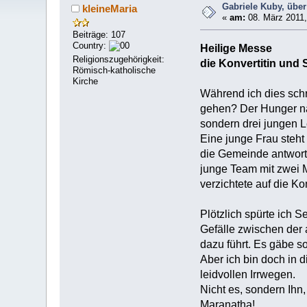
Gabriele Kuby, über
kleineMaria
«
am:
08. März 2011,
Beiträge: 107
Country:
Heilige Messe
Religionszugehörigkeit:
die Konvertitin und 
Römisch-katholische
Kirche
Während ich dies schri
gehen? Der Hunger nac
sondern drei jungen L
Eine junge Frau steht
die Gemeinde antworte
junge Team mit zwei M
verzichtete auf die 
Plötzlich spürte ich 
Gefälle zwischen der 
dazu führt. Es gäbe so
Aber ich bin doch in 
leidvollen Irrwegen.
Nicht es, sondern Ihn
Maranatha!