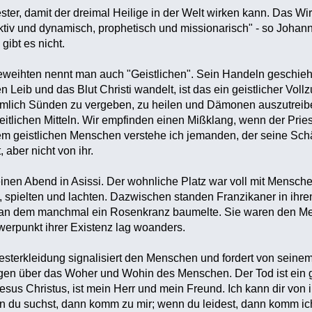
ester, damit der dreimal Heilige in der Welt wirken kann. Das Wi
ktiv und dynamisch, prophetisch und missionarisch" - so Johanne
gibt es nicht.
weihten nennt man auch "Geistlichen". Sein Handeln geschieht 
n Leib und das Blut Christi wandelt, ist das ein geistlicher Voll
ämlich Sünden zu vergeben, zu heilen und Dämonen auszutreiben,
itlichen Mitteln. Wir empfinden einen Mißklang, wenn der Priest
em geistlichen Menschen verstehe ich jemanden, der seine Schä
t, aber nicht von ihr.
einen Abend in Asissi. Der wohnliche Platz war voll mit Mensche
, spielten und lachten. Dazwischen standen Franzikaner in ih
 an dem manchmal ein Rosenkranz baumelte. Sie waren den Me
werpunkt ihrer Existenz lag woanders.
esterkleidung signalisiert den Menschen und fordert von seinem Tr
gen über das Woher und Wohin des Menschen. Der Tod ist ein g
esus Christus, ist mein Herr und mein Freund. Ich kann dir von 
u suchst, dann komm zu mir; wenn du leidest, dann komm ich zu d