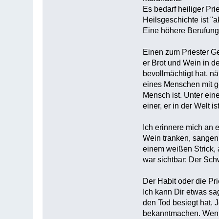
Es bedarf heiliger Pri
Heilsgeschichte ist "a
Eine höhere Berufung 
Einen zum Priester Ge
er Brot und Wein in de
bevollmächtigt hat, n
eines Menschen mit ge
Mensch ist. Unter ein
einer, er in der Welt is
Ich erinnere mich an 
Wein tranken, sangen
einem weißen Strick,
war sichtbar: Der Sch
Der Habit oder die Pri
Ich kann Dir etwas sa
den Tod besiegt hat, J
bekanntmachen. Wenn d