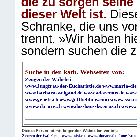
die zu sorgen seine
dieser Welt ist.
Diese
Schranke, die uns vo
trennt. »Wir haben hi
sondern suchen die z
Suche in den kath. Webseiten von:
Zeugen der Wahrheit
www.Jungfrau-der-Eucharistie.de
www.maria-die
www.barbara-weigand.de
www.adoremus.de
www.
www.gebete.ch
www.gottliebtuns.com
www.assisi.
www.adorare.ch
www.das-haus-lazarus.ch
www.wa
Dieses Forum ist mit folgenden Webseiten verlinkt
Zeugen der Wahrheit
-
www.assisi.ch
-
www.adorare.ch
-
Jungfrau.d