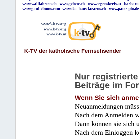
www.wallfahrten.ch
-
www.gebete.ch
-
www.segenskreis.at
-
barbara
www.gottliebtuns.com
-
www.das-haus-lazarus.ch
-
www.pater-pio.de
www3.k-tv.org
www.k-tv.org
www.k-tv.at
K-TV der katholische Fernsehsender
Nur registrier
Beiträge im Fo
Wenn Sie sich anme
Neuanmeldungen müsse
Nach dem Anmelden wir
Dann können sie sich 
Nach dem Einloggen kö