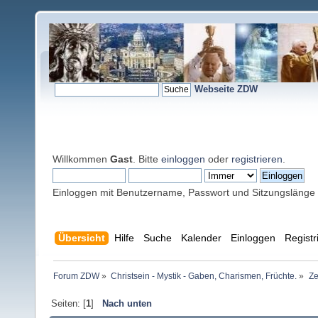
Webseite ZDW
Willkommen
Gast
. Bitte
einloggen
oder
registrieren
.
Einloggen mit Benutzername, Passwort und Sitzungslänge
Übersicht
Hilfe
Suche
Kalender
Einloggen
Registr
Forum ZDW
»
Christsein - Mystik - Gaben, Charismen, Früchte.
»
Ze
Seiten: [
1
]
Nach unten