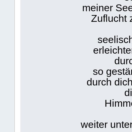
meiner See
Zuflucht 
seelisc
erleicht
dur
so gestä
durch dic
d
Himme
weiter unte