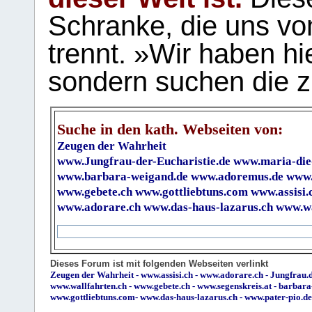
Schranke, die uns vo
trennt. »Wir haben hi
sondern suchen die z
Suche in den kath. Webseiten von:
Zeugen der Wahrheit
www.Jungfrau-der-Eucharistie.de
www.maria-die
www.barbara-weigand.de
www.adoremus.de
www.
www.gebete.ch
www.gottliebtuns.com
www.assisi.
www.adorare.ch
www.das-haus-lazarus.ch
www.wa
Dieses Forum ist mit folgenden Webseiten verlinkt
Zeugen der Wahrheit
-
www.assisi.ch
-
www.adorare.ch
-
Jungfrau.d
www.wallfahrten.ch
-
www.gebete.ch
-
www.segenskreis.at
-
barbara
www.gottliebtuns.com
-
www.das-haus-lazarus.ch
-
www.pater-pio.de