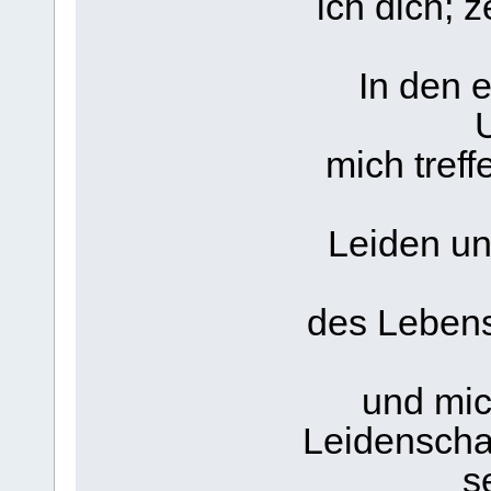
ich dich; 
In den 
U
mich treff
Leiden un
des Lebens
und mic
Leidenscha
s