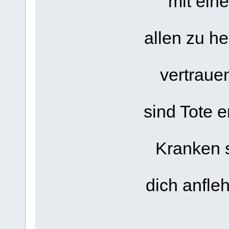
mit ein
allen zu h
vertraue
sind Tote 
Kranken 
dich anfle