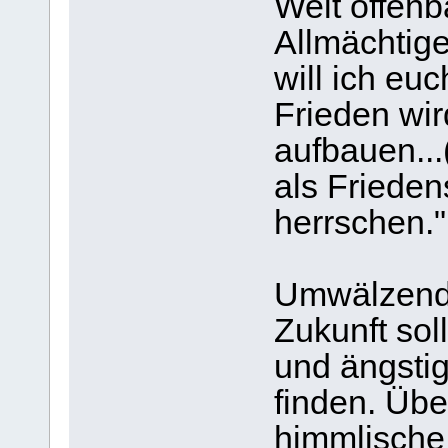
Welt offenb
Allmächtige
will ich eu
Frieden wir
aufbauen...
als Frieden
herrschen."
Umwälzende
Zukunft sol
und ängsti
finden. Übe
himmlische