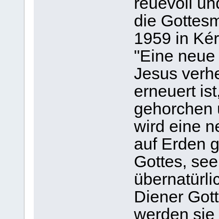
reuevoll u
die Gottes
1959 in Kér
"Eine neue 
Jesus verhe
erneuert is
gehorchen 
wird eine n
auf Erden 
Gottes, see
übernatürli
Diener Got
werden sie 