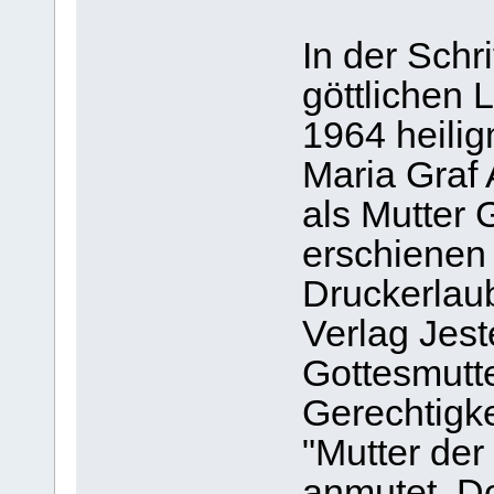
In der Schr
göttlichen 
1964 heili
Maria Graf
als Mutter G
erschienen 
Druckerlaub
Verlag Jest
Gottesmutte
Gerechtigkei
"Mutter der
anmutet. D