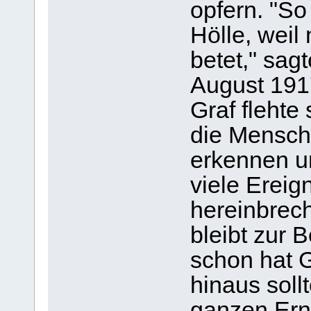
opfern. "So
Hölle, weil
betet," sag
August 1917
Graf flehte 
die Mensch
erkennen u
viele Ereig
hereinbrech
bleibt zur
schon hat G
hinaus soll
ganzen Ern