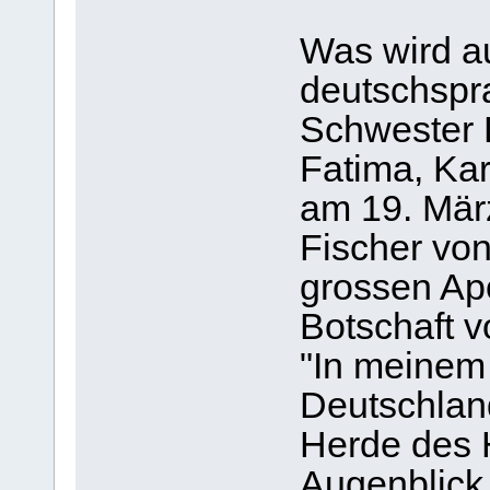
Was wird a
deutschspr
Schwester L
Fatima, Kar
am 19. März
Fischer vo
grossen Apo
Botschaft v
"In meinem
Deutschland
Herde des 
Augenblick 