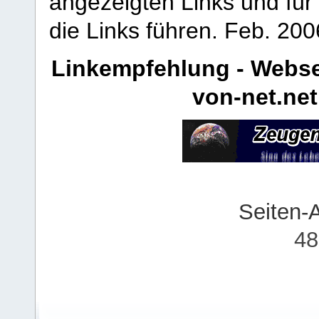
angezeigten Links und für 
die Links führen.
Feb. 200
Linkempfehlung - Webse
von-net.net
Seiten-
48