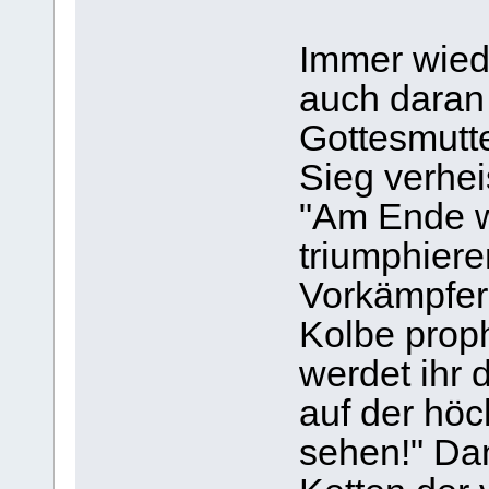
Immer wiede
auch daran 
Gottesmutte
Sieg verhei
"Am Ende w
triumphieren
Vorkämpfer,
Kolbe prop
werdet ihr 
auf der hö
sehen!" Da