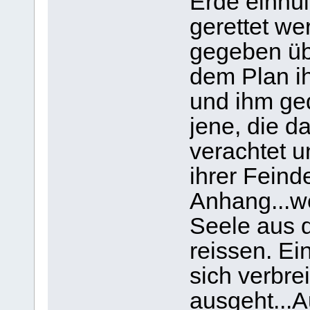
Erde einhül
gerettet we
gegeben üb
dem Plan ih
und ihm ge
jene, die 
verachtet u
ihrer Feind
Anhang...w
Seele aus 
reissen. Ei
sich verbre
ausgeht...A