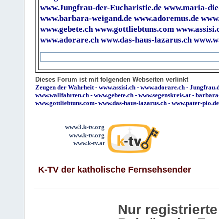
www.Jungfrau-der-Eucharistie.de
www.maria-die
www.barbara-weigand.de
www.adoremus.de
www.
www.gebete.ch
www.gottliebtuns.com
www.assisi.
www.adorare.ch
www.das-haus-lazarus.ch
www.wa
Dieses Forum ist mit folgenden Webseiten verlinkt
Zeugen der Wahrheit
-
www.assisi.ch
-
www.adorare.ch
-
Jungfrau.d
www.wallfahrten.ch
-
www.gebete.ch
-
www.segenskreis.at
-
barbara
www.gottliebtuns.com
-
www.das-haus-lazarus.ch
-
www.pater-pio.de
www3.k-tv.org
www.k-tv.org
www.k-tv.at
K-TV der katholische Fernsehsender
Nur registrier