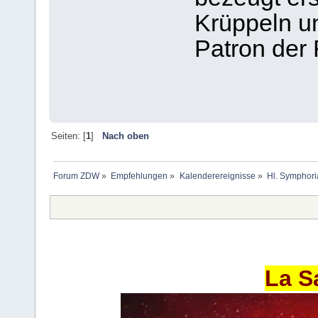
Krüppeln un
Patron der 
Seiten: [
1
]
Nach oben
Forum ZDW
»
Empfehlungen
»
Kalenderereignisse
»
Hl. Symphori
La S