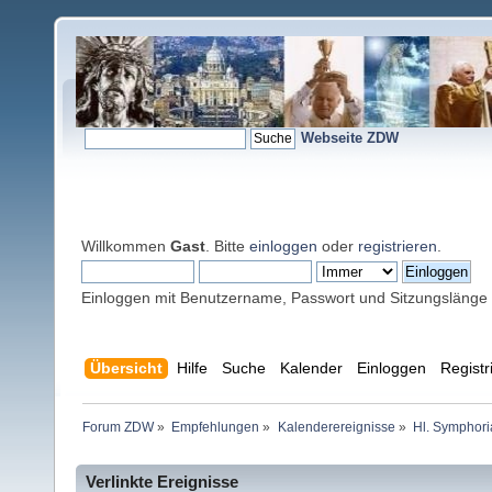
Webseite ZDW
Willkommen
Gast
. Bitte
einloggen
oder
registrieren
.
Einloggen mit Benutzername, Passwort und Sitzungslänge
Übersicht
Hilfe
Suche
Kalender
Einloggen
Registr
Forum ZDW
»
Empfehlungen
»
Kalenderereignisse
»
Hl. Symphori
Verlinkte Ereignisse