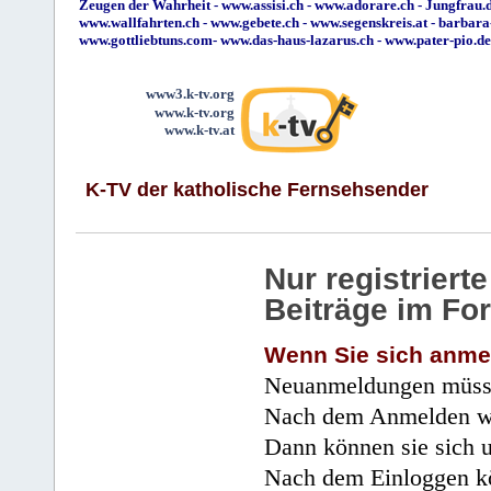
Zeugen der Wahrheit
-
www.assisi.ch
-
www.adorare.ch
-
Jungfrau.d
www.wallfahrten.ch
-
www.gebete.ch
-
www.segenskreis.at
-
barbara
www.gottliebtuns.com
-
www.das-haus-lazarus.ch
-
www.pater-pio.de
www3.k-tv.org
www.k-tv.org
www.k-tv.at
K-TV der katholische Fernsehsender
Nur registrier
Beiträge im Fo
Wenn Sie sich anme
Neuanmeldungen müsse
Nach dem Anmelden wir
Dann können sie sich 
Nach dem Einloggen kö