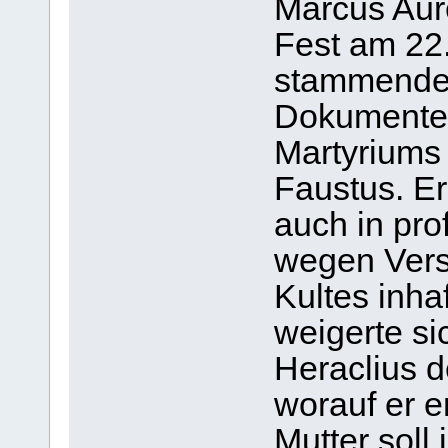
Marcus Aure
Fest am 22.
stammenden
Dokumenten
Martyriums 
Faustus. Er
auch in pro
wegen Vers
Kultes inhaf
weigerte si
Heraclius 
worauf er e
Mutter soll