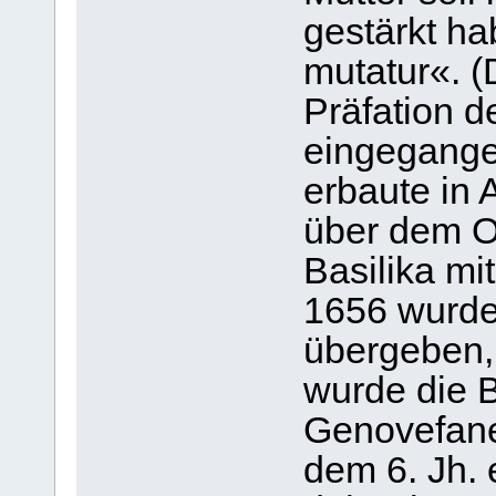
gestärkt hab
mutatur«. (
Präfation 
eingegange
erbaute in A
über dem O
Basilika mit
1656 wurde
übergeben,
wurde die B
Genovefaner
dem 6. Jh. 