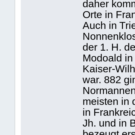
daher komm
Orte in Fra
Auch in Tri
Nonnenklost
der 1. H. d
Modoald in
Kaiser-Wilh
war. 882 gi
Normannens
meisten in 
in Frankrei
Jh. und in 
bezeugt er