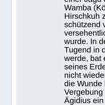
Wamba (Kön
Hirschkuh z
schützend v
versehentli
wurde. In d
Tugend in 
werde, bat 
seines Erd
nicht wiede
die Wunde 
Vergebung s
Ägidius ein