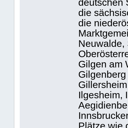
deutschen 
die sächsi
die niederö
Marktgemei
Neuwalde, 
Oberösterr
Gilgen am 
Gilgenberg 
Gillersheim,
Ilgesheim, 
Aegidienbe
Innsbrucker
Plätze wie 