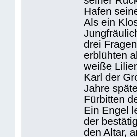
seiner Rück
Hafen seine
Als ein Klo
Jungfräulic
drei Fragen
erblühten a
weiße Lilie
Karl der Gr
Jahre späte
Fürbitten 
Ein Engel l
der bestät
den Altar, 