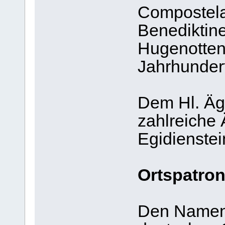
Compostela
Benediktine
Hugenotten
Jahrhunderts
Dem Hl. Äg
zahlreiche 
Egidienste
Ortspatron
Den Namen 