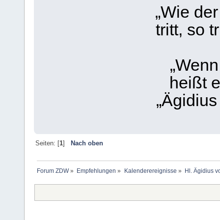
„Wie der H
tritt, so 
„Wenn St
heißt 
„Ägidius 
Seiten: [
1
]
Nach oben
Forum ZDW
»
Empfehlungen
»
Kalenderereignisse
»
Hl. Ägidius v