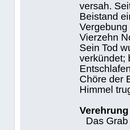
versah. Sei
Beistand ei
Vergebung u
Vierzehn No
Sein Tod w
verkündet; 
Entschlafe
Chöre der E
Himmel tru
Verehrung
Das Grab 