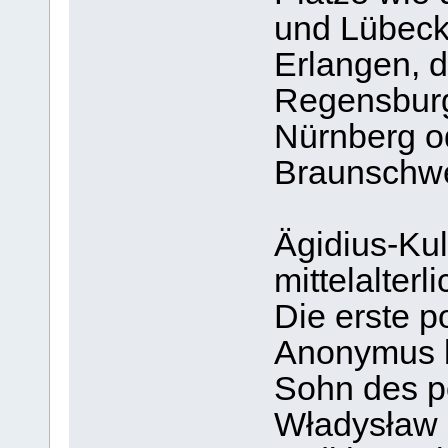
und Lübeck,
Erlangen, d
Regensburg,
Nürnberg od
Braunschwe
Ägidius-Kul
mittelalterl
Die erste p
Anonymus be
Sohn des p
Władysław 