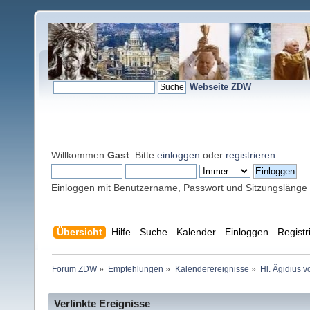
Webseite ZDW
Willkommen
Gast
. Bitte
einloggen
oder
registrieren
.
Einloggen mit Benutzername, Passwort und Sitzungslänge
Übersicht
Hilfe
Suche
Kalender
Einloggen
Registr
Forum ZDW
»
Empfehlungen
»
Kalenderereignisse
»
Hl. Ägidius v
Verlinkte Ereignisse