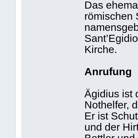
Das ehemal
römischen S
namensgebe
Sant’Egidio
Kirche.
Anrufung
Ägidius ist
Nothelfer, d
Er ist Schu
und der Hir