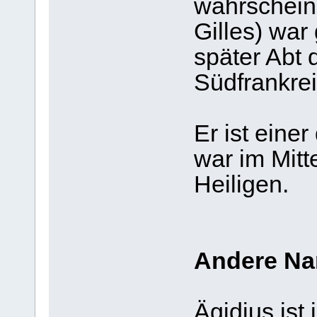
wahrscheinl
Gilles) war
später Abt d
Südfrankrei
Er ist eine
war im Mitt
Heiligen.
Andere N
Ägidius is