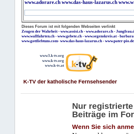
www.adorare.ch
www.das-haus-lazarus.ch
www.wa
Dieses Forum ist mit folgenden Webseiten verlinkt
Zeugen der Wahrheit
-
www.assisi.ch
-
www.adorare.ch
-
Jungfrau.d
www.wallfahrten.ch
-
www.gebete.ch
-
www.segenskreis.at
-
barbara
www.gottliebtuns.com
-
www.das-haus-lazarus.ch
-
www.pater-pio.de
www3.k-tv.org
www.k-tv.org
www.k-tv.at
K-TV der katholische Fernsehsender
Nur registrier
Beiträge im Fo
Wenn Sie sich anme