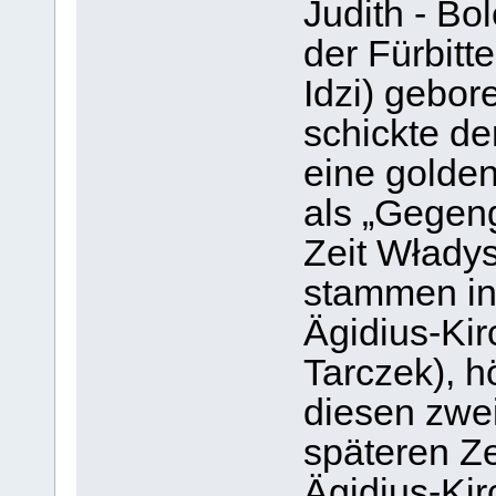
Judith - Bo
der Fürbitte
Idzi) gebor
schickte de
eine golden
als „Gegen
Zeit Włady
stammen in
Ägidius-Kir
Tarczek), h
diesen zwei
späteren Ze
Ägidius-Kir