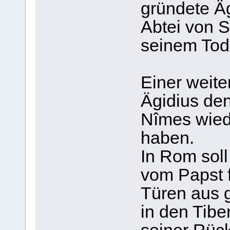
gründete Äg
Abtei von Sa
seinem Tode
Einer weite
Ägidius de
Nîmes wied
haben.
In Rom soll
vom Papst f
Türen aus 
in den Tib