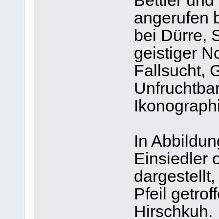
Bettler und
angerufen b
bei Dürre, 
geistiger N
Fallsucht, 
Unfruchtbar
Ikonograph
In Abbildun
Einsiedler
dargestell
Pfeil getrof
Hirschkuh.