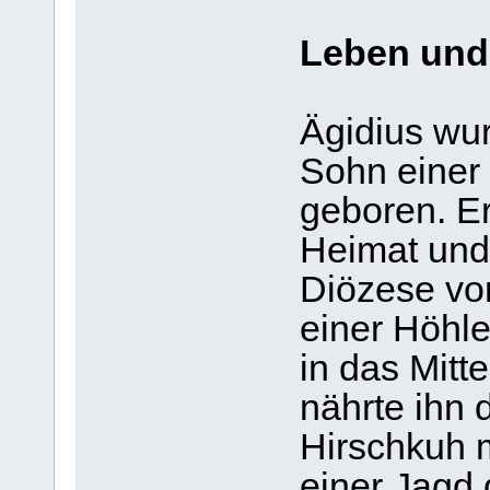
Leben und
Ägidius wur
Sohn einer
geboren. Er
Heimat und 
Diözese von
einer Höhl
in das Mitt
nährte ihn 
Hirschkuh m
einer Jagd