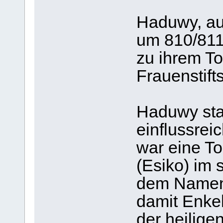
Haduwy, au
um 810/811;
zu ihrem To
Frauenstift
Haduwy st
einflussrei
war eine To
(Esiko) im
dem Namens
damit Enkel
der heiligen