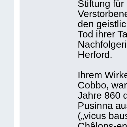
Stiftung fü
Verstorbene
den geistli
Tod ihrer T
Nachfolgerin
Herford.
Ihrem Wirk
Cobbo, war
Jahre 860 d
Pusinna au
(„vicus bau
Châlons-en