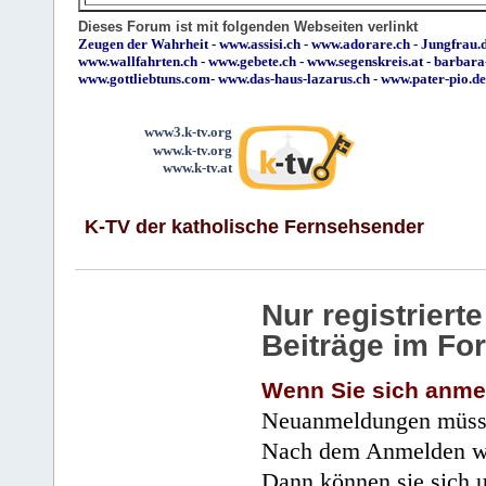
Dieses Forum ist mit folgenden Webseiten verlinkt
Zeugen der Wahrheit
-
www.assisi.ch
-
www.adorare.ch
-
Jungfrau.d
www.wallfahrten.ch
-
www.gebete.ch
-
www.segenskreis.at
-
barbara
www.gottliebtuns.com
-
www.das-haus-lazarus.ch
-
www.pater-pio.de
www3.k-tv.org
www.k-tv.org
www.k-tv.at
K-TV der katholische Fernsehsender
Nur registrier
Beiträge im Fo
Wenn Sie sich anme
Neuanmeldungen müsse
Nach dem Anmelden wir
Dann können sie sich 