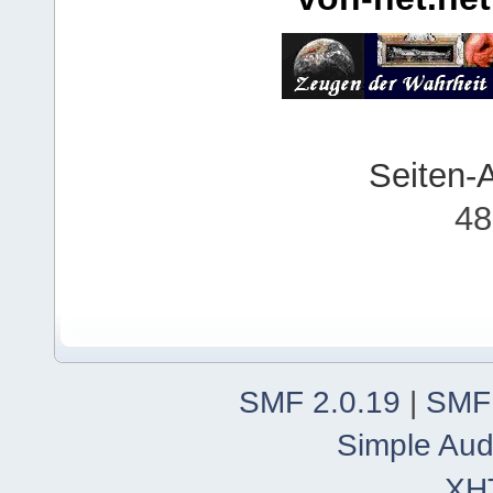
Seiten-
48
SMF 2.0.19
|
SMF
Simple Aud
XH