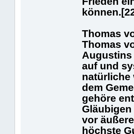
Frieden e
können.[22
Thomas vo
Thomas von
Augustins 
auf und sys
natürliche
dem Gemei
gehöre ent
Gläubigen
vor äußere
höchste Gu