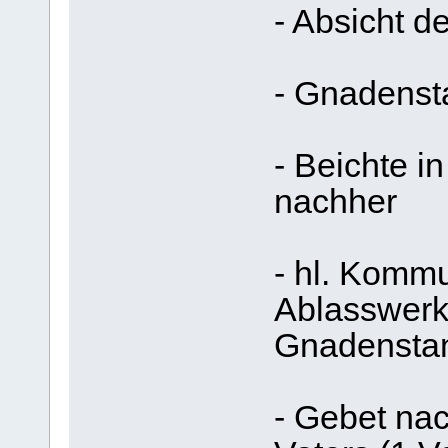
- Absicht 
- Gnadenst
- Beichte i
nachher
- hl. Komm
Ablasswerk
Gnadensta
- Gebet na