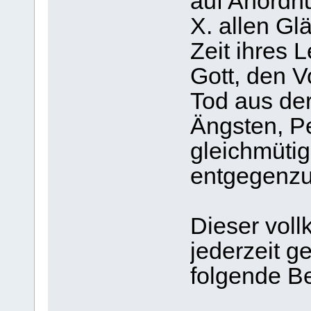
auf Anordnu
X. allen Gl
Zeit ihres 
Gott, den V
Tod aus der
Ängsten, P
gleichmütig
entgegenz
Dieser vol
jederzeit 
folgende Be