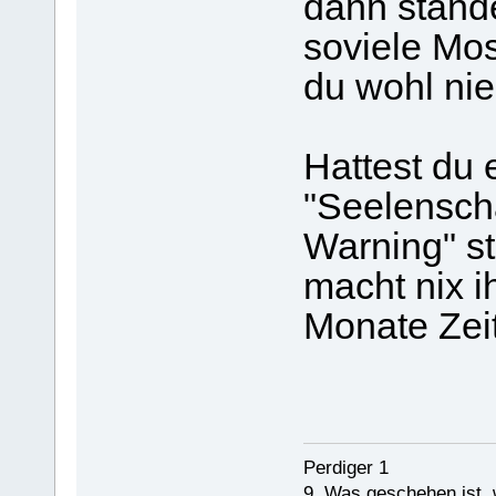
dann stände
soviele Mos
du wohl nie
Hattest du 
"Seelenscha
Warning" st
macht nix i
Monate Zei
Perdiger 1
9, Was geschehen ist,