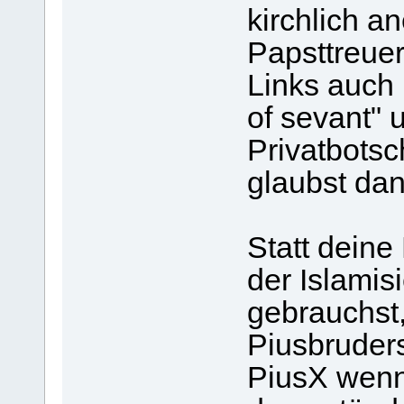
kirchlich a
Papsttreuer
Links auch n
of sevant" 
Privatbots
glaubst da
Statt deine
der Islamis
gebrauchst
Piusbruders
PiusX wenn