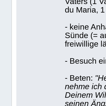
Vaters (1 V
du Maria, 1
- keine Anh
Sünde (= au
freiwillige
- Besuch ei
- Beten:
"He
nehme ich 
Deinem Will
seinen Äng