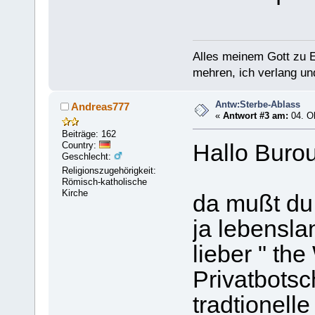
Alles meinem Gott zu E
mehren, ich verlang und
Antw:Sterbe-Ablass
Andreas777
«
Antwort #3 am:
04. Ok
Beiträge: 162
Country:
Hallo Burou
Geschlecht:
Religionszugehörigkeit:
Römisch-katholische
Kirche
da mußt du
ja lebensla
lieber " th
Privatbotsc
tradtionelle