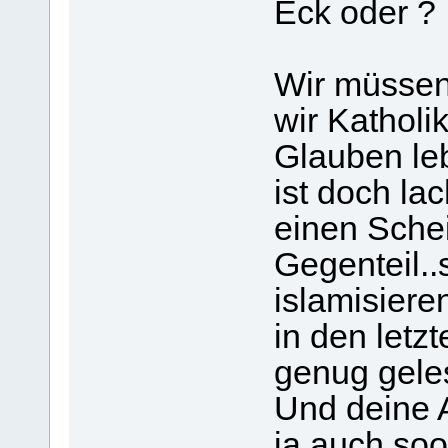
Eck oder ?
Wir müssen
wir Katholi
Glauben le
ist doch la
einen Schei
Gegenteil..
islamisiere
in den letz
genug gele
Und deine 
ja auch so