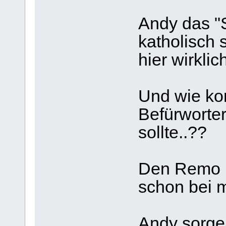
Andy das "S
katholisch 
hier wirklic
Und wie ko
Befürworter
sollte..??
Den Remo k
schon bei m
Andy sorge