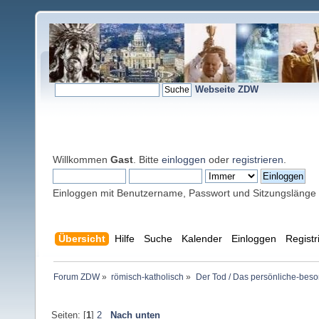
Webseite ZDW
Willkommen
Gast
. Bitte
einloggen
oder
registrieren
.
Einloggen mit Benutzername, Passwort und Sitzungslänge
Übersicht
Hilfe
Suche
Kalender
Einloggen
Registr
Forum ZDW
»
römisch-katholisch
»
Der Tod / Das persönliche-beso
Seiten: [
1
]
2
Nach unten