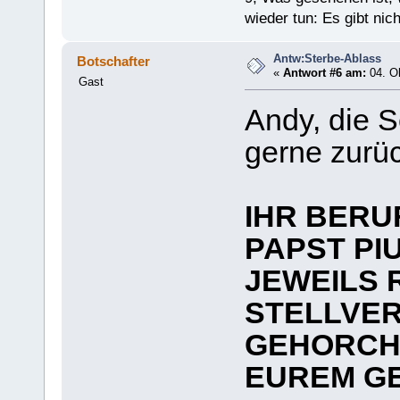
wieder tun: Es gibt nic
Antw:Sterbe-Ablass
Botschafter
«
Antwort #6 am:
04. Ok
Gast
Andy, die S
gerne zurüc
IHR BERU
PAPST PIU
JEWEILS 
STELLVER
GEHORCHE
EUREM G