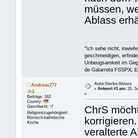
müssen, we
Ablass erhä
"Ich sehe nicht, inwief
geschmeidigen, erfinder
Unbeugsamkeit im Gegen
de Galarreta FSSPX, E
Antw:Sterbe-Ablass
Andreas777
«
Antwort #1 am:
25. S
»
Beiträge: 162
Country:
Geschlecht:
ChrS möcht
Religionszugehörigkeit:
Römisch-katholische
korrigieren
Kirche
veralterte