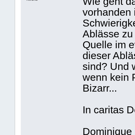
Wie geht da
vorhanden i
Schwierigke
Ablässe zu
Quelle im 
dieser Ablä
sind? Und w
wenn kein P
Bizarr...
In caritas D
Dominique