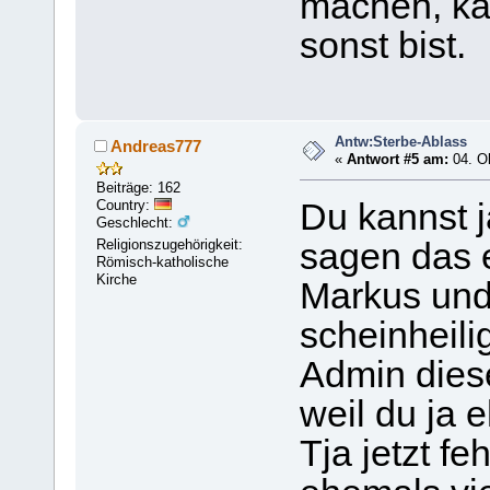
machen, ka
sonst bist.
Antw:Sterbe-Ablass
Andreas777
«
Antwort #5 am:
04. Ok
Beiträge: 162
Country:
Du kannst 
Geschlecht:
Religionszugehörigkeit:
sagen das e
Römisch-katholische
Kirche
Markus und
scheinheili
Admin dies
weil du ja 
Tja jetzt f