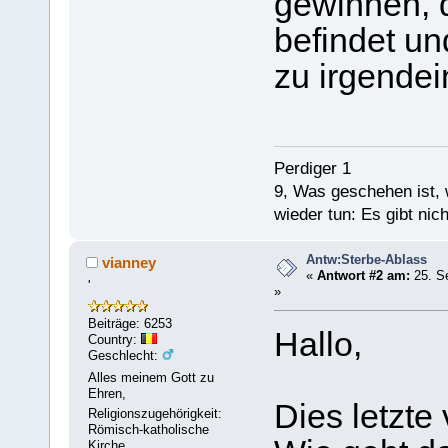
gewinnen, d
befindet un
zu irgendein
Perdiger 1
9, Was geschehen ist,
wieder tun: Es gibt nic
Antw:Sterbe-Ablass
vianney
«
Antwort #2 am:
25. S
'
»
Beiträge: 6253
Hallo,
Country:
Geschlecht:
Alles meinem Gott zu
Ehren,
Dies letzte 
Religionszugehörigkeit:
Römisch-katholische
Kirche