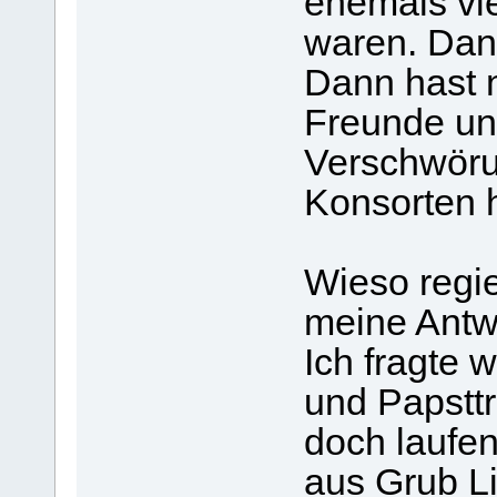
ehemals vie
waren. Dann
Dann hast 
Freunde un
Verschwöru
Konsorten h
Wieso regier
meine Antwo
Ich fragte 
und Papsttr
doch laufen
aus Grub Lin