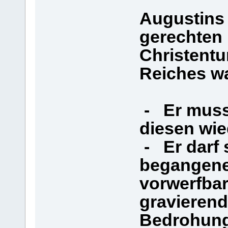
Augustins 
gerechten
Christent
Reiches w
- Er muss
diesen wied
- Er darf 
begangene
vorwerfbar
gravierend
Bedrohung