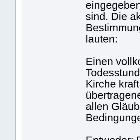
eingegeben,
sind. Die a
Bestimmun
lauten:
Einen voll
Todesstunde
Kirche kraf
übertragen
allen Gläub
Bedingung