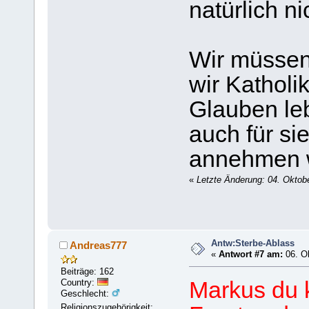
natürlich nic
Wir müssen
wir Katholi
Glauben le
auch für si
annehmen w
«
Letzte Änderung: 04. Oktob
Antw:Sterbe-Ablass
Andreas777
«
Antwort #7 am:
06. Ok
Beiträge: 162
Country:
Markus du 
Geschlecht:
Religionszugehörigkeit: