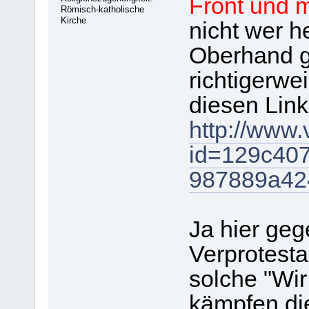
Front und m
Römisch-katholische
Kirche
nicht wer h
Oberhand g
richtigerwe
diesen Link 
http://www.
id=129c407
987889a42
Ja hier geg
Verprotesta
solche "Wir
kämpfen die