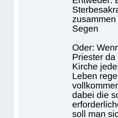
Entweder: 
Sterbesakr
zusammen m
Segen
Oder: Wenn
Priester da
Kirche jed
Leben rege
vollkommen
dabei die s
erforderlic
soll man si