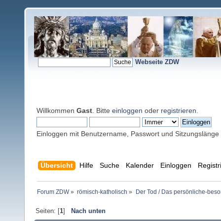
Webseite ZDW
Willkommen
Gast
. Bitte
einloggen
oder
registrieren
.
Einloggen mit Benutzername, Passwort und Sitzungslänge
Übersicht
Hilfe
Suche
Kalender
Einloggen
Registr
Forum ZDW
»
römisch-katholisch
»
Der Tod / Das persönliche-beso
Seiten: [
1
]
Nach unten