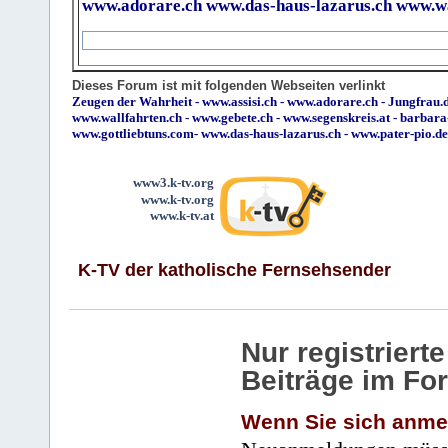
www.adorare.ch
www.das-haus-lazarus.ch
www.wa
Dieses Forum ist mit folgenden Webseiten verlinkt
Zeugen der Wahrheit
-
www.assisi.ch
-
www.adorare.ch
-
Jungfrau.d
www.wallfahrten.ch
-
www.gebete.ch
-
www.segenskreis.at
-
barbara
www.gottliebtuns.com
-
www.das-haus-lazarus.ch
-
www.pater-pio.de
www3.k-tv.org
www.k-tv.org
www.k-tv.at
K-TV der katholische Fernsehsender
Nur registrier
Beiträge im Fo
Wenn Sie sich anme