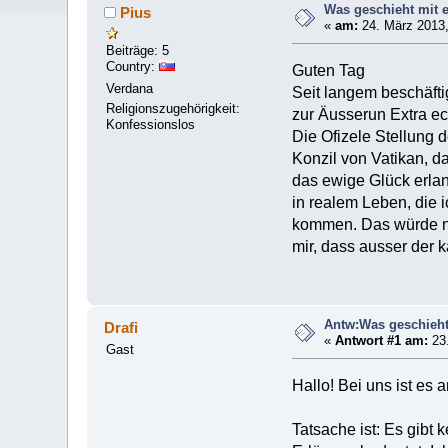
Was geschieht mit 
Pius
«
am:
24. März 2013,
Beiträge: 5
Country:
Guten Tag
Verdana
Seit langem beschäfti
Religionszugehörigkeit:
zur Äusserun Extra e
Konfessionslos
Die Ofizele Stellung d
Konzil von Vatikan, d
das ewige Glück erla
in realem Leben, die 
kommen. Das würde nu
mir, dass ausser der k
Antw:Was geschieht
Drafi
«
Antwort #1 am:
23.
Gast
Hallo! Bei uns ist es 
Tatsache ist: Es gibt 