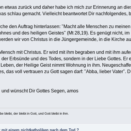
hon etwas zurück und daher habe ich mich zur Erinnerung an d
s schlau gemacht. Vielleicht beantwortet Dir nachfolgendes, b
irche den Auftrag hinterlassen: "Macht alle Menschen zu meinen
hnes und des heiligen Geistes" (Mt 28,19). Es genügt nicht, im
werden wir von Christus in die Jüngergemeinde, in die Kirche
r Mensch mit Christus. Er wird mit ihm begraben und mit ihm auferw
der Erbsünde und des Todes, sondern in der Liebe Gottes. Er e
 Leben, der Heilige Geist nimmt Wohnung in ihm. Neugeschaff
es, das voll vertrauen zu Gott sagen darf: "Abba, lieber Vater"
ch und wünscht Dir Gottes Segen, amos
e bleibt, der bleibt in Gott, und Gott bleibt in ihm.
 mit einem nichtkatholiken nach dem Tod ?