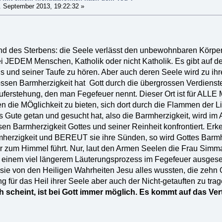
 September 2013, 19:22:32 »
d des Sterbens: die Seele verlässt den unbewohnbaren Körper
bei JEDEM Menschen, Katholik oder nicht Katholik. Es gibt auf
s und seiner Taufe zu hören. Aber auch deren Seele wird zu ihr
ossen Barmherzigkeit hat Gott durch die übergrossen Verdienst
uferstehung, den man Fegefeuer nennt. Dieser Ort ist für ALL
en die MÖglichkeit zu bieten, sich dort durch die Flammen der L
s Gute getan und gesucht hat, also die Barmherzigkeit, wird im
en Barmherzigkeit Gottes und seiner Reinheit konfrontiert. Erk
herzigkeit und BEREUT sie ihre Sünden, so wird Gottes Barmhe
her zum Himmel führt. Nur, laut den Armen Seelen die Frau Simm
 einem viel längerem Läuterungsprozess im Fegefeuer ausgesetz
il sie von den Heiligen Wahrheiten Jesu alles wussten, die zehn
g für das Heil ihrer Seele aber auch der Nicht-getauften zu tra
scheint, ist bei Gott immer möglich. Es kommt auf das Ve