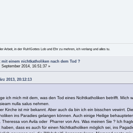
er Arbeit, in der Ruh!Gottes Lob und Ehr zu mehren, ich verlang und alles tu.
 mit einem nichtkatholiken nach dem Tod ?
 September 2014, 16:51:37 »
ärz 2013, 20:12:13
ge ich mich mit dem, was den Tod eines Ncihtkatholiken betrifft. Mich w
sieam nulla salus nehmen.
der Kirche ist mir bekannt. Aber auch da bin ich ein bisschen vewirrt. 
tholiken ins Paradies gelangen können. Auch einige Heilige behauptete
 Theressa von Avila oder Pharrer von Ars. Was meinen Sie ? Ich fragt
t haben, dass es auch für einen Nichtkatholiken möglich sei, ins Paga