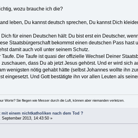
wichtig, wozu brauche ich die?
land leben, Du kannst deutsch sprechen, Du kannst Dich kleide
Dich für einen Deutschen hält: Du bist erst ein Deutscher, wen
iese Staatsbürgerschaft bekommst einen deutschen Pass hast und
ehst damit auch voll unter seinem Schutz.
 Taufe. Die Taufe ist quasi der offizielle Wechsel Deiner Staats
zuschauen, dass Du ab jetzt Jesus gehörst. Und er wird sich auc
m wenigsten nötig gehabt hätte (selbst Johannes wollte ihn zunä
enst eingesetzt. Und Gott bestätigte ihn vor allen Leuten als sein
ur Worte? Sie fliegen wie Messer durch die Luft, können aber niemanden verletzen.
 mit einem nichtkatholiken nach dem Tod ?
 September 2013, 14:43:50 »