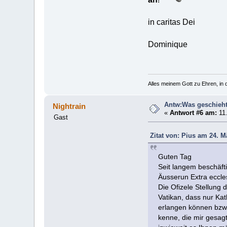
in caritas Dei
Dominique
Alles meinem Gott zu Ehren, in d
Antw:Was geschieht
Nightrain
«
Antwort #6 am:
11.
Gast
Zitat von: Pius am 24. M
Guten Tag
Seit langem beschäfti
Äusserun Extra eccle
Die Ofizele Stellung 
Vatikan, dass nur Ka
erlangen können bzw.
kenne, die mir gesag