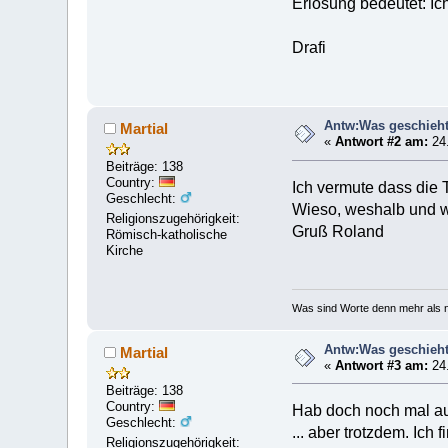
Erlösung bedeutet: Ich
Drafi
Antw:Was geschieht
Martial
«
Antwort #2 am:
24.
Beiträge: 138
Country:
Ich vermute dass die T
Geschlecht:
Wieso, weshalb und w
Religionszugehörigkeit:
Gruß Roland
Römisch-katholische
Kirche
Was sind Worte denn mehr als n
Antw:Was geschieht
Martial
«
Antwort #3 am:
24.
Beiträge: 138
Country:
Hab doch noch mal auf
Geschlecht:
... aber trotzdem. Ich 
Religionszugehörigkeit: