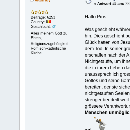
«
Antwort #5 am:
28.
'
Hallo Pius
Beiträge: 6253
Country:
Geschlecht:
Was geschieht währen
Alles meinem Gott zu
hin. Dies geschieht 
Ehren,
Glück hatten von Jesu
Religionszugehörigkeit:
Römisch-katholische
dem Tod. In seiner gr
Kirche
erschaffen nach der A
Nichtgetaufte, um ihn
die in ihrem Leben da
unaussprechlich gross
Gottes und seine Barm
bereiten, der sie sic
nichtgetauften Seelen
strenger beurteilt we
grössere Verantwortun
Menschen unmöglich 
an
!