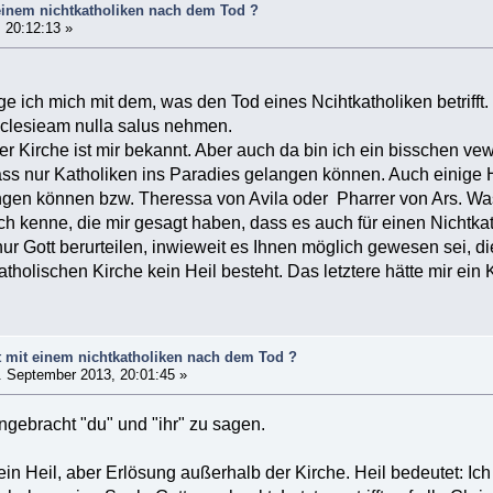
einem nichtkatholiken nach dem Tod ?
 20:12:13 »
ge ich mich mit dem, was den Tod eines Ncihtkatholiken betrifft
cclesieam nulla salus nehmen.
er Kirche ist mir bekannt. Aber auch da bin ich ein bisschen ve
ass nur Katholiken ins Paradies gelangen können. Auch einige 
ngen können bzw. Theressa von Avila oder Pharrer von Ars. Wa
ich kenne, die mir gesagt haben, dass es auch für einen Nichtka
r Gott berurteilen, inwieweit es Ihnen möglich gewesen sei, 
atholischen Kirche kein Heil besteht. Das letztere hätte mir ein
 mit einem nichtkatholiken nach dem Tod ?
 September 2013, 20:01:45 »
angebracht "du" und "ihr" zu sagen.
kein Heil, aber Erlösung außerhalb der Kirche. Heil bedeutet: Ich 