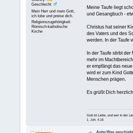
Geschlecht:
Meine Taufe liegt sc
Mein Herr und mein Gott,
und Gesangbuch - etwa
ich lobe und preise dich.
Religionszugehörigkeit:
Römisch-katholische
Christus hat seiner K
Kirche
des Vaters und des So
werden. In der Taufe 
In der Taufe stirbt de
mehr im Machtbereich 
er empfängt das neue
wird er zum Kind Gott
Menschen prägen.
Es grüßt Dich herzli
Gott ist Liebe, und wer in der Lieb
1. Joh. 4.16
Antw:Was geschieht
vianney