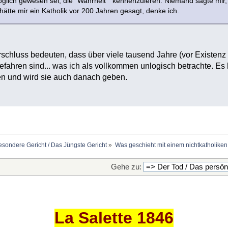
öglich gewesen sei, die "Wahrheit" kennenzuleren. Niemand sagte mir, 
 hätte mir ein Katholik vor 200 Jahren gesagt, denke ich.
hluss bedeuten, dass über viele tausend Jahre (vor Existenz d
fahren sind... was ich als vollkommen unlogisch betrachte. E
n und wird sie auch danach geben.
esondere Gericht / Das Jüngste Gericht
»
Was geschieht mit einem nichtkatholike
Gehe zu:
La Salette 1846