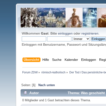
Willkommen
Gast
. Bitte
einloggen
oder
registrieren
.
Einloggen mit Benutzername, Passwort und Sitzungslä
Übersicht
Hilfe
Suche
Kalender
Einloggen
Regi
Forum ZDW
»
römisch-katholisch
»
Der Tod / Das persönliche-b
Seiten: [
1
]
Nach unten
Autor
Thema: Was geschieht m
0 Mitglieder und 1 Gast betrachten dieses Thema.