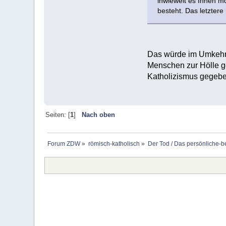
inwieweit es Ihnen m
besteht. Das letztere
Das würde im Umkehrsc
Menschen zur Hölle ge
Katholizismus gegebe
Seiten: [
1
]
Nach oben
Forum ZDW
»
römisch-katholisch
»
Der Tod / Das persönliche-b