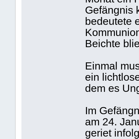
Gefängnis 
bedeutete es
Kommunion
Beichte bli
Einmal muss
ein lichtlos
dem es Ung
Im Gefängn
am 24. Janu
geriet info