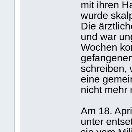
mit ihren H
wurde skalp
Die ärztli
und war un
Wochen kon
gefangenen
schreiben, 
eine gemei
nicht mehr 
Am 18. Apri
unter entse