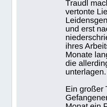
Traudl mac
vertonte Lie
Leidensgen
und erst na
niederschr
ihres Arbeit
Monate lan
die allerdi
unterlagen.
Ein großer 
Gefangenen
Monat ein P