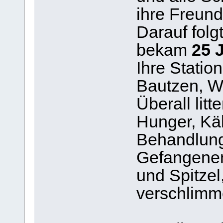
ihre Freund
Darauf folg
bekam
25 
Ihre Statio
Bautzen, W
Überall lit
Hunger, Käl
Behandlung.
Gefangenen
und Spitzel
verschlimm