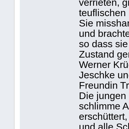
verrieten, g
teuflischen 
Sie missha
und brachte
so dass sie
Zustand ger
Werner Krüg
Jeschke und
Freundin T
Die jungen
schlimme A
erschüttert
und alle S