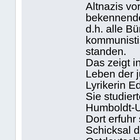
Altnazis vo
bekennende
d.h. alle Bü
kommunisti
standen.
Das zeigt 
Leben der 
Lyrikerin E
Sie studier
Humboldt-U
Dort erfuh
Schicksal 