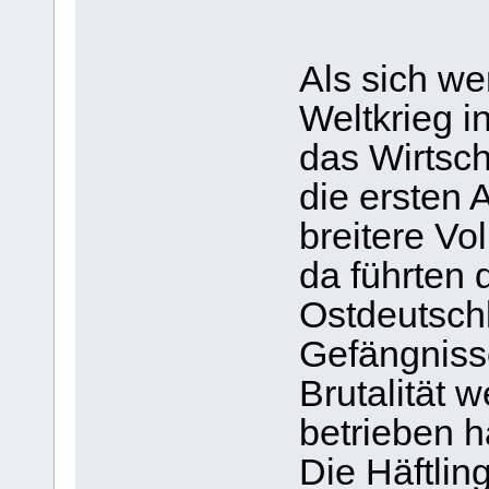
Als sich w
Weltkrieg 
das Wirtsc
die ersten 
breitere Vo
da führten 
Ostdeutsch
Gefängnisse
Brutalität w
betrieben h
Die Häftli