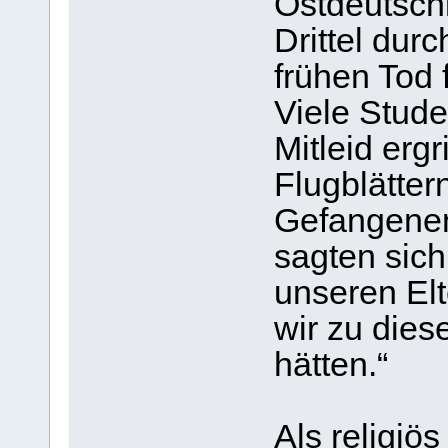
Ostdeutsch
Drittel dur
frühen Tod 
Viele Stude
Mitleid ergr
Flugblätter
Gefangene
sagten sich
unseren El
wir zu die
hätten.“
Als religiös