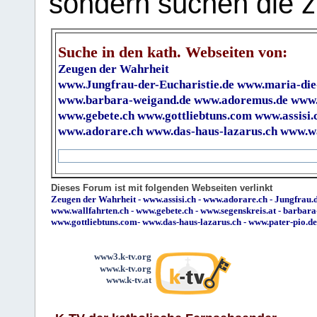
sondern suchen die z
Suche in den kath. Webseiten von:
Zeugen der Wahrheit
www.Jungfrau-der-Eucharistie.de
www.maria-die
www.barbara-weigand.de
www.adoremus.de
www.
www.gebete.ch
www.gottliebtuns.com
www.assisi.
www.adorare.ch
www.das-haus-lazarus.ch
www.wa
Dieses Forum ist mit folgenden Webseiten verlinkt
Zeugen der Wahrheit
-
www.assisi.ch
-
www.adorare.ch
-
Jungfrau.d
www.wallfahrten.ch
-
www.gebete.ch
-
www.segenskreis.at
-
barbara
www.gottliebtuns.com
-
www.das-haus-lazarus.ch
-
www.pater-pio.de
www3.k-tv.org
www.k-tv.org
www.k-tv.at