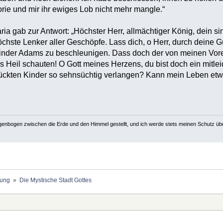
rie und mir ihr ewiges Lob nicht mehr mangle.“
ia gab zur Antwort: „Höchster Herr, allmächtiger König, dein sin
 höchste Lenker aller Geschöpfe. Lass dich, o Herr, durch deine
Kinder Adams zu beschleunigen. Dass doch der von meinen Vore
Heil schauten! O Gott meines Herzens, du bist doch ein mitle
ckten Kinder so sehnsüchtig verlangen? Kann mein Leben etwa
egenbogen zwischen die Erde und den Himmel gestellt, und ich werde stets meinen Schutz üb
ung 
»
Die Mystische Stadt Gottes