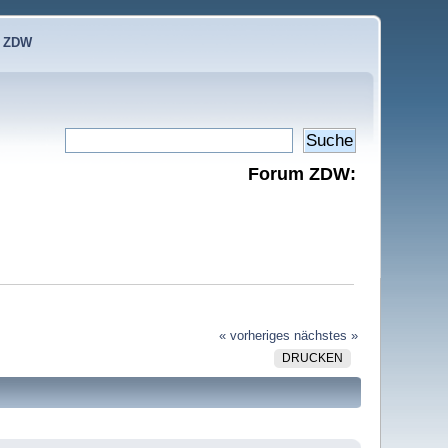
e ZDW
Forum ZDW:
« vorheriges
nächstes »
DRUCKEN