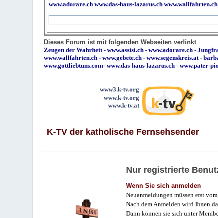
www.adorare.ch
www.das-haus-lazarus.ch
www.wallfahrten.ch
Dieses Forum ist mit folgenden Webseiten verlinkt
Zeugen der Wahrheit
-
www.assisi.ch
-
www.adorare.ch
-
Jungfra
www.wallfahrten.ch
-
www.gebete.ch
-
www.segenskreis.at
-
barb
www.gottliebtuns.com
-
www.das-haus-lazarus.ch
-
www.pater-pi
www3.k-tv.org
www.k-tv.org
www.k-tv.at
K-TV der katholische Fernsehsender
Nur registrierte Ben
Wenn Sie sich anmelden
Neuanmeldungen müssen erst vom 
Nach dem Anmelden wird Ihnen das
Dann können sie sich unter Membe