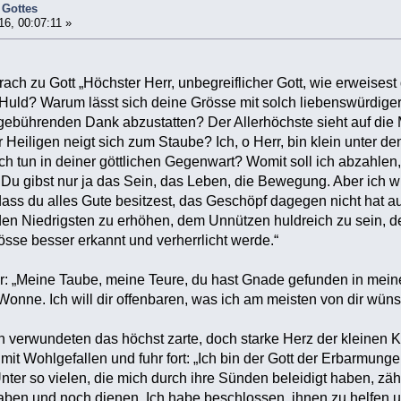
 Gottes
16, 00:07:11 »
rach zu Gott „Höchster Herr, unbegreiflicher Gott, wie erweise
uld? Warum lässt sich deine Grösse mit solch liebenswürdiger
n gebührenden Dank abzustatten? Der Allerhöchste sieht auf die
 Heiligen neigt sich zum Staube? Ich, o Herr, bin klein unter 
ich tun in deiner göttlichen Gegenwart? Womit soll ich abzahlen,
? Du gibst nur ja das Sein, das Leben, die Bewegung. Aber ich w
dass du alles Gute besitzest, das Geschöpf dagegen nicht hat 
 den Niedrigsten zu erhöhen, dem Unnützen huldreich zu sein, 
sse besser erkannt und verherrlicht werde.“
hr: „Meine Taube, meine Teure, du hast Gnade gefunden in mei
Wonne. Ich will dir offenbaren, was ich am meisten von dir wün
n verwundeten das höchst zarte, doch starke Herz der kleinen
 mit Wohlgefallen und fuhr fort: „Ich bin der Gott der Erbarmun
nter so vielen, die mich durch ihre Sünden beleidigt haben, zäh
aben und noch dienen. Ich habe beschlossen, ihnen zu helfen