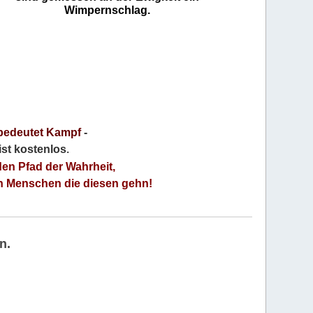
Wimpernschlag.
bedeutet Kampf
-
 ist kostenlos
.
den Pfad der Wahrheit,
an Menschen die diesen gehn!
n.