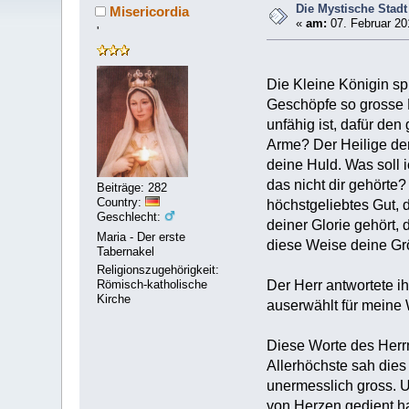
Die Mystische Stadt
Misericordia
«
am:
07. Februar 20
'
Die Kleine Königin sp
Geschöpfe so grosse H
unfähig ist, dafür de
Arme? Der Heilige der
deine Huld. Was soll 
das nicht dir gehörte
Beiträge: 282
Country:
höchstgeliebtes Gut, 
Geschlecht:
deiner Glorie gehört,
Maria - Der erste
diese Weise deine Grö
Tabernakel
Religionszugehörigkeit:
Römisch-katholische
Der Herr antwortete i
Kirche
auserwählt für meine 
Diese Worte des Herr
Allerhöchste sah dies
unermesslich gross. U
von Herzen gedient h