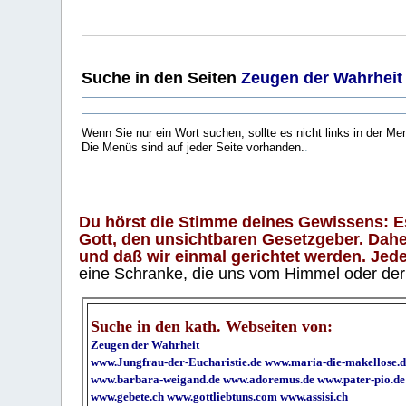
Suche
in den Seiten
Zeugen der Wahrheit
Wenn Sie nur ein Wort suchen, sollte es nicht links in der Me
Die Menüs sind auf jeder Seite vorhanden.
.
Du hörst die Stimme deines Gewissens: Es 
Gott, den unsichtbaren Gesetzgeber. Daher
und daß wir einmal gerichtet werden. Jeder
eine Schranke, die uns vom Himmel oder der H
Suche in den kath. Webseiten von:
Zeugen der Wahrheit
www.Jungfrau-der-Eucharistie.de
www.maria-die-makellose.d
www.barbara-weigand.de
www.adoremus.de
www.pater-pio.de
www.gebete.ch
www.gottliebtuns.com
www.assisi.ch