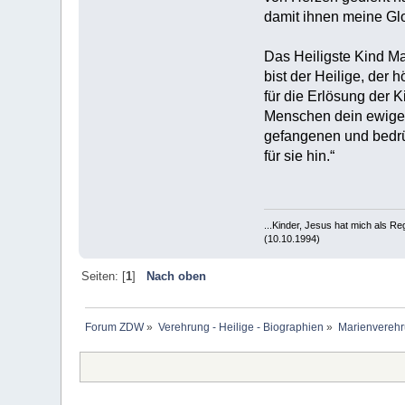
damit ihnen meine Glo
Das Heiligste Kind Mar
bist der Heilige, der
für die Erlösung der 
Menschen dein ewiges 
gefangenen und bedrü
für sie hin.“
...Kinder, Jesus hat mich als R
(10.10.1994)
Seiten: [
1
]
Nach oben
Forum ZDW
»
Verehrung - Heilige - Biographien
»
Marienverehr