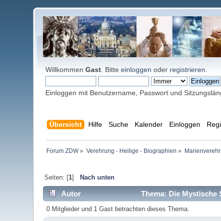
Willkommen
Gast
. Bitte
einloggen
oder
registrieren
.
Einloggen mit Benutzername, Passwort und Sitzungslä
Übersicht
Hilfe
Suche
Kalender
Einloggen
Regi
Forum ZDW
»
Verehrung - Heilige - Biographien
»
Marienverehr
Seiten: [
1
]
Nach unten
Autor
Thema: Die Mystische S
0 Mitglieder und 1 Gast betrachten dieses Thema.