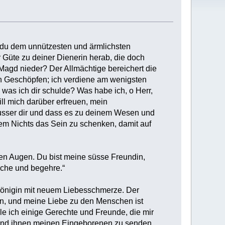
st du dem unnützesten und ärmlichsten
 Güte zu deiner Dienerin herab, die doch
 Magd nieder? Der Allmächtige bereichert die
den Geschöpfen; ich verdiene am wenigsten
 was ich dir schulde? Was habe ich, o Herr,
ill mich darüber erfreuen, mein
ausser dir und dass es zu deinem Wesen und
dem Nichts das Sein zu schenken, damit auf
nen Augen. Du bist meine süsse Freundin,
sche und begehre.“
 Königin mit neuem Liebesschmerze. Der
gen, und meine Liebe zu den Menschen ist
le ich einige Gerechte und Freunde, die mir
 und ihnen meinen Eingeborenen zu senden,