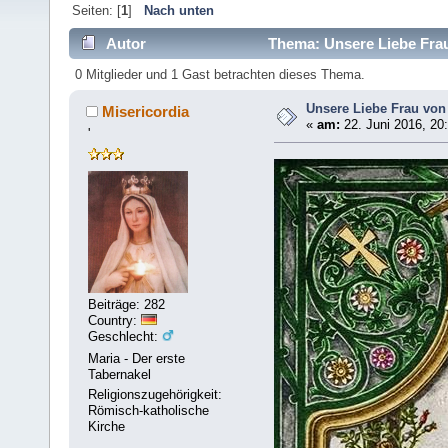
Seiten: [
1
]
Nach unten
Autor
Thema: Unsere Liebe Frau
0 Mitglieder und 1 Gast betrachten dieses Thema.
Unsere Liebe Frau von
Misericordia
«
am:
22. Juni 2016, 20
'
Beiträge: 282
Country:
Geschlecht:
Maria - Der erste
Tabernakel
Religionszugehörigkeit:
Römisch-katholische
Kirche