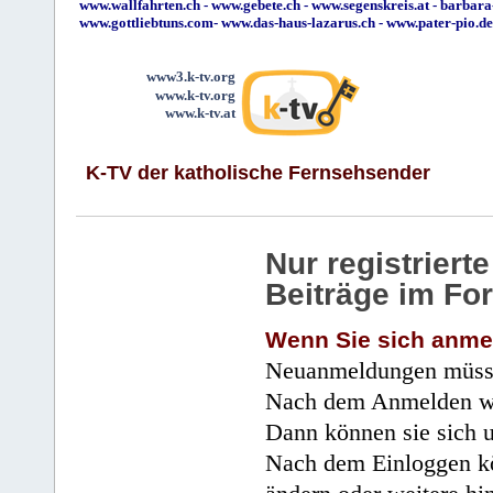
www.wallfahrten.ch
-
www.gebete.ch
-
www.segenskreis.at
-
barbara
www.gottliebtuns.com
-
www.das-haus-lazarus.ch
-
www.pater-pio.de
www3.k-tv.org
www.k-tv.org
www.k-tv.at
K-TV der katholische Fernsehsender
Nur registrier
Beiträge im Fo
Wenn Sie sich anme
Neuanmeldungen müsse
Nach dem Anmelden wir
Dann können sie sich 
Nach dem Einloggen kö