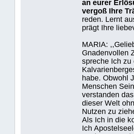
an eurer Erlös
vergoß Ihre Tr
reden. Lernt a
prägt Ihre liebe
MARIA: ,,Gelie
Gnadenvollen Z
spreche Ich zu
Kalvarienberges
habe. Obwohl J
Menschen Seine
verstanden das 
dieser Welt oh
Nutzen zu zieh
Als Ich in die
Ich Apostelseel