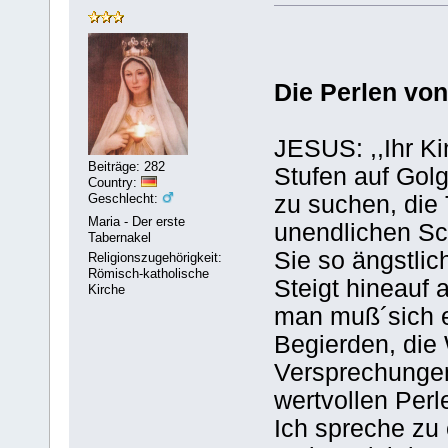
Die Perlen vo
JESUS: ,,Ihr Kin
Beiträge: 282
Stufen auf Gol
Country:
zu suchen, die 
Geschlecht:
Maria - Der erste
unendlichen Sc
Tabernakel
Sie so ängstlic
Religionszugehörigkeit:
Römisch-katholische
Steigt hineauf 
Kirche
man muß´sich 
Begierden, die 
Versprechungen
wertvollen Per
Ich spreche zu 