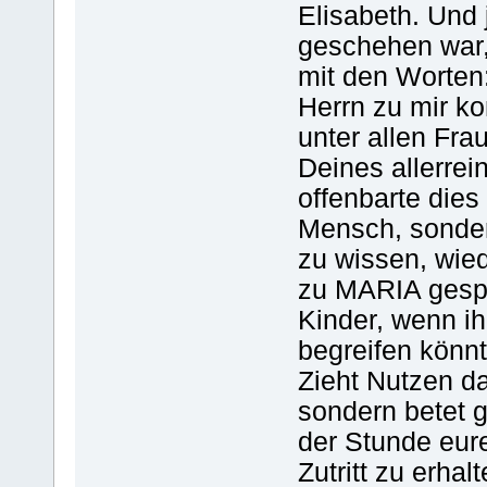
Elisabeth. Und
geschehen war,
mit den Worten:
Herrn zu mir k
unter allen Fra
Deines allerrei
offenbarte dies
Mensch, sonder
zu wissen, wied
zu MARIA gespr
Kinder, wenn i
begreifen könnt
Zieht Nutzen da
sondern betet g
der Stunde eur
Zutritt zu erha