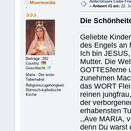
Antw:Unsere Liebe Fra
Misericordia
«
Antwort #1 am:
22. Ju
'
Die Schönhei
Geliebte Kinder
des Engels an 
Ich bin JESUS,
Beiträge: 282
Mutter. Die Welt
Country:
GOTTESferne un
Geschlecht:
Maria - Der erste
zunehmen Mach
Tabernakel
das WORT Flei
Religionszugehörigkeit:
Römisch-katholische
reinen jungfra
Kirche
der verborgenen
erhabensten T
,,Ave MARIA, v
denn Du warst d