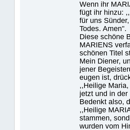
Wenn ihr MARI
fügt ihr hinzu:
für uns Sünder,
Todes. Amen".
Diese schöne B
MARIENS verfaß
schönen Titel s
Mein Diener, un
jener Begeiste
eugen ist, drüc
,,Heilige Maria,
jetzt und in de
Bedenkt also, 
,,Heilige MARIA
stammen, sonde
wurden vom Himm