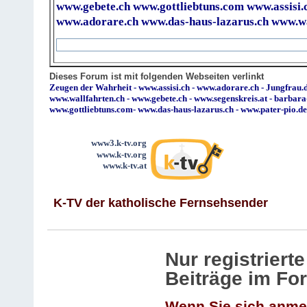
www.gebete.ch
www.gottliebtuns.com
www.assisi.
www.adorare.ch
www.das-haus-lazarus.ch
www.wa
Dieses Forum ist mit folgenden Webseiten verlinkt
Zeugen der Wahrheit
-
www.assisi.ch
-
www.adorare.ch
-
Jungfrau.d
www.wallfahrten.ch
-
www.gebete.ch
-
www.segenskreis.at
-
barbara
www.gottliebtuns.com
-
www.das-haus-lazarus.ch
-
www.pater-pio.de
www3.k-tv.org
www.k-tv.org
www.k-tv.at
K-TV der katholische Fernsehsender
Nur registrier
Beiträge im Fo
Wenn Sie sich anme