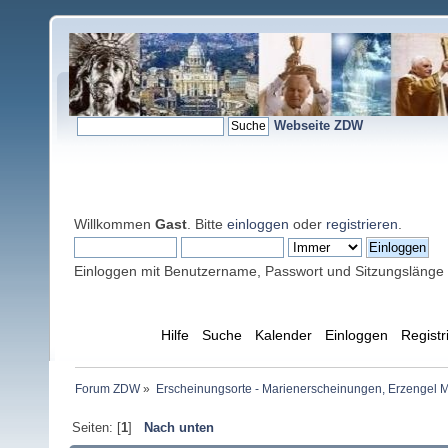
Webseite ZDW
Willkommen
Gast
. Bitte
einloggen
oder
registrieren
.
Einloggen mit Benutzername, Passwort und Sitzungslänge
Übersicht
Hilfe
Suche
Kalender
Einloggen
Registr
Forum ZDW
»
Erscheinungsorte - Marienerscheinungen, Erzengel Michae
Seiten: [
1
]
Nach unten