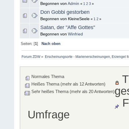
Begonnen von
Admin
«
1
2
3
»
Don Gobbi gestorben
Begonnen von KleineSeele
«
1
2
»
Satan, der "Affe Gottes"
Begonnen von
Winfried
Seiten: [
1
]
Nach oben
Forum ZDW
»
Erscheinungsorte - Marienerscheinungen, Erzengel Michae
T
Normales Thema
Heißes Thema (mehr als 12 Antworten)
ge
Sehr heißes Thema (mehr als 20 Antworten)
F
Umfrage