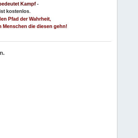
bedeutet Kampf
-
 ist kostenlos
.
den Pfad der Wahrheit,
an Menschen die diesen gehn!
n.