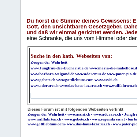
Du hörst die Stimme deines Gewissens: Es 
Gott, den unsichtbaren Gesetzgeber. Daher
und daß wir einmal gerichtet werden. Jeder
eine Schranke, die uns vom Himmel oder der H
Suche in den kath. Webseiten von:
Zeugen der Wahrheit
www.Jungfrau-der-Eucharistie.de
www.maria-die-makellose.d
www.barbara-weigand.de
www.adoremus.de
www.pater-pio.de
www.gebete.ch
www.gottliebtuns.com
www.assisi.ch
www.adorare.ch
www.das-haus-lazarus.ch
www.wallfahrten.ch
Dieses Forum ist mit folgenden Webseiten verlinkt
Zeugen der Wahrheit
-
www.assisi.ch
-
www.adorare.ch
-
Jungfra
www.wallfahrten.ch
-
www.gebete.ch
-
www.segenskreis.at
-
barb
www.gottliebtuns.com
-
www.das-haus-lazarus.ch
-
www.pater-pi