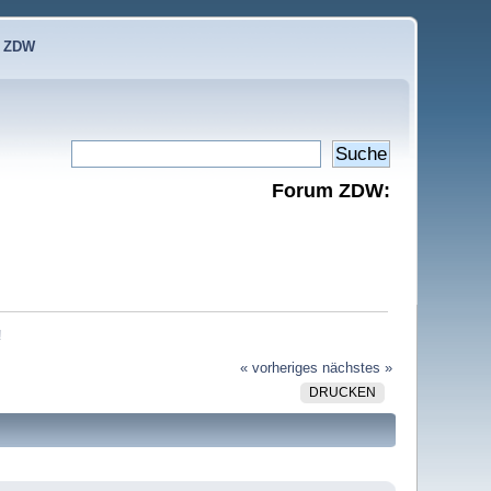
e ZDW
Forum ZDW:
!
« vorheriges
nächstes »
DRUCKEN