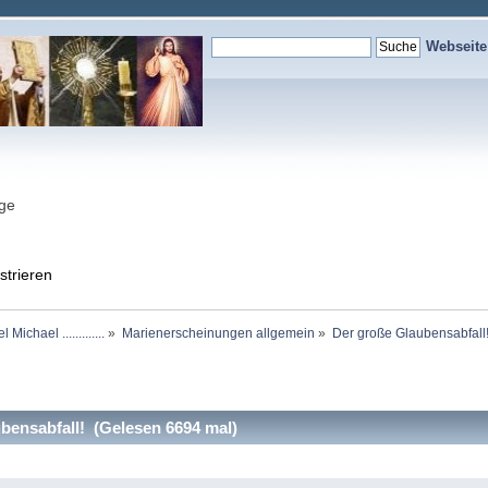
Webseit
nge
strieren
chael .............
»
Marienerscheinungen allgemein
»
Der große Glaubensabfall
ensabfall! (Gelesen 6694 mal)