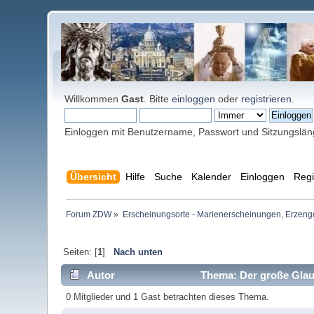
Willkommen
Gast
. Bitte
einloggen
oder
registrieren
.
Einloggen mit Benutzername, Passwort und Sitzungslä
Übersicht
Hilfe
Suche
Kalender
Einloggen
Regi
Forum ZDW
»
Erscheinungsorte - Marienerscheinungen, Erzengel Mi
Seiten: [
1
]
Nach unten
Autor
Thema: Der große Glaub
0 Mitglieder und 1 Gast betrachten dieses Thema.