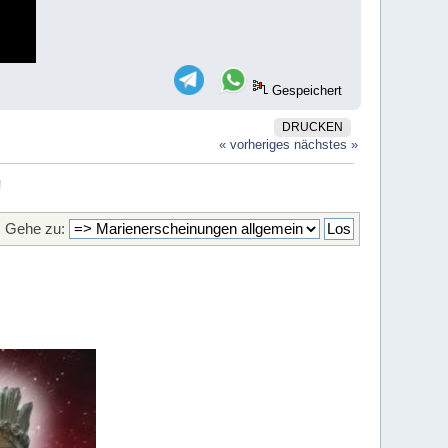
Gespeichert
DRUCKEN
« vorheriges
nächstes »
!
Gehe zu: