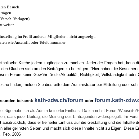
zten Besuch.
trägen.
(Versch. Vorlagen)
t weiter
instellung im Profil anderen Mitgliedern nicht angezeigt.
aten wie Anschrift oder Telefonnummer
tholische Kirche jedem zugänglich zu machen. Jeder der Fragen hat, kann di
den Glauben sich an den Beiträgen zu beteiligen. "Hier haben die Besucher d
sem Forum keine Gewähr für die Aktualität, Richtigkeit, Vollständigkeit oder Q
he finden, melden Sie dies bitte dem Administrator per Mitteilung oder schr
kath-zdw.ch/forum
forum.kath-zdw.
Freunden bekannt:
oder
eiträge habe ich als Admin keinerlei Einfluss. Da ich nebst Forum/Webseite/
wissen, dass jeder Beitrag, die Meinung des Eintragenden widerspiegelt. Im Fo
usdrücklich, dass er keinerlei Einfluss auf die Gestaltung und die Inhalte d
en aller gelinkten Seiten und macht sich diese Inhalte nicht zu Eigen.
Diese Er
n.
Feb. 2006