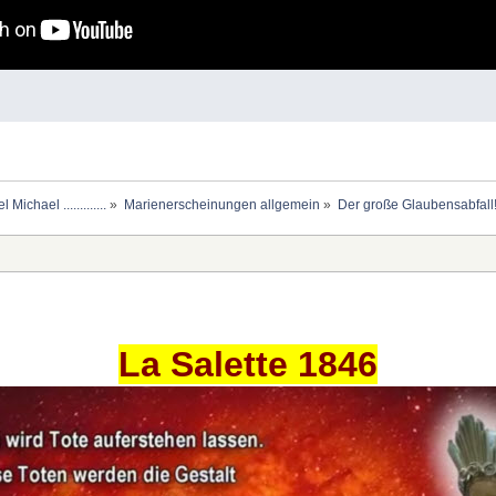
chael .............
»
Marienerscheinungen allgemein
»
Der große Glaubensabfall
La Salette 1846