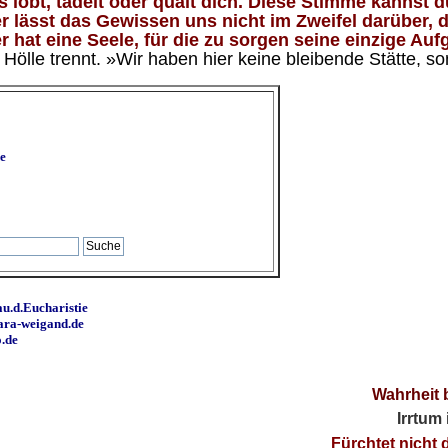
lobt, tadelt oder quält dich. Diese Stimme kannst du
 lässt das Gewissen uns nicht im Zweifel darüber, d
 hat eine Seele, für die zu sorgen seine einzige Aufg
ölle trennt. »Wir haben hier keine bleibende Stätte, so
e
u.d.Eucharistie
ara-weigand.de
o.de
Wahrheit 
Irrtum
Fürchtet nicht 