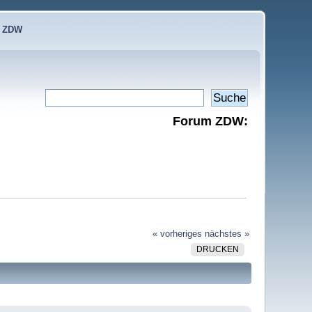
e ZDW
Forum ZDW:
« vorheriges
nächstes »
DRUCKEN