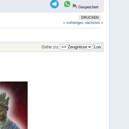
Gespeichert
DRUCKEN
« vorheriges
nächstes »
Gehe zu: