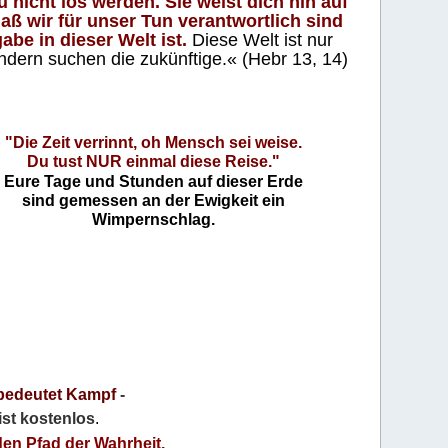
 nicht los werden. Sie weist dich hin auf
aß wir für unser Tun verantwortlich sind
abe in dieser Welt ist.
Diese Welt ist nur
ndern suchen die zukünftige.« (Hebr 13, 14)
"Die Zeit verrinnt, oh Mensch sei weise.
Du tust NUR einmal diese Reise."
Eure Tage und Stunden auf dieser Erde
sind gemessen an der Ewigkeit ein
Wimpernschlag.
bedeutet Kampf
-
 ist kostenlos
.
den Pfad der Wahrheit,