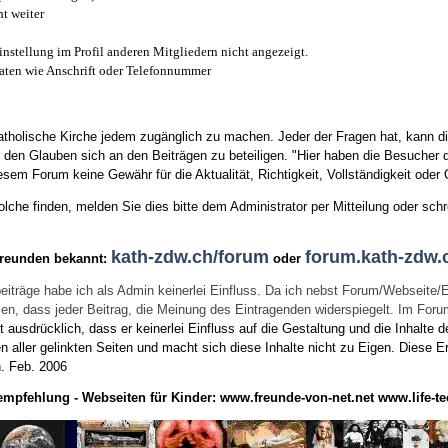
t weiter
instellung im Profil anderen Mitgliedern nicht angezeigt.
aten wie Anschrift oder Telefonnummer
tholische Kirche jedem zugänglich zu machen. Jeder der Fragen hat, kann di
den Glauben sich an den Beiträgen zu beteiligen. "Hier haben die Besucher d
sem Forum keine Gewähr für die Aktualität, Richtigkeit, Vollständigkeit oder Q
he finden, melden Sie dies bitte dem Administrator per Mitteilung oder schr
kath-zdw.ch/forum
forum.kath-zdw.
Freunden bekannt:
oder
eiträge habe ich als Admin keinerlei Einfluss. Da ich nebst Forum/Webseite/
wissen, dass jeder Beitrag, die Meinung des Eintragenden widerspiegelt. Im Fo
usdrücklich, dass er keinerlei Einfluss auf die Gestaltung und die Inhalte d
en aller gelinkten Seiten und macht sich diese Inhalte nicht zu Eigen.
Diese Er
n.
Feb. 2006
empfehlung - Webseiten für Kinder:
www.freunde-von-net.net
www.life-te