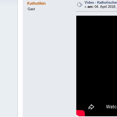
Video - Katholische
Katholikin
«
am:
04. April 2018,
Gast