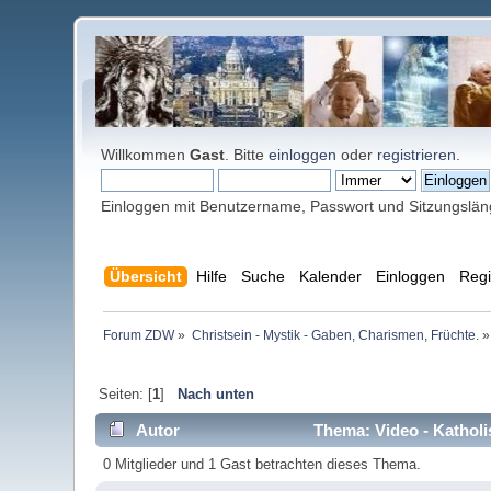
Willkommen
Gast
. Bitte
einloggen
oder
registrieren
.
Einloggen mit Benutzername, Passwort und Sitzungslä
Übersicht
Hilfe
Suche
Kalender
Einloggen
Regi
Forum ZDW
»
Christsein - Mystik - Gaben, Charismen, Früchte.
»
Seiten: [
1
]
Nach unten
Autor
Thema: Video - Katholi
0 Mitglieder und 1 Gast betrachten dieses Thema.