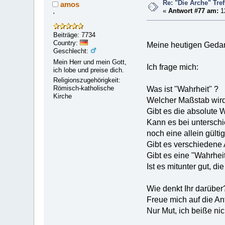
Re: "Die Arche" Tre
amos
«
Antwort #77 am:
12
'
Beiträge: 7734
Country:
Meine heutigen Gedan
Geschlecht:
Mein Herr und mein Gott,
Ich frage mich:
ich lobe und preise dich.
Religionszugehörigkeit:
Römisch-katholische
Was ist "Wahrheit" ?
Kirche
Welcher Maßstab wird 
Gibt es die absolute 
Kann es bei untersch
noch eine allein gült
Gibt es verschiedene 
Gibt es eine "Wahrhe
Ist es mitunter gut, d
Wie denkt Ihr darüber
Freue mich auf die An
Nur Mut, ich beiße nic