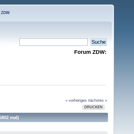
e ZDW
Forum ZDW:
« vorheriges
nächstes »
DRUCKEN
5802 mal)