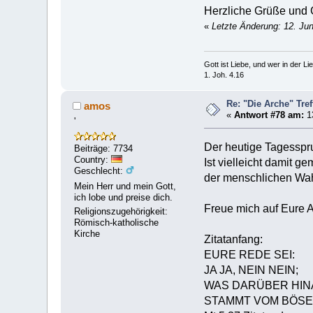
Herzliche Grüße und 
«
Letzte Änderung: 12. Ju
Gott ist Liebe, und wer in der Lieb
1. Joh. 4.16
Re: "Die Arche" Tre
amos
«
Antwort #78 am:
13
'
Der heutige Tagesspru
Beiträge: 7734
Country:
Ist vielleicht damit g
Geschlecht:
der menschlichen Wah
Mein Herr und mein Gott,
ich lobe und preise dich.
Freue mich auf Eure 
Religionszugehörigkeit:
Römisch-katholische
Kirche
Zitatanfang:
EURE REDE SEI:
JA JA, NEIN NEIN;
WAS DARÜBER HIN
STAMMT VOM BÖSE