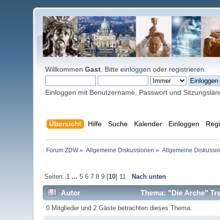
Willkommen
Gast
. Bitte
einloggen
oder
registrieren
.
Einloggen mit Benutzername, Passwort und Sitzungslä
Übersicht
Hilfe
Suche
Kalender
Einloggen
Regi
Forum ZDW
»
Allgemeine Diskussionen
»
Allgemeine Diskussi
Seiten:
1
...
5
6
7
8
9
[
10
]
11
Nach unten
Autor
Thema: "Die Arche" Tre
0 Mitglieder und 2 Gäste betrachten dieses Thema.