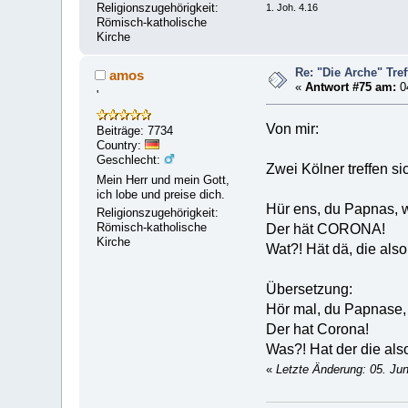
Religionszugehörigkeit:
1. Joh. 4.16
Römisch-katholische
Kirche
Re: "Die Arche" Tre
amos
«
Antwort #75 am:
04
'
Von mir:
Beiträge: 7734
Country:
Geschlecht:
Zwei Kölner treffen si
Mein Herr und mein Gott,
ich lobe und preise dich.
Hür ens, du Papnas,
Religionszugehörigkeit:
Römisch-katholische
Der hät CORONA!
Kirche
Wat?! Hät dä, die also
Übersetzung:
Hör mal, du Papnase
Der hat Corona!
Was?! Hat der die als
«
Letzte Änderung: 05. Ju