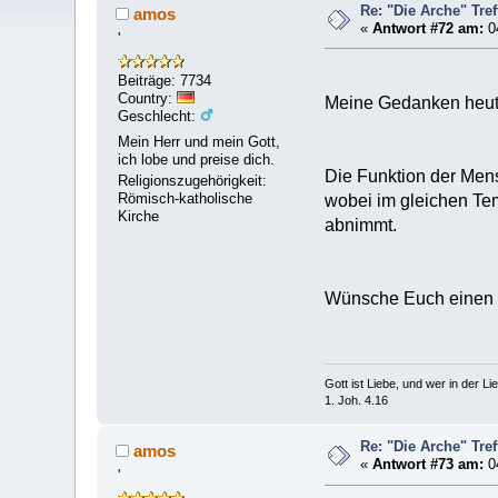
Re: "Die Arche" Tre
amos
«
Antwort #72 am:
04
'
Beiträge: 7734
Country:
Meine Gedanken heute
Geschlecht:
Mein Herr und mein Gott,
ich lobe und preise dich.
Die Funktion der Men
Religionszugehörigkeit:
Römisch-katholische
wobei im gleichen Tem
Kirche
abnimmt.
Wünsche Euch einen 
Gott ist Liebe, und wer in der Lieb
1. Joh. 4.16
Re: "Die Arche" Tre
amos
«
Antwort #73 am:
04
'