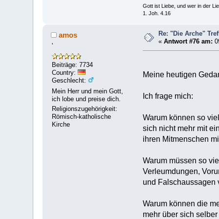
Gott ist Liebe, und wer in der Lieb
1. Joh. 4.16
Re: "Die Arche" Tre
amos
«
Antwort #76 am:
09
'
Beiträge: 7734
Country:
Meine heutigen Gedan
Geschlecht:
Mein Herr und mein Gott,
Ich frage mich:
ich lobe und preise dich.
Religionszugehörigkeit:
Römisch-katholische
Warum können so vie
Kirche
sich nicht mehr mit 
ihren Mitmenschen mit
Warum müssen so vie
Verleumdungen, Vorur
und Falschaussagen v
Warum können die me
mehr über sich selber