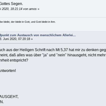
Gottes Segen.
ni 2020, 18:21:14 von amos
»
e bleibt, der bleibt in Gott, und Gott bleibt in ihm.
ffpunkt zum Austausch von menschlichem Allerlei...
. Juni 2020, 07:20:18 »
ch aus der Heiligen Schrift nach Mt 5,37 hat mir zu denken ge
emeint, daß alles was über "ja" und "nein" hinausgeht, nicht mehr
rheit entspricht?
Antworten!
AUSGEHT,
N.