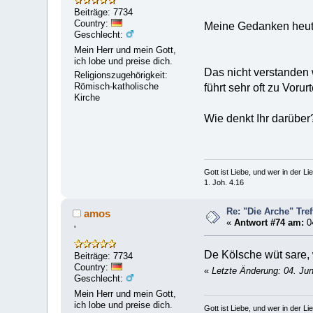
Beiträge: 7734
Country:
Meine Gedanken heute
Geschlecht:
Mein Herr und mein Gott,
ich lobe und preise dich.
Das nicht verstanden
Religionszugehörigkeit:
Römisch-katholische
führt sehr oft zu Voru
Kirche
Wie denkt Ihr darüber
Gott ist Liebe, und wer in der Lieb
1. Joh. 4.16
Re: "Die Arche" Tre
amos
«
Antwort #74 am:
04
'
De Kölsche wüt sare,
Beiträge: 7734
Country:
«
Letzte Änderung: 04. Ju
Geschlecht:
Mein Herr und mein Gott,
ich lobe und preise dich.
Gott ist Liebe, und wer in der Lieb