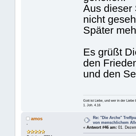
Aus dieser 
nicht geseh
Später meh
Es grüßt Di
den Friede
und den Se
Gott ist Liebe, und wer in der Liebe bl
1. Joh. 4.16
Re: "Die Arche" Treff
amos
von menschlichem Aller
'
«
Antwort #46 am:
01. Dezem