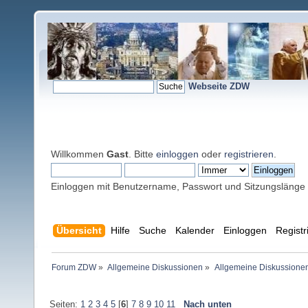
Webseite ZDW
Willkommen
Gast
. Bitte
einloggen
oder
registrieren
.
Einloggen mit Benutzername, Passwort und Sitzungslänge
Übersicht
Hilfe
Suche
Kalender
Einloggen
Registr
Forum ZDW
»
Allgemeine Diskussionen
»
Allgemeine Diskussione
Seiten:
1
2
3
4
5
[
6
]
7
8
9
10
11
Nach unten