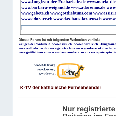
www.Jungfrau-der-Eucharistie.de
www.maria-die
www.barbara-weigand.de
www.adoremus.de
www.
www.gebete.ch
www.gottliebtuns.com
www.assisi.
www.adorare.ch
www.das-haus-lazarus.ch
www.wa
Dieses Forum ist mit folgenden Webseiten verlinkt
Zeugen der Wahrheit
-
www.assisi.ch
-
www.adorare.ch
-
Jungfrau.d
www.wallfahrten.ch
-
www.gebete.ch
-
www.segenskreis.at
-
barbara
www.gottliebtuns.com
-
www.das-haus-lazarus.ch
-
www.pater-pio.de
www3.k-tv.org
www.k-tv.org
www.k-tv.at
K-TV der katholische Fernsehsender
Nur registrier