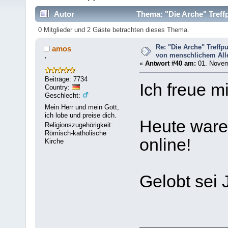
Autor
Thema: "Die Arche" Treff
96037 mal)
0 Mitglieder und 2 Gäste betrachten dieses Thema.
Re: "Die Arche" Treff
amos
von menschlichem Aller
'
«
Antwort #40 am:
01. Novem
Beiträge: 7734
Ich freue m
Country:
Geschlecht:
Mein Herr und mein Gott,
ich lobe und preise dich.
Heute ware
Religionszugehörigkeit:
Römisch-katholische
online!
Kirche
Gelobt sei 