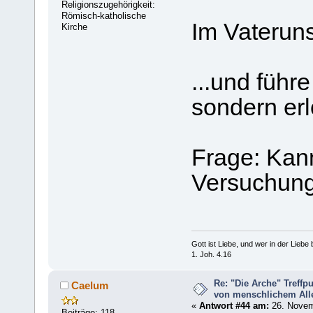
Religionszugehörigkeit:
Römisch-katholische
Im Vateruns
Kirche
...und führ
sondern er
Frage: Kan
Versuchung
Gott ist Liebe, und wer in der Liebe bl
1. Joh. 4.16
Re: "Die Arche" Treff
Caelum
von menschlichem Aller
«
Antwort #44 am:
26. Novem
Beiträge: 118