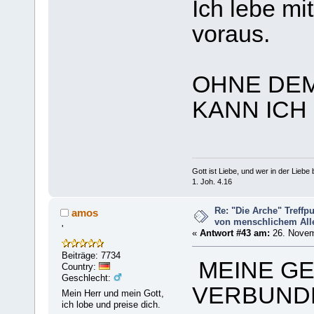
Ich lebe mi
voraus.
OHNE DEM
KANN ICH
Gott ist Liebe, und wer in der Liebe bl
1. Joh. 4.16
Re: "Die Arche" Treff
amos
von menschlichem Aller
'
«
Antwort #43 am:
26. Novem
Beiträge: 7734
MEINE GE
Country:
Geschlecht:
VERBUND
Mein Herr und mein Gott,
ich lobe und preise dich.