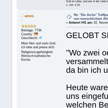
Gott ist Liebe, und wer in der Liebe bl
1. Joh. 4.16
Re: "Die Arche" Treff
amos
von menschlichem Aller
'
«
Antwort #41 am:
02. Novem
Beiträge: 7734
GELOBT S
Country:
Geschlecht:
Mein Herr und mein Gott,
ich lobe und preise dich.
"Wo zwei o
Religionszugehörigkeit:
Römisch-katholische
versammelt
Kirche
da bin ich u
Heute waren
uns eingef
welchen B