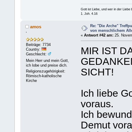
Gott ist Liebe, und wer in der Liebe bl
1. Joh. 4.16
Re: "Die Arche" Treff
amos
von menschlichem Aller
'
«
Antwort #42 am:
25. Novem
Beiträge: 7734
MIR IST D
Country:
Geschlecht:
GEDANKEN
Mein Herr und mein Gott,
ich lobe und preise dich.
SICHT!
Religionszugehörigkeit:
Römisch-katholische
Kirche
Ich liebe G
voraus.
Ich bewunde
Demut vora