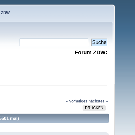
e ZDW
Forum ZDW:
« vorheriges
nächstes »
DRUCKEN
5501 mal)