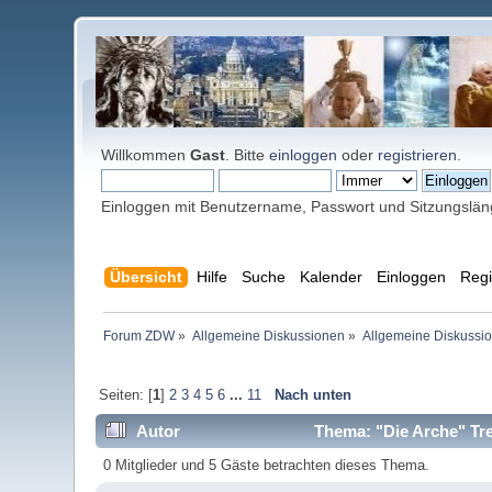
Willkommen
Gast
. Bitte
einloggen
oder
registrieren
.
Einloggen mit Benutzername, Passwort und Sitzungslä
Übersicht
Hilfe
Suche
Kalender
Einloggen
Regi
Forum ZDW
»
Allgemeine Diskussionen
»
Allgemeine Diskussi
Seiten: [
1
]
2
3
4
5
6
...
11
Nach unten
Autor
Thema: "Die Arche" Tre
0 Mitglieder und 5 Gäste betrachten dieses Thema.