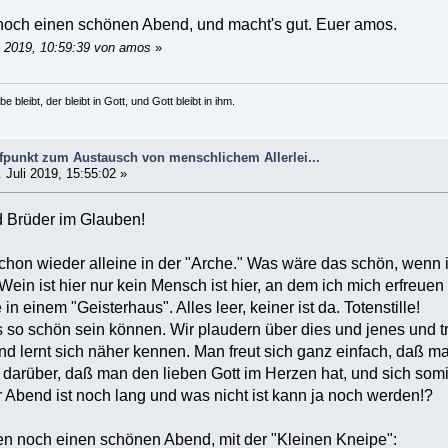
och einen schönen Abend, und macht's gut. Euer amos.
i 2019, 10:59:39 von amos
»
e bleibt, der bleibt in Gott, und Gott bleibt in ihm.
ffpunkt zum Austausch von menschlichem Allerlei...
 Juli 2019, 15:55:02 »
 Brüder im Glauben!
schon wieder alleine in der "Arche." Was wäre das schön, wenn i
d Wein ist hier nur kein Mensch ist hier, an dem ich mich erfreuen
n einem "Geisterhaus". Alles leer, keiner ist da. Totenstille!
s so schön sein können. Wir plaudern über dies und jenes und t
h und lernt sich näher kennen. Man freut sich ganz einfach, daß
h darüber, daß man den lieben Gott im Herzen hat, und sich somi
 Abend ist noch lang und was nicht ist kann ja noch werden!?
en noch einen schönen Abend, mit der "Kleinen Kneipe":