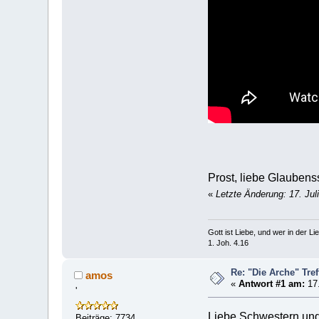
Prost, liebe Glaube
«
Letzte Änderung: 17. Jul
Gott ist Liebe, und wer in der Lieb
1. Joh. 4.16
Re: "Die Arche" Tre
amos
«
Antwort #1 am:
17.
'
Liebe Schwestern undB
Beiträge: 7734