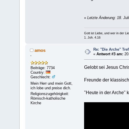
«
Letzte Änderung: 18. Jul
Gott ist Liebe, und wer in der Lieb
1. Joh. 4.16
Re: "Die Arche" Tre
amos
«
Antwort #3 am:
20.
'
Gelobt sei Jesus Chris
Beiträge: 7734
Country:
Geschlecht:
Freunde der klassisc
Mein Herr und mein Gott,
ich lobe und preise dich.
"Heute in der Arche" 
Religionszugehörigkeit:
Römisch-katholische
Kirche