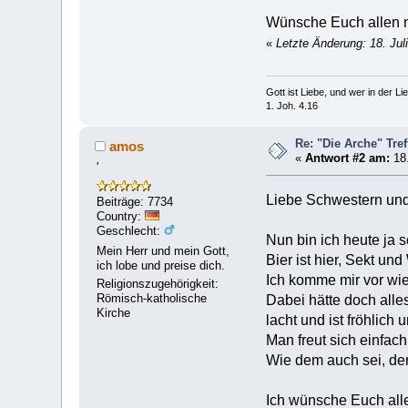
Wünsche Euch allen n
«
Letzte Änderung: 18. Jul
Gott ist Liebe, und wer in der Lieb
1. Joh. 4.16
Re: "Die Arche" Tre
amos
«
Antwort #2 am:
18.
'
Liebe Schwestern und
Beiträge: 7734
Country:
Geschlecht:
Nun bin ich heute ja 
Mein Herr und mein Gott,
Bier ist hier, Sekt un
ich lobe und preise dich.
Ich komme mir vor wie i
Religionszugehörigkeit:
Römisch-katholische
Dabei hätte doch alle
Kirche
lacht und ist fröhlic
Man freut sich einfac
Wie dem auch sei, der
Ich wünsche Euch all