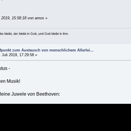
i 2019, 15:58:18 von amos
»
e bleibt, der bleibt in Gott, und Gott bleibt in ihm.
ffpunkt zum Austausch von menschlichem Allerlei...
 Juli 2019, 17:29:58 »
tus -
hen Musik!
kleine Juwele von Beethoven: