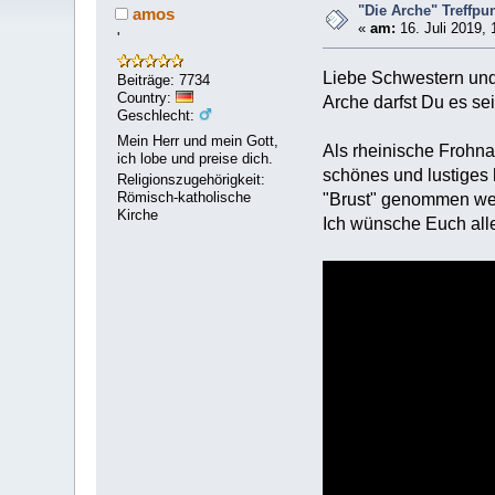
"Die Arche" Treffpu
amos
«
am:
16. Juli 2019, 
'
Liebe Schwestern und
Beiträge: 7734
Country:
Arche darfst Du es sei
Geschlecht:
Mein Herr und mein Gott,
Als rheinische Frohna
ich lobe und preise dich.
schönes und lustiges h
Religionszugehörigkeit:
Römisch-katholische
"Brust" genommen wer
Kirche
Ich wünsche Euch all