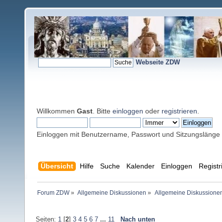
Webseite ZDW
Willkommen
Gast
. Bitte
einloggen
oder
registrieren
.
Einloggen mit Benutzername, Passwort und Sitzungslänge
Übersicht
Hilfe
Suche
Kalender
Einloggen
Registr
Forum ZDW
»
Allgemeine Diskussionen
»
Allgemeine Diskussione
Seiten:
1
[
2
]
3
4
5
6
7
...
11
Nach unten