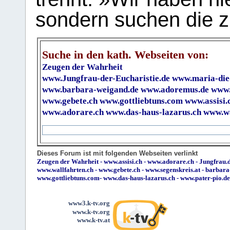
sondern suchen die z
Suche in den kath. Webseiten von:
Zeugen der Wahrheit
www.Jungfrau-der-Eucharistie.de
www.maria-die
www.barbara-weigand.de
www.adoremus.de
www.
www.gebete.ch
www.gottliebtuns.com
www.assisi.
www.adorare.ch
www.das-haus-lazarus.ch
www.wa
Dieses Forum ist mit folgenden Webseiten verlinkt
Zeugen der Wahrheit
-
www.assisi.ch
-
www.adorare.ch
-
Jungfrau.d
www.wallfahrten.ch
-
www.gebete.ch
-
www.segenskreis.at
-
barbara
www.gottliebtuns.com
-
www.das-haus-lazarus.ch
-
www.pater-pio.de
www3.k-tv.org
www.k-tv.org
www.k-tv.at