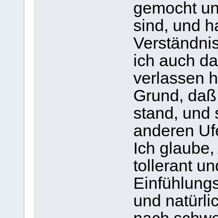
gemocht un
sind, und 
Verständni
ich auch d
verlassen h
Grund, daß
stand, und
anderen Ufe
Ich glaube,
tollerant u
Einfühlung
und natürli