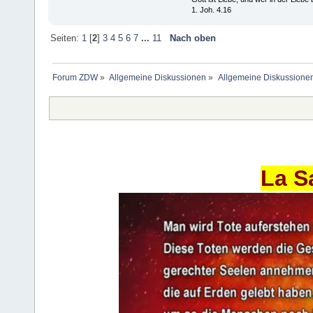
1. Joh. 4.16
Seiten:
1
[
2
]
3
4
5
6
7
...
11
Nach oben
Forum ZDW
»
Allgemeine Diskussionen
»
Allgemeine Diskussione
La S