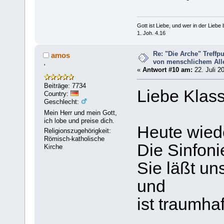
Gott ist Liebe, und wer in der Liebe bl
1. Joh. 4.16
Re: "Die Arche" Treff
amos
von menschlichem Aller
'
«
Antwort #10 am:
22. Juli 2
Beiträge: 7734
Liebe Klass
Country:
Geschlecht:
Mein Herr und mein Gott,
ich lobe und preise dich.
Heute wied
Religionszugehörigkeit:
Römisch-katholische
Die Sinfoni
Kirche
Sie läßt un
und
ist traumha