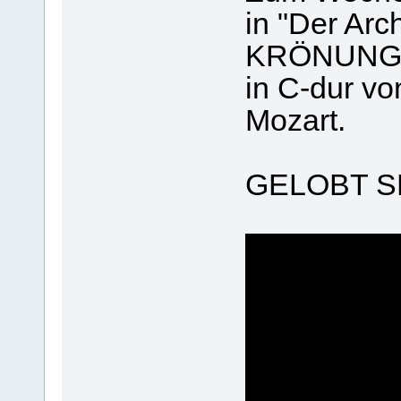
in "Der Arc
KRÖNUNG
in C-dur v
Mozart.
GELOBT S