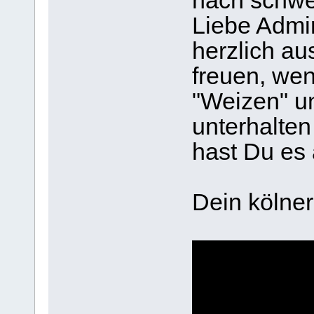
nach schwei
Liebe Admi
herzlich a
freuen, wen
"Weizen" un
unterhalten
hast Du es 
Dein kölne