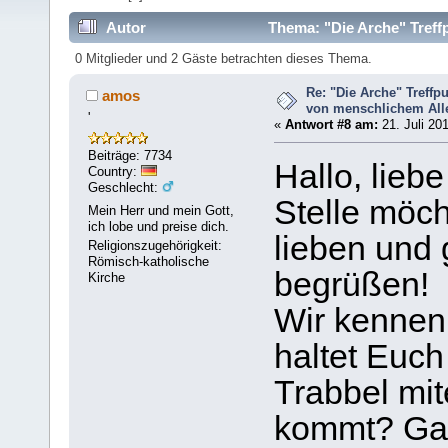
Autor
Thema: "Die Arche" Treff
95641 mal)
0 Mitglieder und 2 Gäste betrachten dieses Thema.
Re: "Die Arche" Treff
amos
von menschlichem Aller
'
«
Antwort #8 am:
21. Juli 20
Beiträge: 7734
Hallo, lieb
Country:
Geschlecht:
Stelle möc
Mein Herr und mein Gott,
ich lobe und preise dich.
lieben und
Religionszugehörigkeit:
Römisch-katholische
begrüßen!
Kirche
Wir kennen
haltet Euch
Trabbel mi
kommt? Gan