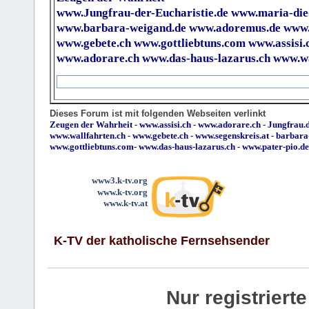
www.Jungfrau-der-Eucharistie.de
www.maria-die
www.barbara-weigand.de
www.adoremus.de
www.
www.gebete.ch
www.gottliebtuns.com
www.assisi.
www.adorare.ch
www.das-haus-lazarus.ch
www.wa
Dieses Forum ist mit folgenden Webseiten verlinkt
Zeugen der Wahrheit
-
www.assisi.ch
-
www.adorare.ch
-
Jungfrau.d
www.wallfahrten.ch
-
www.gebete.ch
-
www.segenskreis.at
-
barbara
www.gottliebtuns.com
-
www.das-haus-lazarus.ch
-
www.pater-pio.de
www3.k-tv.org
www.k-tv.org
www.k-tv.at
K-TV der katholische Fernsehsender
Nur registrier