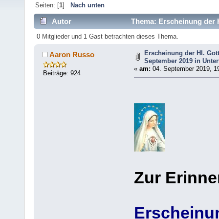
Seiten: [
1
]
Nach unten
Autor
Thema: Erscheinung der H
(Gelesen 21319 mal)
0 Mitglieder und 1 Gast betrachten dieses Thema.
Erscheinung der Hl. Got
Aaron Russo
September 2019 in Unter
«
am:
04. September 2019, 19
Beiträge: 924
Zur Erinne
Erscheinun