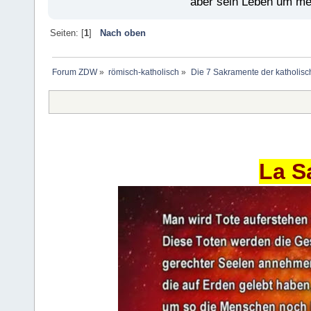
aber sein Leben um mein
Seiten: [
1
]
Nach oben
Forum ZDW
»
römisch-katholisch
»
Die 7 Sakramente der katholisc
La S