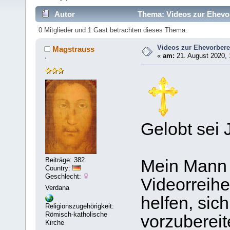
Autor
Thema: Videos zur Ehevor
0 Mitglieder und 1 Gast betrachten dieses Thema.
Videos zur Ehevorbere
Magstrauss
«
am:
21. August 2020, 
'
Gelobt sei 
Beiträge: 382
Mein Mann 
Country:
Geschlecht:
Videorreih
Verdana
helfen, sic
Religionszugehörigkeit:
Römisch-katholische
vorzubereit
Kirche