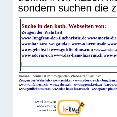
sondern suchen die z
Suche in den kath. Webseiten von:
Zeugen der Wahrheit
www.Jungfrau-der-Eucharistie.de
www.maria-die
www.barbara-weigand.de
www.adoremus.de
www.
www.gebete.ch
www.gottliebtuns.com
www.assisi.
www.adorare.ch
www.das-haus-lazarus.ch
www.wa
Dieses Forum ist mit folgenden Webseiten verlinkt
Zeugen der Wahrheit
-
www.assisi.ch
-
www.adorare.ch
-
Jungfrau.d
www.wallfahrten.ch
-
www.gebete.ch
-
www.segenskreis.at
-
barbara
www.gottliebtuns.com
-
www.das-haus-lazarus.ch
-
www.pater-pio.de
www3.k-tv.org
www.k-tv.org
www.k-tv.at