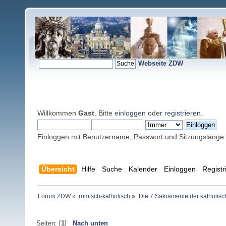
Webseite ZDW
Willkommen
Gast
. Bitte
einloggen
oder
registrieren
.
Einloggen mit Benutzername, Passwort und Sitzungslänge
Übersicht
Hilfe
Suche
Kalender
Einloggen
Registr
Forum ZDW
»
römisch-katholisch
»
Die 7 Sakramente der katholisc
Seiten: [
1
]
Nach unten