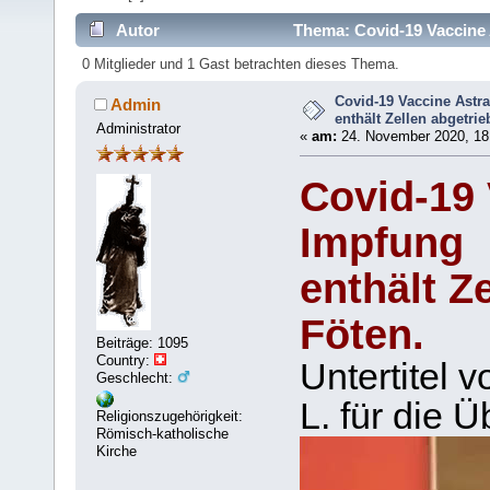
Autor
Thema: Covid-19 Vaccine A
(Gelesen 6642 mal)
0 Mitglieder und 1 Gast betrachten dieses Thema.
Covid-19 Vaccine Astr
Admin
enthält Zellen abgetri
Administrator
«
am:
24. November 2020, 18
Covid-19
Impfung
enthält Z
Föten.
Beiträge: 1095
Country:
Untertitel 
Geschlecht:
L. für die 
Religionszugehörigkeit:
Römisch-katholische
Kirche