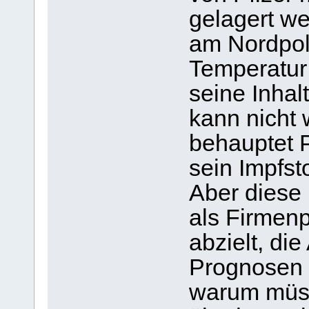
gelagert wer
am Nordpol.
Temperatur 
seine Inhal
kann nicht 
behauptet 
sein Impfst
Aber diese
als Firmen
abzielt, di
Prognosen i
warum müss