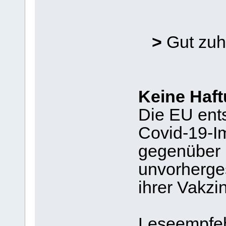
>
Gut zuh
Keine Haft
Die EU ents
Covid-19-Im
gegenüber P
unvorherg
ihrer Vakzi
Leseempfeh