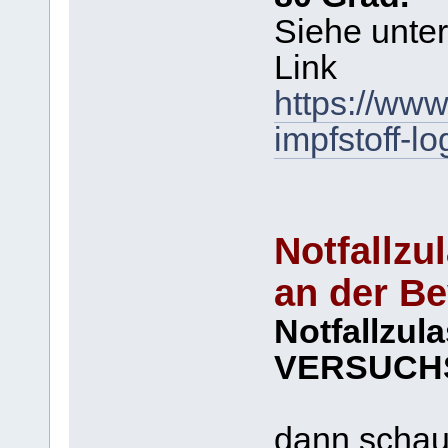
Siehe unter
Link
https://www
impfstoff-lo
Notfallzu
an der B
Notfallzul
VERSUCH
Es wir
dann schau