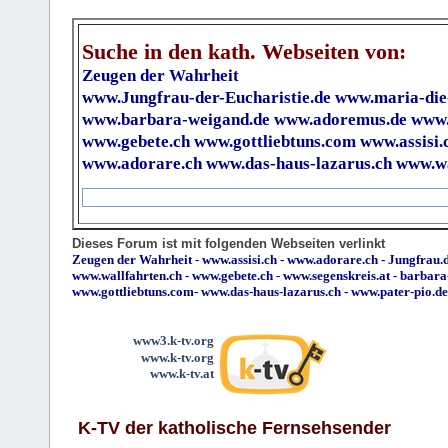
Suche in den kath. Webseiten von:
Zeugen der Wahrheit
www.Jungfrau-der-Eucharistie.de
www.maria-die
www.barbara-weigand.de
www.adoremus.de
www.
www.gebete.ch
www.gottliebtuns.com
www.assisi.
www.adorare.ch
www.das-haus-lazarus.ch
www.wa
Dieses Forum ist mit folgenden Webseiten verlinkt
Zeugen der Wahrheit
-
www.assisi.ch
-
www.adorare.ch
-
Jungfrau.d
www.wallfahrten.ch
-
www.gebete.ch
-
www.segenskreis.at
-
barbara
www.gottliebtuns.com
-
www.das-haus-lazarus.ch
-
www.pater-pio.de
www3.k-tv.org
www.k-tv.org
www.k-tv.at
K-TV der katholische Fernsehsender