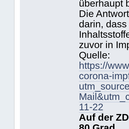
überhaupt 
Die Antwort,
darin, dass 
Inhaltsstoff
zuvor in Im
Quelle:
https://ww
corona-impf
utm_sourc
Mail&utm_c
11-22
Auf der ZD
80 Grad.