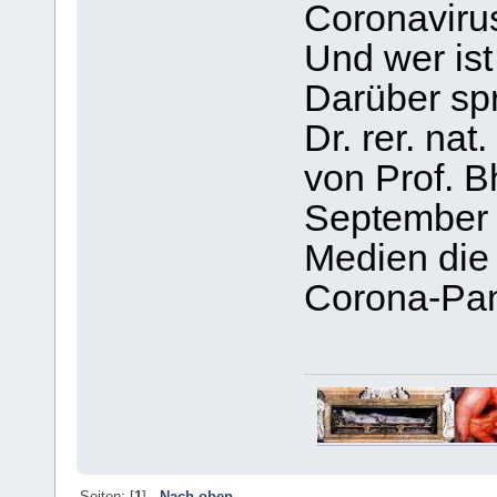
Coronaviru
Und wer ist
Darüber spr
Dr. rer. na
von Prof. B
September 2
Medien die 
Corona-Pan
Seiten: [
1
]
Nach oben