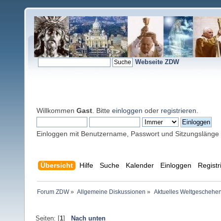
Webseite ZDW
Willkommen
Gast
. Bitte
einloggen
oder
registrieren
.
Einloggen mit Benutzername, Passwort und Sitzungslänge
Übersicht
Hilfe
Suche
Kalender
Einloggen
Registr
Forum ZDW
»
Allgemeine Diskussionen
»
Aktuelles Weltgeschehe
Seiten: [
1
]
Nach unten