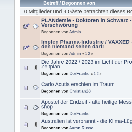
Betreff
/
Begonnen von
0 Mitglieder und 9 Gäste betrachten dieses B
PLANdemie - Doktoren in Schwarz - 
Verschwörung
Begonnen von
Admin
Impfen Pharma-Industrie / VAXXED –
den niemand sehen darf!
Begonnen von
Admin
«
1
2
»
Die Jahre 2022 / 2023 im Licht der Pro
Zeitplan
Begonnen von
DerFranke
«
1
2
»
Carlo Acutis erschien im Traum
Begonnen von
Christian28
Apostel der Endzeit - alte heilige Mess
shop
Begonnen von
DerFranke
Australien ist verbrannt - die Klima-Lü
Begonnen von
Aaron Russo