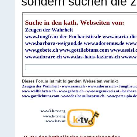
sondern suchen die z
Suche in den kath. Webseiten von:
Zeugen der Wahrheit
www.Jungfrau-der-Eucharistie.de
www.maria-die
www.barbara-weigand.de
www.adoremus.de
www.
www.gebete.ch
www.gottliebtuns.com
www.assisi.
www.adorare.ch
www.das-haus-lazarus.ch
www.wa
Dieses Forum ist mit folgenden Webseiten verlinkt
Zeugen der Wahrheit
-
www.assisi.ch
-
www.adorare.ch
-
Jungfrau.d
www.wallfahrten.ch
-
www.gebete.ch
-
www.segenskreis.at
-
barbara
www.gottliebtuns.com
-
www.das-haus-lazarus.ch
-
www.pater-pio.de
www3.k-tv.org
www.k-tv.org
www.k-tv.at