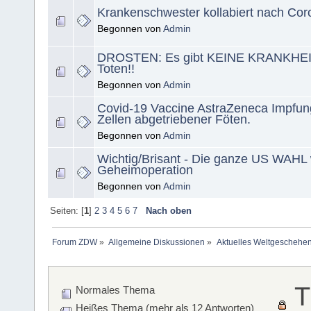
Krankenschwester kollabiert nach Co
Begonnen von
Admin
DROSTEN: Es gibt KEINE KRANKHEIT
Toten!!
Begonnen von
Admin
Covid-19 Vaccine AstraZeneca Impfung
Zellen abgetriebener Föten.
Begonnen von
Admin
Wichtig/Brisant - Die ganze US WAHL 
Geheimoperation
Begonnen von
Admin
Seiten: [
1
]
2
3
4
5
6
7
Nach oben
Forum ZDW
»
Allgemeine Diskussionen
»
Aktuelles Weltgeschehe
T
Normales Thema
Heißes Thema (mehr als 12 Antworten)