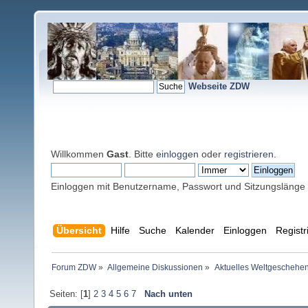
Webseite ZDW
Willkommen
Gast
. Bitte
einloggen
oder
registrieren
.
Einloggen mit Benutzername, Passwort und Sitzungslänge
Übersicht
Hilfe
Suche
Kalender
Einloggen
Registr
Forum ZDW
»
Allgemeine Diskussionen
»
Aktuelles Weltgeschehe
Seiten: [
1
]
2
3
4
5
6
7
Nach unten