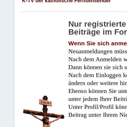
K-TV der katholische Fernsehsender
Nur registrier
Beiträge im Fo
Wenn Sie sich anme
Neuanmeldungen müsse
Nach dem Anmelden wir
Dann können sie sich 
Nach dem Einloggen kö
ändern oder weitere hi
Ebenso können Sie unte
unter jedem Ihrer Beitr
Unter Profil/Profil kön
Beitrag unter Ihrem Ni