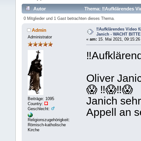
Autor
Thema: ‼️Aufklärendes Vid
6894 mal)
0 Mitglieder und 1 Gast betrachten dieses Thema.
‼️Aufklärendes Video fü
Admin
Janich - WACHT BITT
Administrator
«
am:
15. Mai 2021, 09:15:26
‼️Aufklären
Oliver Jani
😱 ‼️😱‼️😱
Janich sehr
Beiträge: 1095
Country:
Geschlecht:
Appell an s
Religionszugehörigkeit:
Römisch-katholische
Kirche