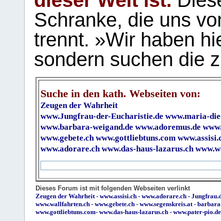
dieser Welt ist.
Diese
Schranke, die uns vo
trennt. »Wir haben hi
sondern suchen die z
Suche in den kath. Webseiten von:
Zeugen der Wahrheit
www.Jungfrau-der-Eucharistie.de
www.maria-die
www.barbara-weigand.de
www.adoremus.de
www.
www.gebete.ch
www.gottliebtuns.com
www.assisi.
www.adorare.ch
www.das-haus-lazarus.ch
www.wa
Dieses Forum ist mit folgenden Webseiten verlinkt
Zeugen der Wahrheit
-
www.assisi.ch
-
www.adorare.ch
-
Jungfrau.d
www.wallfahrten.ch
-
www.gebete.ch
-
www.segenskreis.at
-
barbara
www.gottliebtuns.com
-
www.das-haus-lazarus.ch
-
www.pater-pio.de