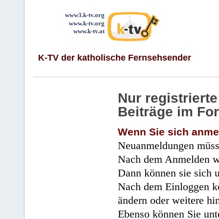
www3.k-tv.org
www.k-tv.org
www.k-tv.at
K-TV der katholische Fernsehsender
Nur registrier
Beiträge im Fo
Wenn Sie sich anme
Neuanmeldungen müsse
Nach dem Anmelden wir
Dann können sie sich 
Nach dem Einloggen kö
ändern oder weitere hi
Ebenso können Sie unte