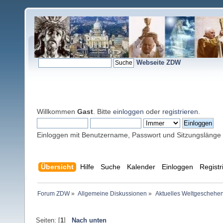
Webseite ZDW
Willkommen
Gast
. Bitte
einloggen
oder
registrieren
.
Einloggen mit Benutzername, Passwort und Sitzungslänge
Übersicht
Hilfe
Suche
Kalender
Einloggen
Registr
Forum ZDW
»
Allgemeine Diskussionen
»
Aktuelles Weltgeschehe
Seiten: [
1
]
Nach unten