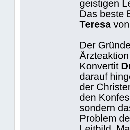
geistigen L
Das beste B
Teresa
von 
Der Gründe
Ärzteaktion
Konvertit
Dr
darauf hing
der Christe
den Konfes
sondern das
Problem de
Leitbild, Ma