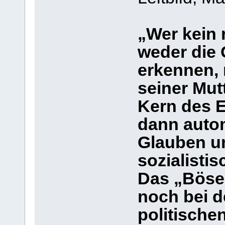
„Wer kein 
weder die 
erkennen,
seiner Mut
Kern des E
dann autom
Glauben um
sozialisti
Das „Böse“
noch bei d
politische