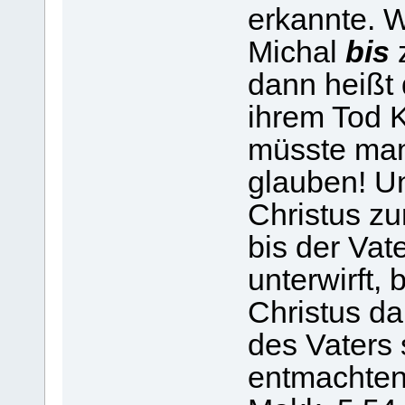
erkannte. 
Michal
bis
z
dann heißt 
ihrem Tod 
müsste man
glauben! U
Christus zu
bis der Vat
unterwirft,
Christus d
des Vaters 
entmachten