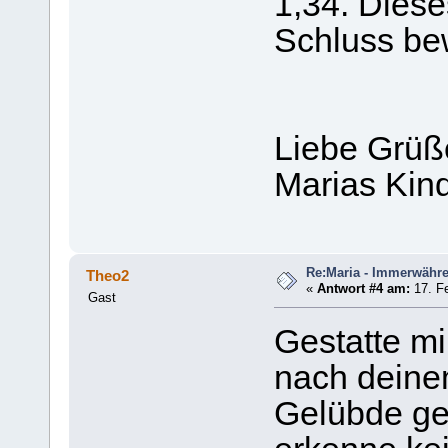
1,34. Diese
Schluss be
Liebe Grüß
Marias Kin
Re:Maria - Immerwähr
Theo2
«
Antwort #4 am:
17. Fe
Gast
Gestatte mi
nach deinem
Gelübde gem