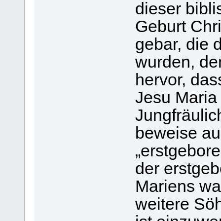
dieser bibl
Geburt Chri
gebar, die 
wurden, de
hervor, das
Jesu Maria 
Jungfräulic
beweise au
„erstgebor
der erstgeb
Mariens war
weitere Sö