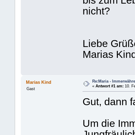
bis zum Le
nicht?
Liebe Grüß
Marias Kin
Re:Maria - Immerwähr
Marias Kind
«
Antwort #1 am:
10. Fe
Gast
Gut, dann f
Um die Im
Jungfräulic