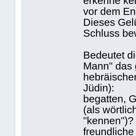
erkenne ke
vor dem Eng
Dieses Gel
Schluss be
Bedeutet di
Mann" das g
hebräischen
Jüdin):
begatten, 
(als wörtlic
"kennen")?
freundlich