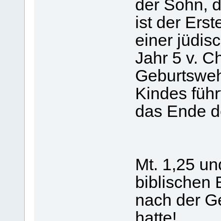
der Sohn, d
ist der Ers
einer jüdis
Jahr 5 v. C
Geburtsweh
Kindes führ
das Ende d
Mt. 1,25 un
biblischen 
nach der Ge
hatte!