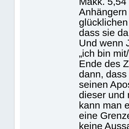
Makk. 5,54 
Anhängern 
glücklichen
dass sie 
Und wenn J
„ich bin mi
Ende des Ze
dann, dass 
seinen Apo
dieser und 
kann man er
eine Grenze
keine Aussa