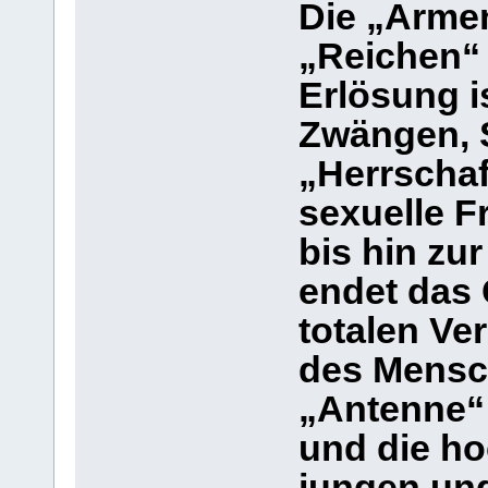
Die „Armen
„Reichen“ 
Erlösung i
Zwängen, 
„Herrschaf
sexuelle 
bis hin zu
endet das 
totalen V
des Mensch
„Antenne“ 
und die h
jungen und