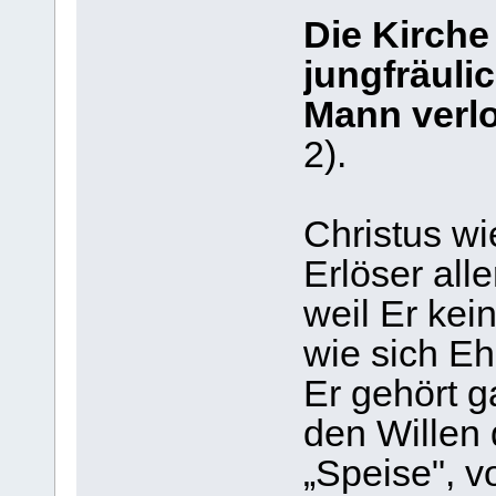
Die Kirche
jungfräulic
Mann verlo
2).
Christus w
Erlöser all
weil Er ke
wie sich Eh
Er gehört g
den Willen d
„Speise", vo