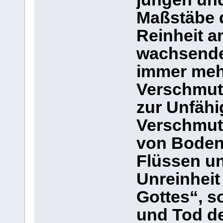
Maßstäbe d
Reinheit a
wachsende
immer meh
Verschmutz
zur Unfähig
Verschmut
von Boden,
Flüssen u
Unreinheit
Gottes“, 
und Tod d