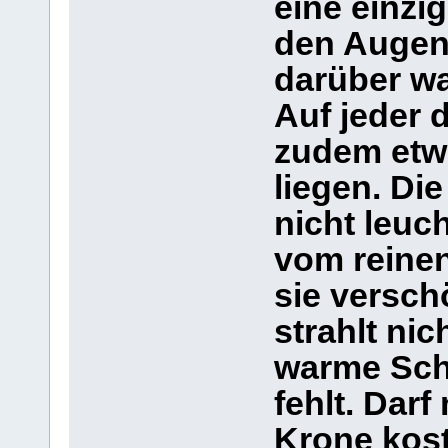
eine einzi
den Augen 
darüber wa
Auf jeder 
zudem etw
liegen. Di
nicht leuc
vom reinen
sie versch
strahlt nic
warme Schi
fehlt. Dar
Krone kost