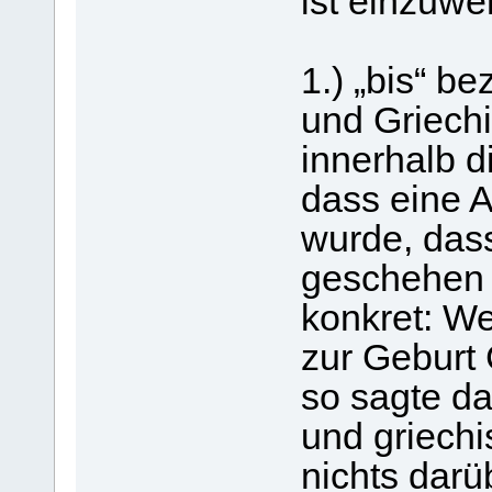
ist einzuw
1.) „bis“ b
und Griech
innerhalb d
dass eine A
wurde, das
geschehen 
konkret: We
zur Geburt 
so sagte d
und griech
nichts darü