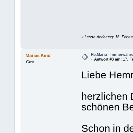
«
Letzte Änderung: 16. Febru
Re:Maria - Immerwähr
Marias Kind
«
Antwort #3 am:
17. Fe
Gast
Liebe Hem
herzlichen 
schönen Be
Schon in de