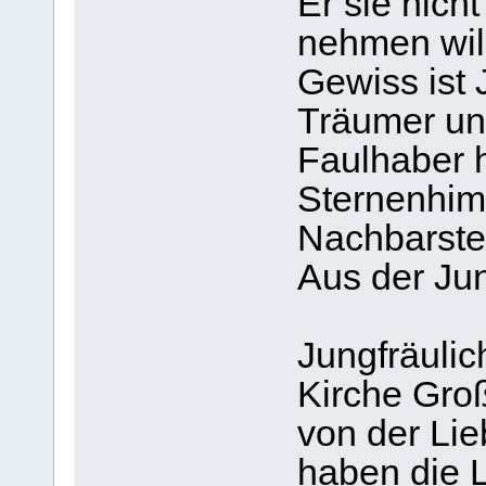
Er sie nicht
nehmen will
Gewiss ist J
Träumer un
Faulhaber 
Sternenhim
Nachbarste
Aus der Jun
Jungfräuli
Kirche Groß
von der Lie
haben die L