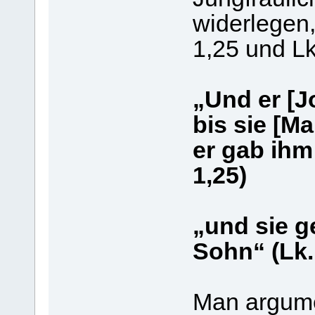
widerlegen,
1,25 und Lk
„Und er [Jo
bis sie [M
er gab ihm
1,25)
„und sie g
Sohn“ (Lk.
Man argume