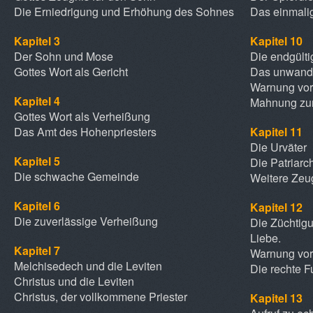
Die Erniedrigung und Erhöhung des Sohnes
Das einmalig
Kapitel 3
Kapitel 10
Der Sohn und Mose
Die endgülti
Gottes Wort als Gericht
Das unwande
Warnung vor
Kapitel 4
Mahnung zu
Gottes Wort als Verheißung
Das Amt des Hohenpriesters
Kapitel 11
Die Urväter
Kapitel 5
Die Patriarc
Die schwache Gemeinde
Weitere Zeu
Kapitel 6
Kapitel 12
Die zuverlässige Verheißung
Die Züchtigu
Liebe.
Kapitel 7
Warnung vor 
Melchisedech und die Leviten
Die rechte Fu
Christus und die Leviten
Christus, der vollkommene Priester
Kapitel 13