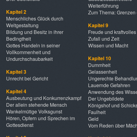
Weiterführung
Kapitel 2
Zum Thema: Grenzen d
Menschliches Glück durch
Weltgestaltung
Kapitel 9
Bildung und Besitz in ihrer
Freude und kraftvolle
Bedingtheit
Zufall und Zeit
Gottes Handeln in seiner
Wissen und Macht
Vollkommenheit und
Kapitel 10
Undurchschaubarkeit
Dummheit
Kapitel 3
Gelassenheit
Unrecht bei Gericht
Ungerechte Behandlun
Lauernde Gefahren
Kapitel 4
Anwendung des Wiss
Ausbeutung und Konkurrenzkampf
Der Ungebildete
Der allein stehende Mensch
Königshof und Schicks
Wankelmütige Volksgunst
Faulheit
Hören, Opfern und Sprechen im
Geld
Gottesdienst
Vom Reden über Mäch