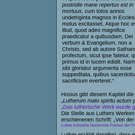
postridie mane repertus est in 
mortuus,
cum totos annos
undetriginta magnos in Eccles
motus excitasset. Atque hoc e
illud, quod adeo magnifice
praedicatur a quibusdam, Dei
verbum & Evangelium, non a
Christo, sed ab autore Sathan
profectum, sicut ipse fatetur, q
primus id in lucem edidit. Na
sibi gloriatur argumenta esse
suppeditata, quibus sacerdot
sacrificium everteret.“
Hosius gibt diesem Kapitel die 
„
Lutherum malo spiritu actum p
„
Das lutherische Werk wurde g
Die Stelle aus Luthers Werken, 
erschienenen Schrift: „Von de
Luther kritisierte bestimmte Formen der 
Luther erzählt daselbst, dass 