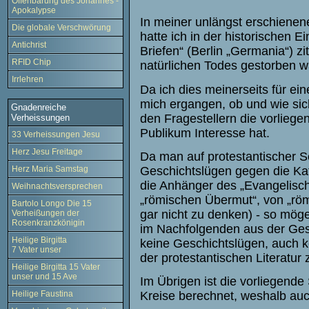
Offenbarung des Johannes -
Apokalypse
In meiner unlängst erschiene
Die globale Verschwörung
hatte ich in der historischen 
Antichrist
Briefen“ (Berlin „Germania“) zi
RFID Chip
natürlichen Todes gestorben w
Irrlehren
Da ich dies meinerseits für e
mich ergangen, ob und wie sic
Gnadenreiche
den Fragestellern die vorliege
Verheissungen
Publikum Interesse hat.
33 Verheissungen Jesu
Herz Jesu Freitage
Da man auf protestantischer S
Geschichtslügen gegen die Kat
Herz Maria Samstag
die Anhänger des „Evangelisc
Weihnachtsversprechen
„römischen Übermut“, von „rö
Bartolo Longo Die 15
gar nicht zu denken) - so mög
Verheißungen der
Rosenkranzkönigin
im Nachfolgenden aus der Gesc
Heilige Birgitta
keine Geschichtslügen, auch k
7 Vater unser
der protestantischen Literatur
Heilige Birgitta 15 Vater
unser und 15 Ave
Im Übrigen ist die vorliegende 
Heilige Faustina
Kreise berechnet, weshalb auc