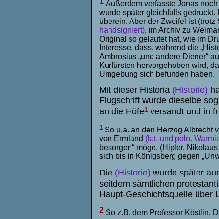
1
Außerdem verfasste Jonas noch e
wurde später gleichfalls gedruckt.
überein. Aber der Zweifel ist (tro
handsigniert)
, im Archiv zu Weimar 
Original so gelautet hat, wie im D
Interesse, dass, während die „Hist
Ambrosius „und andere Diener“ au
Kurfürsten hervorgehoben wird, da
Umgebung sich befunden haben.
Mit dieser Historia
(Historie)
ha
Flugschrift wurde dieselbe sogl
1
an die Höfe
versandt und in f
1
So u.a. an den Herzog Albrecht 
von Ermland
(lat. und poln. Warmi
besorgen“ möge. (Hipler, Nikolaus
sich bis in Königsberg gegen „Unwa
Die
(Historie)
wurde später auc
seitdem sämtlichen protestant
Haupt-Geschichtsquelle über L
2
So z.B. dem Professor Köstlin. 