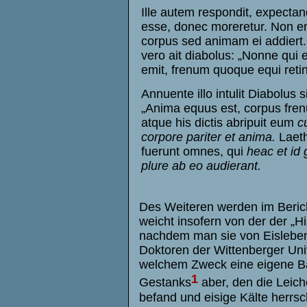
Ille autem respondit, expecta
esse, donec moreretur. Non e
corpus sed animam ei addiert.
vero ait diabolus: „Nonne qui
emit, frenum quoque equi reti
Annuente illo intulit Diabolus s
„Anima equus est, corpus fre
atque his dictis abripuit eum
c
corpore pariter et anima.
Laeth
fuerunt omnes, qui
heac et id
plure ab eo audierant.
Des Weiteren werden im Bericht
weicht insofern von der der „Hi
nachdem man sie von Eisleben
Doktoren der Wittenberger Univ
welchem Zweck eine eigene Bah
1
Gestanks
aber, den die Leich
befand und eisige Kälte herrs