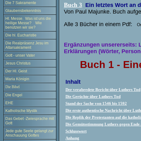
Die 7 Sakramente
Buch 3
Ein letztes Wort an d
Von Paul Majunke. Buch aufg
Glaubensbekenntnis
Hl. Messe. Was ist uns die
heilige Messe? Wie
Alle 3 Bücher in einem Pdf:
Or
benützen wir sie?
Die hl. Eucharistie
Die Realpräsenz Jesu im
Ergänzungen unsererseits: 
Altarsakrament
Erklärungen (Wörter, Persone
Gott - unser Vater
Buch 1 -
Ein
Jesus Christus
Der Hl. Geist
Maria Königin
Inhalt
Die Bibel
Der verabredete Bericht über Luthers Tod
Die Engel
Die Gerüchte über Luthers Tod
EHE
Stand der Sache von 1546 bis 1592
Die erste authentische Nachricht über Lut
Katholische Mystik
Die Replik der Protestanten auf die kathol
Das Gebet -Zwiesprache mit
Gott
Die Gemütsstimmung Luthers gegen Ende 
Schlusswort
Jede gute Seele gelangt zur
Anschauung Gottes
Anhang