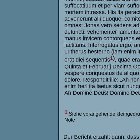
suffocatiuum et per viam suffo
mortem intrasse. His ita peract
advenerunt alii quoque, comit
omnes; Jonas vero sedens ad
defuncti, vehementer lamentab
manus invicem contorquens e
jactitans. Interrogatus ergo, a
Lutherus hesterno (iam enim i
1
)
erat diei sequentis
, quae era
Quinta et Februarij Decima Oc
vespere conquestus de aliquo 
dolore. Respondit ille: „Ah non,
enim heri ita laetus sicut nunq
Ah Domine Deus! Domine Deu
1
Siehe vorangehende kleingedru
Note
Der Bericht erzählt dann, das