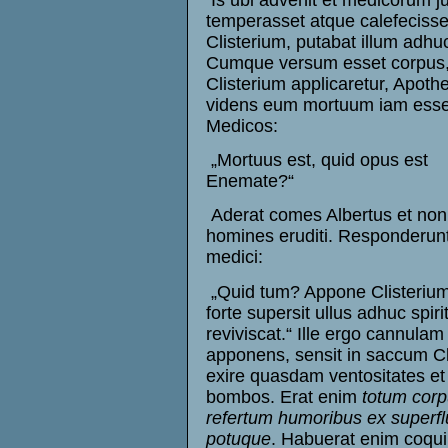
temperasset atque calefecisse
Clisterium, putabat illum adhuc
Cumque versum esset corpus, 
Clisterium applicaretur, Apoth
videns eum mortuum iam esse,
Medicos:
„Mortuus est, quid opus est
Enemate?“
Aderat comes Albertus et nonn
homines eruditi. Responderun
medici:
„Quid tum? Appone Clisterium
forte supersit ullus adhuc spiri
reviviscat.“ Ille ergo cannulam
apponens, sensit in saccum Cli
exire quasdam ventositates et
bombos. Erat enim
totum corp
refertum humoribus ex superfl
potuque
. Habuerat enim coqu