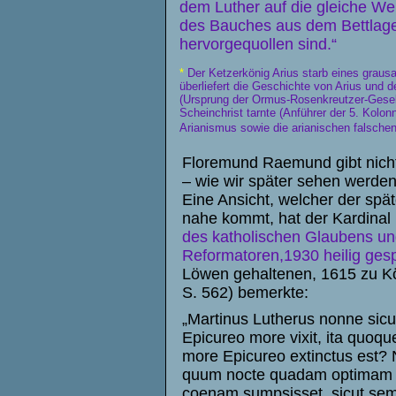
dem Luther auf die gleiche Wei
des Bauches aus dem Bettlage
hervorgequollen sind.“
*
Der Ketzerkönig Arius starb eines grausa
überliefert die Geschichte von Arius und
(Ursprung der Ormus-Rosenkreutzer-Gesells
Scheinchrist tarnte (Anführer der 5. Kolo
Arianismus sowie die arianischen falschen
Floremund Raemund gibt nicht 
– wie wir später sehen werde
Eine Ansicht, welcher der spät
nahe kommt, hat der Kardinal
des katholischen Glaubens und
Reformatoren,1930 heilig ges
Löwen gehaltenen, 1615 zu Köl
S. 562) bemerkte:
„Martinus Lutherus nonne sicu
Epicureo more vixit, ita quoqu
more Epicureo extinctus est?
quum nocte quadam optimam
coenam sumpsisset, sicut se