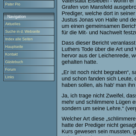
Vaterstadt Eisleben - wohin er
Pater Pio
Grafen von Mansfeld ausgebroc
Prediger, welche dort in sein
Navigation
Justus Jonas von Halle und d
Aktuelles
um einen gemeinsamen Bericht 
für die Mit- und Nachwelt festz
Suche in d. Webseite
Index alle Seiten
Dass dieser Bericht veranlass
Hauptseite
Luthers Tode über die Art und 
Kontakt
hervor aus der Leichenrede, 
gehalten hatte.
Gästebuch
Forum
„Er ist noch nicht begraben“, 
Links
und schon fanden sich Leute, 
haben sollen, als hab' man ihn
Ja, ich trage nicht Zweifel, da
mehr und schlimmere Lügen erd
sondern um seine Lehre.“ (ver
Welcher Art diese „schlimmer
hatte der Prediger nicht gesag
Kurs gewesen sein mussten, g