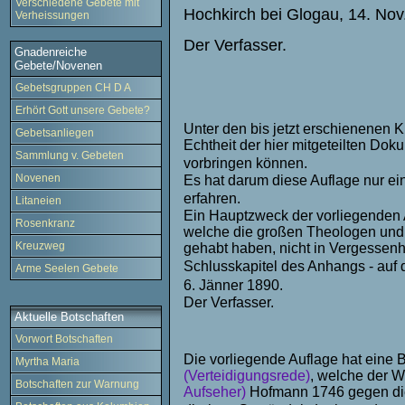
Verschiedene Gebete mit
Hochkirch bei Glogau, 14. Nov
Verheissungen
Der Verfasser.
Gnadenreiche
Gebete/Novenen
Gebetsgruppen CH D A
Erhört Gott unsere Gebete?
Unter den bis jetzt erschienenen K
Gebetsanliegen
Echtheit der hier mitgeteilten D
Sammlung v. Gebeten
vorbringen können.
Novenen
Es hat darum diese Auflage nur e
erfahren.
Litaneien
Ein Hauptzweck der vorliegenden Ar
Rosenkranz
welche die großen Theologen und 
Kreuzweg
gehabt haben, nicht in Vergessenhe
Schlusskapitel des Anhangs - auf 
Arme Seelen Gebete
6. Jänner 1890.
Der Verfasser.
Aktuelle Botschaften
Vorwort Botschaften
Die vorliegende Auflage hat eine 
Myrtha Maria
(
Verteidigungsrede)
, welche der W
Botschaften zur Warnung
Aufseher)
Hofmann 1746 gegen die 