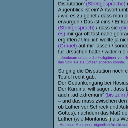
Disputation'
(Streitgespräche)
n
Augenblick ist ein' Antwort u
/ wie es zu gehet / dass man d
erwürgen / Das ist eins / Er 
(Streitgespräch)
/ dass sie
(di
es)
mir gar oft fast nahe gebra
ergriffen / Und ich wollte ja n
(Gräuel)
auf mir lassen / sond
für Ursachen hätte / wider m
*
Jerobeam erbaute die Heiligtümer von Bet
das Volk sie als Götzen anbeten konnte.
So ging die Disputation noch e
Teufel recht gab.
Der Gedankengang bei Hosius 
Der Kardinal will sagen, dass 
auch „ad extremum“
(bis zum 
– und das muss zwischen den Z
ob Luther vor Schreck und Auf
Gottes), nachdem das Maß der 
Luther (wie Montanus
*
) als We
*
Arnoldus
Montanus
, eigentlich Arnold v