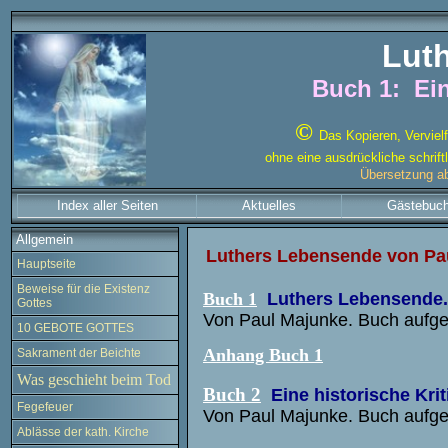
Lut
Buch 1:
Ei
©
Das Kopieren, Vervielf
ohne eine ausdrückliche schrif
Übersetzung ab
Index aller Seiten
Aktuelles
Gästebuc
Allgemein
Luthers Lebensende von Pa
Hauptseite
Beweise für die Existenz
Buch 1
Luthers Lebensende.
Gottes
Von Paul Majunke. Buch au
10 GEBOTE GOTTES
Anhang Buch 1
Sakrament der Beichte
Was geschieht beim Tod
Buch 2
Eine historische Kri
Fegefeuer
Von Paul Majunke. Buch aufg
Ablässe der kath. Kirche