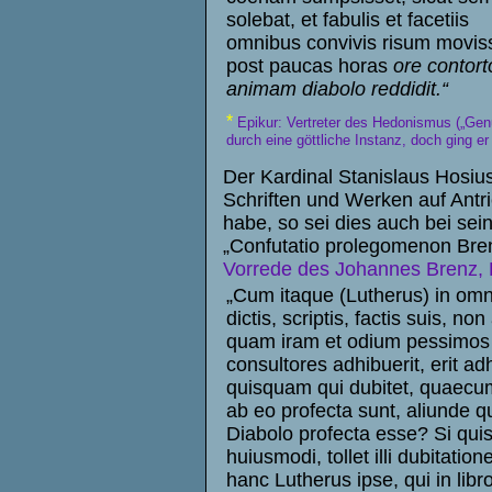
solebat, et fabulis et facetiis
omnibus convivis risum moviss
post paucas horas
ore contort
animam diabolo reddidit.“
*
Epikur: Vertreter des Hedonismus („Gen
durch eine göttliche Instanz, doch ging er
Der Kardinal Stanislaus Hosius
Schriften und Werken auf Antr
habe, so sei dies auch bei se
„Confutatio prolegomenon Bren
Vorrede des Johannes Brenz, 
„Cum itaque (Lutherus) in om
dictis, scriptis, factis suis, non
quam iram et odium pessimos
consultores adhibuerit, erit ad
quisquam qui dubitet, quaec
ab eo profecta sunt, aliunde 
Diabolo profecta esse? Si quis
huiusmodi, tollet illi dubitatio
hanc Lutherus ipse, qui in libr