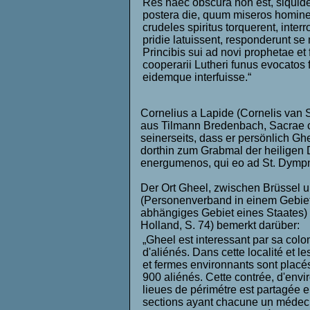
Res haec obscura non est, siqui
postera die, quum miseros homine
crudeles spiritus torquerent, interr
pridie latuissent, responderunt s
Princibis sui ad novi prophetae et f
cooperarii Lutheri funus evocatos 
eidemque interfuisse.“
Cornelius a Lapide (Cornelis van 
aus Tilmann Bredenbach, Sacrae co
seinerseits, dass er persönlich 
dorthin zum Grabmal der heiligen
energumenos, qui eo ad St. Dympn
Der Ort Gheel, zwischen Brüssel 
(Personenverband in einem Gebie
abhängiges Gebiet eines Staates) 
Holland, S. 74) bemerkt darüber:
„Gheel est interessant par sa colo
d'aliénés. Dans cette localité et le
et fermes environnants sont placé
900 aliénés. Cette contrée, d'envi
lieues de périmétre est partagée e
sections ayant chacune un médeci