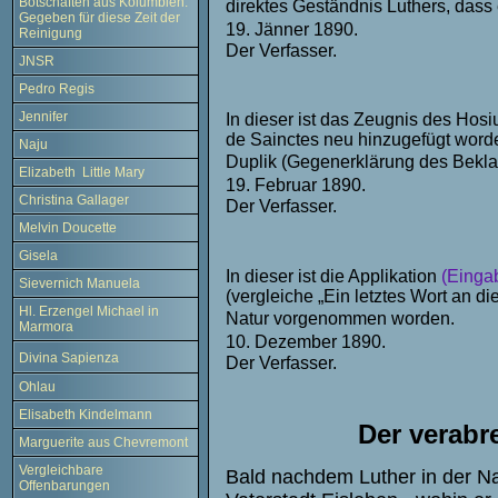
Botschaften aus Kolumbien.
direktes Geständnis Luthers, dass
Gegeben für diese Zeit der
19. Jänner 1890.
Reinigung
Der Verfasser.
JNSR
Pedro Regis
Jennifer
In dieser ist das Zeugnis des Hos
de Sainctes neu hinzugefügt worde
Naju
Duplik (Gegenerklärung des Beklag
Elizabeth Little Mary
19. Februar 1890.
Christina Gallager
Der Verfasser.
Melvin Doucette
Gisela
In dieser ist die Applikation
(Eingab
Sievernich Manuela
(vergleiche „Ein letztes Wort an die
Hl. Erzengel Michael in
Natur vorgenommen worden.
Marmora
10. Dezember 1890.
Divina Sapienza
Der Verfasser.
Ohlau
Elisabeth Kindelmann
Der verabr
Marguerite aus Chevremont
Vergleichbare
Bald nachdem Luther in der Na
Offenbarungen