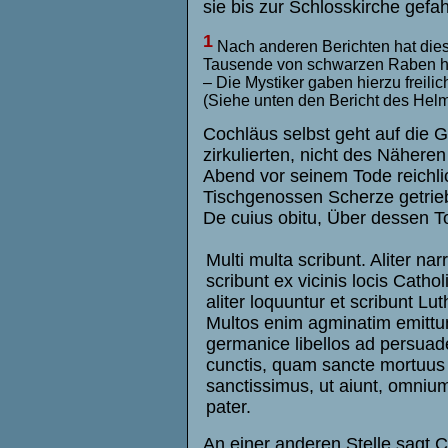
sie bis zur Schlosskirche gef
1
Nach anderen Berichten hat diese
Tausende von schwarzen Raben hinz
– Die Mystiker gaben hierzu freili
(Siehe unten den Bericht des Helm
Cochläus selbst geht auf die 
zirkulierten, nicht des Nähere
Abend vor seinem Tode reichl
Tischgenossen Scherze getrieb
De cuius obitu, Über dessen Tod,
Multi multa scribunt. Aliter nar
scribunt ex vicinis locis Catholi
aliter loquuntur et scribunt Lut
Multos enim agminatim emittu
germanice libellos ad persu
cunctis, quam sancte mortuus s
sanctissimus, ut aiunt, omni
pater.
An einer anderen Stelle sagt C