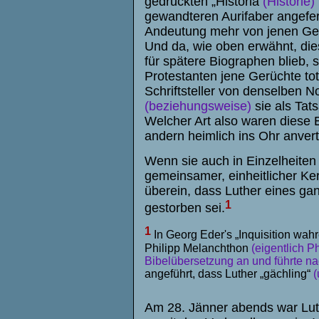
gedruckten „
Historia
(Historie)
gewandteren Aurifaber angeferti
Andeutung mehr von jenen Ge
Und da, wie oben erwähnt, die
für spätere Biographen blieb, 
Protestanten jene Gerüchte to
Schriftsteller von denselben N
(beziehungsweise)
sie als Tats
Welcher Art also waren diese 
andern heimlich ins Ohr anvert
Wenn sie auch in Einzelheiten 
gemeinsamer, einheitlicher Ke
überein, dass Luther eines ga
1
gestorben sei.
1
In Georg Eder's „Inquisition wahr
Philipp Melanchthon
(eigentlich P
Bibelübersetzung an und führte
na
angeführt, dass Luther „gächling“
(
Am 28. Jänner abends war Luth