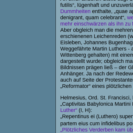
futilis“, lügenhaft und unzuverl
Dummheiten
enthalte, „quae 
denigrant, quam celebrant“,
we
mehr einschwärzen als ihn zu f
Aber obgleich man die mehrerw
erschienenen Leichenreden (w
Eisleben, Johannes Bugenhage
Weggefährte Martin Luthers -
Wittenberg gehalten) mit eine
dargestellt wurde; obgleich 
Bildnissen prägen ließ – der 
Anhänger. Ja nach der Redewei
auch auf Seite der Protestant
„Reformator“ eines plötzliche
Helmesius, Ord. St. Francisci,
„Captivitas Babylonica Martini 
Luther“
(I, H):
„Repentinus ei (Luthero) superv
partem eius cum infidelibus pos
„Plötzliches Verderben kam üb