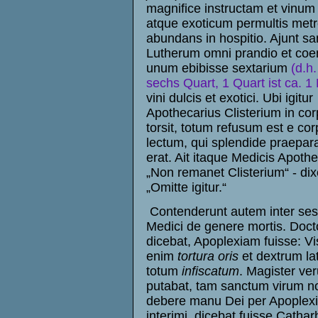
magnifice instructam et vinum
atque exoticum permultis metr
abundans in hospitio. Ajunt sa
Lutherum omni prandio et coe
unum ebibisse sextarium
(d.h.
sechs Quart, 1 Quart ist ca. 1 
vini dulcis et exotici. Ubi igitur
Apothecarius Clisterium in co
torsit, totum refusum est e cor
lectum, qui splendide praepar
erat. Ait itaque Medicis Apothe
„Non remanet Clisterium“ - dixer
„Omitte igitur.“
Contenderunt autem inter sese
Medici de genere mortis. Doct
dicebat, Apoplexiam fuisse: Vi
enim
tortura oris
et dextrum la
totum
infiscatum
. Magister ve
putabat, tam sanctum virum n
debere manu Dei per Apoplex
interimi, dicebat fuisse Catha