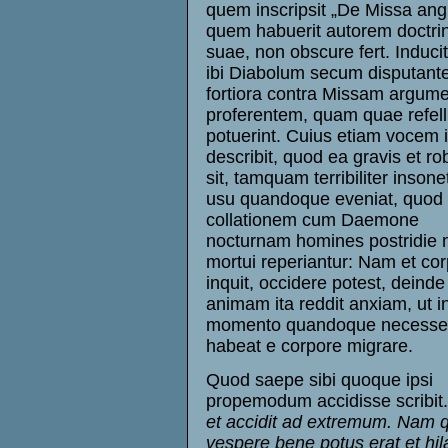
quem inscripsit „De Missa angu
quem habuerit autorem doctri
suae, non obscure fert. Induci
ibi Diabolum secum disputant
fortiora contra Missam argum
proferentem, quam quae refell
potuerint. Cuius etiam vocem i
describit, quod ea gravis et ro
sit, tamquam terribiliter insonet
usu quandoque eveniat, quod 
collationem cum Daemone
nocturnam homines postridie
mortui reperiantur: Nam et cor
inquit, occidere potest, deinde
animam ita reddit anxiam, ut i
momento quandoque necesse
habeat e corpore migrare.
Quod saepe sibi quoque ipsi
propemodum accidisse scribit
et accidit ad extremum. Nam q
vespere bene potus erat et hila