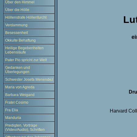
Über den Himmel
Über die Hölle
Lu
Höllenstrafe Höllenfurcht
Verdammung
Besessenheit
e
Okkulte Behaftung
Heilige Begebenheiten
Lebensläufe
Pater Pio spricht zur Welt
Gedanken und
Überlegungen
Schwester Josefa Menendez
Maria von Agreda
Dru
Barbara Weigand
Fratel Cosimo
Fra Elia
Harvard Coll
Manduria
Predigten, Vorträge
(Video/Audio), Schriften