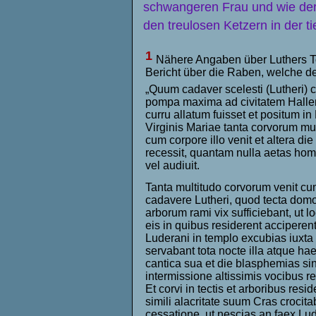
schwangeren Frau und wie der H
den treulosen Ketzern in der ti
1
Nähere Angaben über Luthers To
Bericht über die Raben, welche der
„Quum cadaver scelesti (Lutheri) 
pompa maxima ad civitatem Halle
curru allatum fuisset et positum in
Virginis Mariae tanta corvorum mu
cum corpore illo venit et altera di
recessit, quantam nulla aetas hom
vel audiuit.
Tanta multitudo corvorum venit c
cadavere Lutheri, quod tecta dom
arborum rami vix sufficiebant, ut lo
eis in quibus residerent acciperent
Luderani in templo excubias iuxta
servabant tota nocte illa atque hae
cantica sua et die blasphemias si
intermissione altissimis vocibus r
Et corvi in tectis et arboribus resid
simili alacritate suum Cras crocita
cessatione, ut nescias an faex Lu