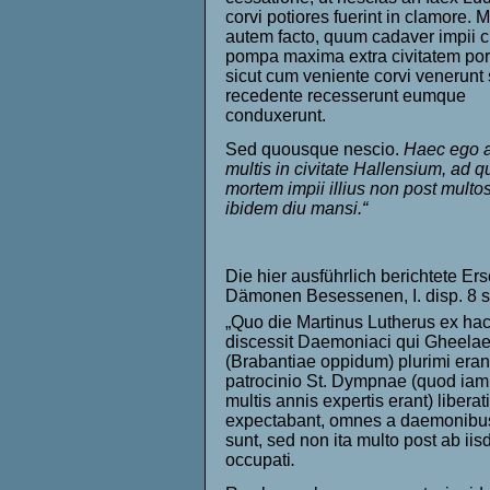
corvi potiores fuerint in clamore. 
autem facto, quum cadaver impii 
pompa maxima extra civitatem port
sicut cum veniente corvi venerunt
recedente recesserunt eumque
conduxerunt.
Sed quousque nescio.
Haec ego a
multis in civitate Hallensium, ad 
mortem impii illius non post multos
ibidem diu mansi.“
Die hier ausführlich berichtete E
Dämonen Besessenen, I. disp. 8 sec
„Quo die Martinus Lutherus ex hac
discessit Daemoniaci qui Gheela
(Brabantiae oppidum) plurimi erant
patrocinio St. Dympnae (quod iam
multis annis expertis erant) libera
expectabant, omnes a daemonibus 
sunt, sed non ita multo post ab ii
occupati
.