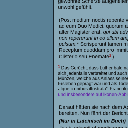
gewohnte Scherze aufgeheitert
unwohl gefühlt.
(Post medium noctis repente v
ad eum Duo Medici, quorum al
alter Magister erat,
qui ubi ad
non repererunt in eo ullum am
pulsum.
* Scrisperunt tamen 
Receptum quoddam pro immit
1
Clisterio seu Enemate
)
.
1
Das Gerücht, dass Luther bald na
sich jedenfalls verbreitet und auc
Münzen, welche aus Anlass seines
Eisleben geprägt war und als Tode
atque iconibus illustrata“, Francofur
und insbesondere auf Ikonen-Abbild
Darauf hätten sie nach dem Ap
bereiten. Nun fährt der Bericht 
(Nur in Lateinisch im Buch)
Is ubi advenit et medicorum j