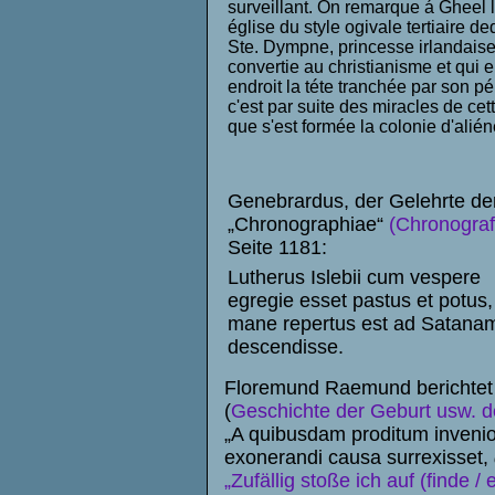
surveillant. On remarque á Gheel l
église du style ogivale tertiaire de
Ste. Dympne, princesse irlandais
convertie au christianisme et qui e
endroit la téte tranchée par son p
c'est par suite des miracles de cett
que s'est formée la colonie d'alién
Genebrardus, der Gelehrte de
„Chronographiae“
(Chronograf
Seite 1181:
Lutherus Islebii cum vespere
egregie esset pastus et potus,
mane repertus est ad Satana
descendisse.
Floremund Raemund berichtet in
(
Geschichte der Geburt usw. d
„A quibusdam proditum inveni
exonerandi causa surrexisset,
„Zufällig stoße ich auf (finde 