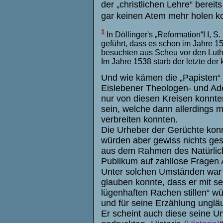
der „christlichen Lehre“ bereit
gar keinen Atem mehr holen k
1
In Döllinger's „Reformation“! I, 
geführt, dass es schon im Jahre 1
besuchten aus Scheu vor den Luthe
Im Jahre 1538 starb der letzte der
Und wie kämen die „Papisten“ 
Eislebener Theologen- und Adel
nur von diesen Kreisen konnt
sein, welche dann allerdings m
verbreiten konnten.
Die Urheber der Gerüchte kon
würden aber gewiss nichts ges
aus dem Rahmen des Natürliche
Publikum auf zahllose Fragen 
Unter solchen Umständen war 
glauben konnte, dass er mit s
lügenhaften Rachen stillen“ wü
und für seine Erzählung unglä
Er scheint auch diese seine Un