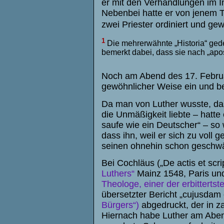
er mit den Verhandlungen im I
Nebenbei hatte er von jenem T
zwei Priester ordiniert und ge
1
Die mehrerwähnte „Historia“ gede
bemerkt dabei, dass sie nach „apo
Noch am Abend des 17. Februar
gewöhnlicher Weise ein und be
Da man von Luther wusste, das
die Unmäßigkeit liebte – hatte
saufe wie ein Deutscher“ – so
dass ihn, weil er sich zu voll
seinen ohnehin schon geschwäc
Bei
Cochläus („De actis et scri
Luthers“
Mainz 1548, Paris und
Theologe, einer der erbitterts
übersetzter Bericht „cujusdam
Bürgers“)
abgedruckt, der in za
Hiernach habe Luther am Aben