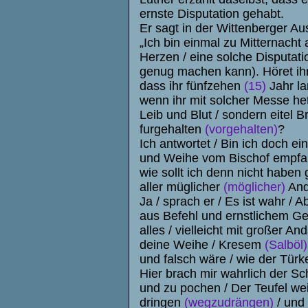
ernste Disputation gehabt.
Er sagt in der Wittenberger Au
„Ich bin einmal zu Mitternacht 
Herzen / eine solche Disputati
genug machen kann). Höret ihr's
dass ihr fünfzehen
(15)
Jahr la
wenn ihr mit solcher Messe hett
Leib und Blut / sondern eitel
furgehalten
(vorgehalten)
?
Ich antwortet / Bin ich doch ei
und Weihe vom Bischof empfan
wie sollt ich denn nicht haben 
aller müglicher
(möglicher)
And
Ja / sprach er / Es ist wahr / 
aus Befehl und ernstlichem G
alles / vielleicht mit großer A
deine Weihe / Kresem
(Salböl)
und falsch wäre / wie der Türk
Hier brach mir wahrlich der S
und zu pochen / Der Teufel we
dringen
(wegzudrängen)
/ und