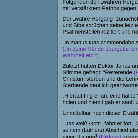
Folgenden den „wahren Hergang
mit verstärktem Pathos gegen d
Der „wahre Hergang“ zunächst 
und Bibelsprüchen seine letzte
Psalmenstellen rezitiert und n
„
In manus tuas commendabo s
(„In deine Hände übergebe ich 
Wahrheit etc.“)
Zuletzt hätten Doktor Jonas un
Stimme gefragt: “Reverende
(
Christum sterben und die Lehr
Sterbende deutlich geantwortet
„Hierauf fing er an, eine halbe
holen und hiemit gab er sanft u
Unmittelbar nach dieser Erzähl
„Das weiß Gott“, fährt er fort
seinem (Luthers) Abschied als
1
einer Historia
(
Historie)
zusam