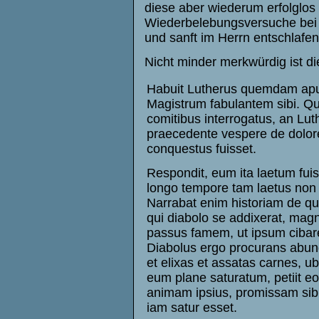
diese aber wiederum erfolglos
Wiederbelebungsversuche bei ei
und sanft im Herrn entschlafen“
Nicht minder merkwürdig ist d
Habuit Lutherus quemdam ap
Magistrum fabulantem sibi. Qu
comitibus interrogatus, an Lut
praecedente vespere de dolor
conquestus fuisset.
Respondit, eum ita laetum fuis
longo tempore tam laetus non f
Narrabat enim historiam de q
qui diabolo se addixerat, ma
passus famem, ut ipsum cibar
Diabolus ergo procurans abun
et elixas et assatas carnes, ubi
eum plane saturatum, petiit eo
animam ipsius, promissam sibi
iam satur esset.