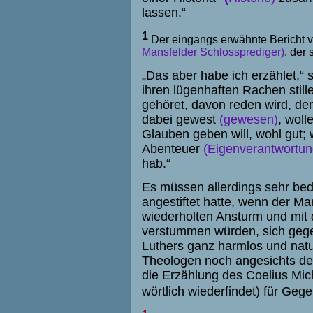
lassen.“
1
Der eingangs erwähnte Bericht 
Mansfelder Schlossprediger)
, der
„Das aber habe ich erzählet,“
ihren lügenhaften Rachen stil
gehöret, davon reden wird, de
dabei gewest
(gewesen)
, woll
Glauben geben will, wohl gut; w
Abenteuer
(Eigenverantwortun
hab.“
Es müssen allerdings sehr bed
angestiftet hatte, wenn der Ma
wiederholten Ansturm und mit
verstummen würden, sich gege
Luthers ganz harmlos und natu
Theologen noch angesichts de
die Erzählung des Coelius Mic
wörtlich wiederfindet) für G