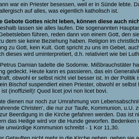
ann war ein Priester besessen, weil er in Sünde lebte. D
allergisch auf alles, was eigentlich katholisch ist.
die Gebote Gottes nicht leben, können diese auch nich
eshalb lassen sie alles laufen. Die sogenannten Haupta
Gebetsleben führen, reden dann von einem Gott, den sie
u dem sie keine Beziehung haben. Religion im christlic
ng zu Gott, kein Kult. Gott spricht zu uns im Gebet, auc
h dieses wird uminterpretiert, d.h. relativiert wie bei Lu
 Petrus Damian tadelte die Sodomie. Mißbrauchstäter h
ng gedeckt. Heute kann es passieren, das ein Generalvi
aft, obwohl er selbst nicht viel besser ist. In der Politik i
ein Bischof suspendiert einen Priester, obwohl er selbst
t (inoffiziell)! Quod licet jovi non licet bovi.
te dienen nur noch zur Umrahmung von Lebensabschnitt
fahrende Christen’, die nur zur Taufe, Kommunion, u.U. z
zur Beerdigung in die Kirche gefahren werden. Das ist ni
ern das Heilige wird vor die Hunde geworfen. Bedenken 
ie unwürdige Kommunion schreibt - 1 Kor 11,30.
 Getauften nicht mehr in die Kirche gehen, gehen sie a