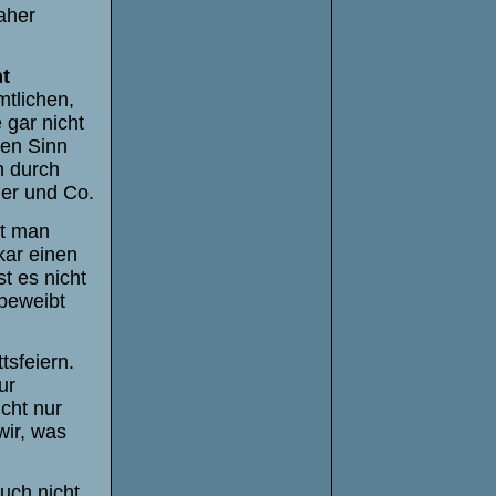
aher
t
mtlichen,
 gar nicht
hen Sinn
h durch
ther und Co.
at man
kar einen
st es nicht
 beweibt
sfeiern.
ur
cht nur
wir, was
uch nicht