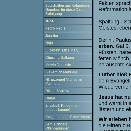
Fakten sprech
Botschaften aus Kolumbien.
Reformation is
Gegeben für diese Zeit der
Reinigung
Spaltung - Sc
JNSR
Geistes, eben
Pedro Regis
Jennifer
Der hl. Paulu
Naju
erben.
Gal 5.
Elizabeth Little Mary
Fürsten, hatte
Christina Gallager
fetten Mönch, 
berauschte si
Melvin Doucette
Sievernich Manuela
Luther hieß 
Hl. Erzengel Michael in
dem Evangeliu
Marmora
Wiederverheir
Divina Sapienza
Jesus hat nur
Ohlau
und warnt in s
Elisabeth Kindelmann
lästern und e
(Liebesflamme)
Marguerite aus Chevremont
Wir erleben 
Vergleichbare
die Hirten z.
Offenbarungen