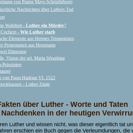
eisung von Pastor Mays Schönfärberei
üchliche Nachrichten über Luthers Tod
ort
e Wahrheit -
Luther ein Mörder
?
n Cochem -
Wie Luther starb
sche Elemente aus Hermes Trismegistos
r Protestanten aus Hesemann
 zwei Dämonen
le
, Vision der sel. Maria Séraphine
a-Prinzipien
maurer
s von Papst Hadrian VI. 1522
tockhausen - Luther Zitate
Fakten über Luther - Worte und Taten
Nachdenken in der heutigen Verwirr
ieren Luther und wissen nicht, was dieser eigentlich tat un
ahren erschien ein Buch gegen die Verleumdungen, die 