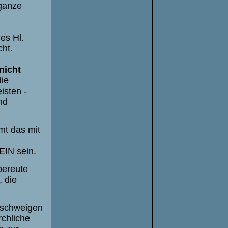
 ganze
es Hl.
ht.
nicht
die
isten -
nd
mt das mit
EIN sein.
bereute
, die
!
 schweigen
rchliche