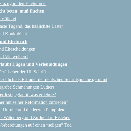
 Einzug in den Ehehimmel
ht beten, muß fluchen
 Völlerei
nste Tugend, das häßlichste Laster
und Konkubinat
und Ehebruch
und Ehescheidungen
nd Vielweiberei
rlaubt Lügen und Verleumdungen
erfälscher der Hl. Schrift
älschlich als Erfinder der deutschen Schriftsprache gerühmt
 urgrobe Schmähungen Luthers
r fest geglaubt, was er lehrte?
er mit seiner Reformation zufrieden?
e Unruhe und die letzten Pamphlete
us Wittenberg und Zuflucht in Eisleben
Vorbereitungen auf einen “seligen” Tod