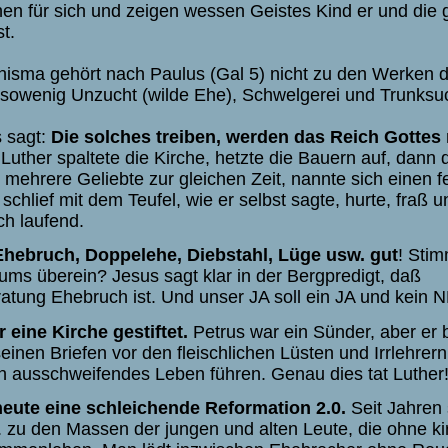
en für sich und zeigen wessen Geistes Kind er und die
t.
hisma gehört nach Paulus (Gal 5) nicht zu den Werken d
sowenig Unzucht (wilde Ehe), Schwelgerei und Trunksuc
s sagt:
Die solches treiben, werden das Reich Gottes 
 Luther spaltete die Kirche, hetzte die Bauern auf, dann 
 mehrere Geliebte zur gleichen Zeit, nannte sich einen fe
schlief mit dem Teufel, wie er selbst sagte, hurte, fraß u
ch laufend.
Ehebruch, Doppelehe, Diebstahl, Lüge usw. gut
! Stim
ms überein? Jesus sagt klar in der Bergpredigt, daß
atung Ehebruch ist. Und unser JA soll ein JA und kein N
 eine Kirche gestiftet
.
Petrus war ein Sünder, aber er 
einen Briefen vor den fleischlichen Lüsten und Irrlehrern
in ausschweifendes Leben führen. Genau dies tat Luther
heute eine schleichende Reformation 2.0
.
Seit Jahren
B. zu den Massen der jungen und alten Leute, die ohne ki