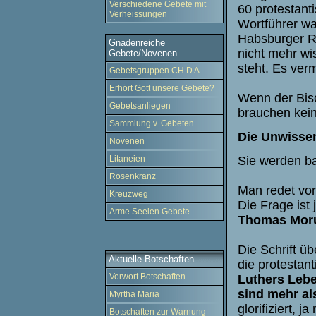
Verschiedene Gebete mit
60 protestant
Verheissungen
Wortführer wa
Habsburger Rei
Gnadenreiche
nicht mehr wis
Gebete/Novenen
steht. Es verm
Gebetsgruppen CH D A
Erhört Gott unsere Gebete?
Wenn der Bisc
Gebetsanliegen
brauchen kein
Sammlung v. Gebeten
Die Unwissen
Novenen
Litaneien
Sie werden ba
Rosenkranz
Man redet von 
Kreuzweg
Die Frage ist
Arme Seelen Gebete
Thomas Morus
Die Schrift ü
Aktuelle Botschaften
die protestan
Vorwort Botschaften
Luthers Lebe
sind mehr al
Myrtha Maria
glorifiziert, 
Botschaften zur Warnung