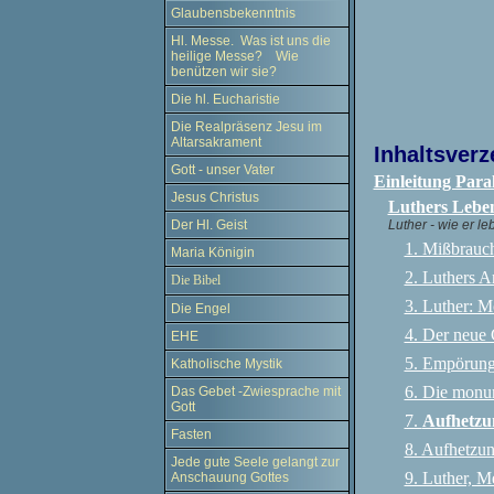
Glaubensbekenntnis
Hl. Messe. Was ist uns die
heilige Messe? Wie
benützen wir sie?
Die hl. Eucharistie
Die Realpräsenz Jesu im
Altarsakrament
Inhaltsverz
Gott - unser Vater
Einleitung Paral
Jesus Christus
Luthers Lebe
Luther - wie er leb
Der Hl. Geist
1. Mißbrauch
Maria Königin
2. Luthers A
Die Bibel
3. Luther: M
Die Engel
4. Der neue
EHE
5. Empörung
Katholische Mystik
6. Die monu
Das Gebet -Zwiesprache mit
Gott
7.
Aufhetzu
Fasten
8. Aufhetzun
Jede gute Seele gelangt zur
9. Luther, M
Anschauung Gottes