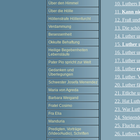
10. Luthers
Über den Himmel
Über die Hölle
11.
Kann nic
Höllenstrafe Höllenfurcht
12. Fraß und
Verdammung
13. Die schö
Besessenheit
14. Luther 
Okkulte Behaftung
15.
Luther 
Heilige Begebenheiten
16. Luther 
Lebensläufe
17. Luther u
Pater Pio spricht zur Welt
18. Luther
e
Gedanken und
Überlegungen
19. Luther, V
Schwester Josefa Menendez
20. Luther f
Maria von Agreda
21. Etliche
Barbara Weigand
22. Hat Luthe
Fratel Cosimo
23. War Luth
Fra Elia
24. Steigend
Manduria
25. Flucht a
Predigten, Vorträge
26. Luthers 
(Video/Audio), Schriften