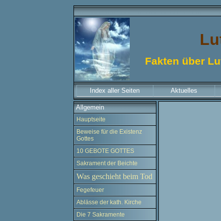
Lu
Fakten über Lu
Index aller Seiten
Aktuelles
Allgemein
Hauptseite
Beweise für die Existenz
Gottes
10 GEBOTE GOTTES
Sakrament der Beichte
Was geschieht beim Tod
Fegefeuer
Ablässe der kath. Kirche
Die 7 Sakramente