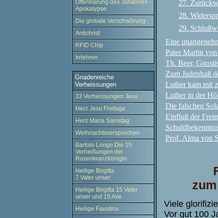
27. Zurückw
Offenbarung des Johannes -
Apokalypse
28. Widerspr
Die globale Verschwörung
29. Schlußw
Antichrist
Eine unangenehm
RFID Chip
Pater Martin vo
Irrlehren
Th. Beer, Gnosti
Zum Judenhaß de
Gnadenreiche
Luther kam mit
Verheissungen
Luther in der Höl
33 Verheissungen Jesu
Die falschen Sol
Herz Jesu Freitage
Einfluß der Frei
Herz Maria Samstag
Schuldbekenntni
Weihnachtsversprechen
Prof. Alma von S
Bartolo Longo Die 15
Verheißungen der
Rosenkranzkönigin
Heilige Birgitta
7 Vater unser
zum 
Heilige Birgitta 15 Vater
unser und 15 Ave
Viele glorifiz
Heilige Faustina
Vor gut 100 J