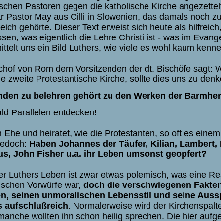
ischen Pastoren gegen die katholische Kirche angezettel
r Pastor May aus Cilli in Slowenien, das damals noch z
ch gehörte. Dieser Text erweist sich heute als hilfreich,
sen, was eigentlich die Lehre Christi ist - was im Evang
ittelt uns ein Bild Luthers, wie viele es wohl kaum kenne
hof von Rom dem Vorsitzenden der dt. Bischöfe sagt: W
e zweite Protestantische Kirche, sollte dies uns zu den
den zu belehren gehört zu den Werken der Barmherz
ld Parallelen entdecken!
Ehe und heiratet, wie die Protestanten, so oft es einem 
 jedoch:
Haben Johannes der Täufer, Kilian, Lambert, 
, John Fisher u.a. ihr Leben umsonst geopfert?
ber Luthers Leben ist zwar etwas polemisch, was eine Re
tischen Vorwürfe war,
doch die verschwiegenen Fakten
n, seinen unmoralischen Lebensstil und seine Aus
s aufschlußreich
. Normalerweise wird der Kirchenspalte
ja manche wollten ihn schon heilig sprechen. Die hier aufg