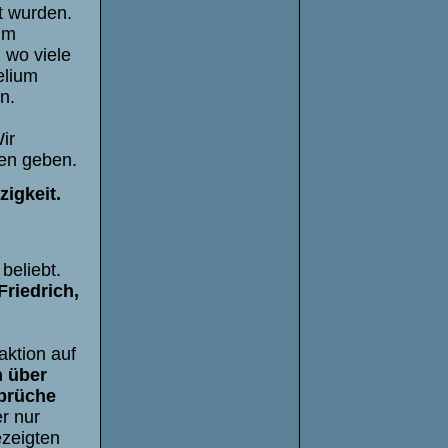
t wurden.
um
 wo viele
elium
n.
ir
ken geben.
igkeit.
beliebt.
Friedrich,
aktion auf
 über
sprüche
r nur
ezeigten