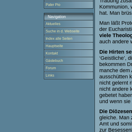
Trauung zusa
Pater Pio
Kommunion, w
hat. Man brüs
Navigation
Man läßt Prot
Aktuelles
der Eucharist
Suche in d. Webseite
viele Theolo
Index alle Seiten
auch andere 
Hauptseite
Die Hirten se
Kontakt
‘Geistliche’,
Gästebuch
bekommen Dru
Forum
manche dem Al
Links
ausschütten k
nicht gelernt 
nicht andere l
gebetet haben
und wenn sie
Die Diözese
gleiche. Man z
Amt und somit
zur Besessenh