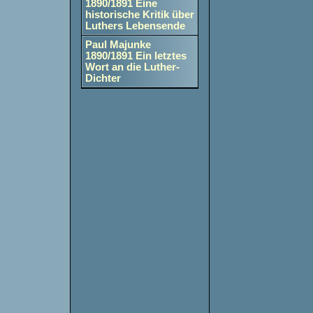
1890/1891 Eine
historische Kritik über
Luthers Lebensende
Paul Majunke
1890/1891 Ein letztes
Wort an die Luther-
Dichter