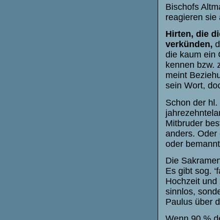
Bischofs Altm
reagieren sie 
Hirten, die 
verkünden
,
d
die kaum ein 
kennen bzw. z
meint Beziehu
sein Wort, doc
Schon der hl.
jahrezehntela
Mitbruder bestr
anders. Oder 
oder bemannt is
Die Sakramen
Es gibt sog. ‘
Hochzeit und 
sinnlos, sond
Paulus über d
Wenn 90 % der