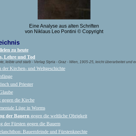
Eine Analyse aus alten Schriften
von Niklaus Leo Pontini
©
Copyright
eichnis
lelen zu heute
n, Lehre und Tod
te, leibte und starb - Verlag Styria - Graz - Wien, 1905-25, leicht überarbeitet und erg
 der Kirchen- und Weltgeschichte
nfänge
önch und Priester
 Glaube
 gegen die Kirche
mentale Lüge in Worms
ng der Bauern
gegen die weltliche Obrigkeit
g der Fürsten gegen die Bauern
elanchthon: Bauernfeinde und Fürstenknechte