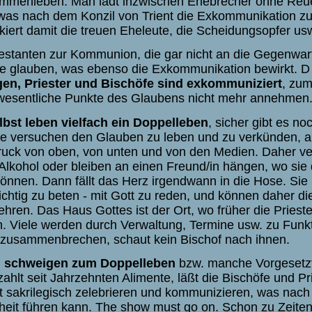
mmenleben. Man lädt inzwischen Ehebrecher ohne Reu
as nach dem Konzil von Trient die Exkommunikation zu
kiert damit die treuen Eheleute, die Scheidungsopfer us
estanten zur Kommunion, die gar nicht an die Gegenwart 
ie glauben, was ebenso die Exkommunikation bewirkt. D
gen, Priester und Bischöfe sind exkommuniziert
, zum
wesentliche Punkte des Glaubens nicht mehr annehmen
lbst leben vielfach ein Doppelleben
,
sicher gibt es no
 die versuchen den Glauben zu leben und zu verkünden, a
ck von oben, von unten und von den Medien. Daher ver
kohol oder bleiben an einen Freund/in hängen, wo sie
önnen. Dann fällt das Herz irgendwann in die Hose. Sie
richtig zu beten - mit Gott zu reden, und können daher d
ehren. Das Haus Gottes ist der Ort, wo früher die Prieste
. Viele werden durch Verwaltung, Termine usw. zu Funk
 zusammenbrechen, schaut kein Bischof nach ihnen.
n schweigen zum Doppelleben
bzw. manche Vorgesetzt
ahlt seit Jahrzehnten Alimente, läßt die Bischöfe und Pr
 sakrilegisch zelebrieren und kommunizieren, was nach
eit führen kann. The show must go on. Schon zu Zeiten