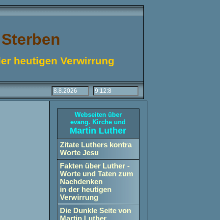
 Sterben
er heutigen Verwirrung
Webseiten über
evang. Kirche und
Martin Luther
Zitate Luthers kontra
Worte Jesu
Fakten über Luther -
Worte und Taten zum
Nachdenken
in der heutigen
Verwirrung
Die Dunkle Seite von
Martin Luther