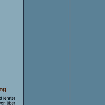
ung
d lehrte!
von über