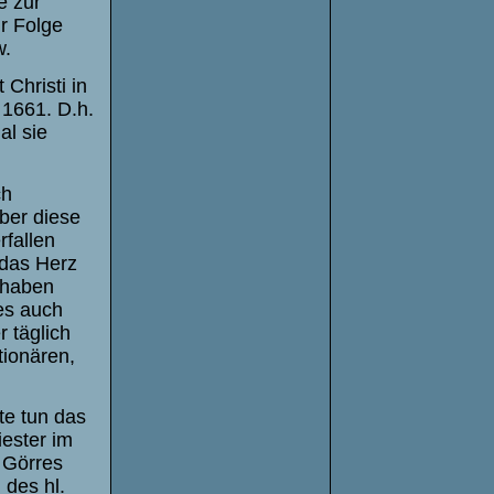
e zur
r Folge
w.
Christi in
 1661. D.h.
al sie
.
ch
ber diese
fallen
 das Herz
 haben
ies auch
r täglich
tionären,
e tun das
iester im
 Görres
 des hl.