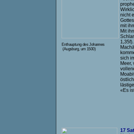
prophe
Wirkli
nicht 
Gottes
mit i
Mit ih
Schlan
1,35f)
Enthauptung des Johannes
Machär
(Augsburg, um 1500)
kommen
sich i
Meer, 
vollen
Moabit
östlic
lästig
«Es is
17 Sa