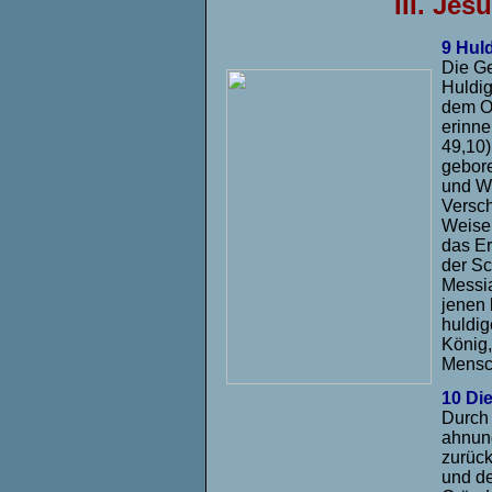
III.
Jesu
9 Hul
Die Ge
Huldig
dem Or
erinne
49,10)
gebore
und W
Versch
Weisen
das Er
der Sc
Messi
jenen 
huldig
König,
Mensch
10 Di
Durch
ahnung
zurüc
und de