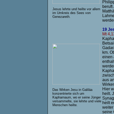
Philip
beruft
Jesus lehrte und heilte vor allem
Matthä
im Umkreis des Sees von
Lahme
Genezareth.
werden
19 Je
Mt 4,1
Kaphar
Betsai
Gadara
km. Ob
einen 
enthal
werde
Kaphar
zwisch
aus an
Wirken
Hier w
Das Wirken Jesu in Galiläa
heilt.
konzentrierte sich um
Kapharnaum, wo er seine Jünger
Synago
versammelte, sie lehrte und viele
heilt 
Menschen heilte.
weiter
seine 