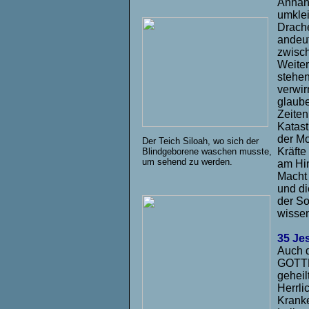
Anhäng
umkle
Drache
andeut
zwisch
Weiter
stehen
verwir
glaube
Zeiten
Katast
der Mo
Der Teich Siloah, wo sich der
Kräfte
Blindgeborene waschen musste,
um sehend zu werden.
am Him
Macht 
und di
der So
wissen
35 Je
Auch d
GOTTES
geheil
Herrli
Kranke