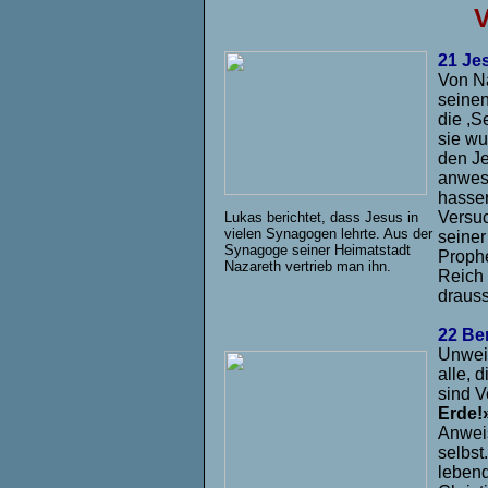
V
21 Je
Von Na
seinen
die ,S
sie wu
den Je
anwes
hasser
Versuc
Lukas berichtet, dass Jesus in
vielen Synagogen lehrte. Aus der
seiner
Synagoge seiner Heimatstadt
Prophe
Nazareth vertrieb man ihn.
Reich 
draus
22 Be
Unweit
alle, 
sind 
Erde!
Anweis
selbst
lebend