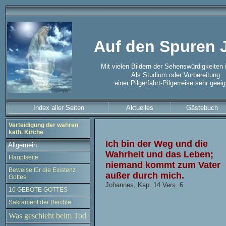
Auf den Spuren 
Mit vielen Bildern der Sehenswürdigkeiten i
Als Studium oder Vorbereitung
einer Pilgerfahrt-Pilgerreise sehr geeig
Index aller Seiten
Aktuelles
Gästebuch
Verteidigung der wahren
kath. Kirche
Ich bin der Weg und die
Allgemein
Wahrheit und das Leben;
Hauptseite
niemand kommt zum Vater
Beweise für die Existenz
außer durch mich.
Gottes
Johannes, Kap. 14 Vers. 6
10 GEBOTE GOTTES
Sakrament der Beichte
Was geschieht beim Tod