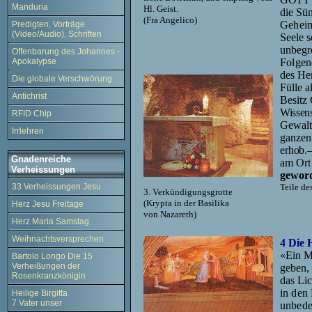
Manduria
Hl. Geist.
die Sü
(Fra Angelico)
Geheim
Predigten, Vorträge
(Video/Audio), Schriften
Seele s
unbegre
Offenbarung des Johannes -
Apokalypse
Folgen
des Her
Die globale Verschwörung
Fülle a
Antichrist
Besitz
Wissens
RFID Chip
Gewalt,
Irrlehren
ganzen
erhob.
Gnadenreiche
am Ort 
Verheissungen
gewor
33 Verheissungen Jesu
Teile de
3. Verkündigungsgrotte
(Krypta in der Basilika
Herz Jesu Freitage
von Nazareth)
Herz Maria Samstag
Weihnachtsversprechen
4 Die
«Ein M
Bartolo Longo Die 15
Verheißungen der
geben,
Rosenkranzkönigin
das Lic
in den
Heilige Birgitta
7 Vater unser
unbede