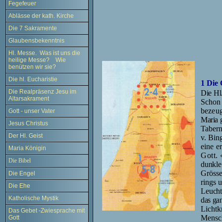
Fegefeuer
Ablässe der kath. Kirche
Die 7 Sakramente
Glaubensbekenntnis
Hl. Messe. Was ist uns die
heilige Messe? Wie
benützen wir sie?
Die hl. Eucharistie
1
Die 
Die Realpräsenz Jesu im
Die Hl
Altarsakrament
Schon 
bezeug
Gott - unser Vater
Maria g
Jesus Christus
Tabern
Der Hl. Geist
v. Bin
eine e
Maria Königin
Gott
.
Die Bibel
dunkle
Grösse
Die Engel
rings 
Die Ehe
Leuch
Katholische Mystik
das ga
Lichtkr
Das Gebet -Zwiesprache mit
Mensch
Gott