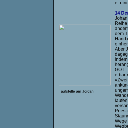
er ein
14 De
Johann
Reihe 
andern
dem Tä
Hand m
einher
Aber J
dageg
indem 
heran
GOTTE
erbar
«Zweim
ankünd
ungeme
Taufstelle am Jordan.
Wandel
laufen
versam
Priest
Staune
Wege b
Wegber