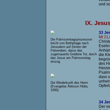
und so
IX.
Jesus
33 Je
Mt 21,
Die Palmsonntagsprozession
Christ
bricht von Bethphage nach
Eselin
Jerusalem auf (hinten der
Anhäng
Felsendom, davor das
zugemauerte Goldene Tor, durch
die Kl
das Jesus am Palmsonntag
begrüs
einzog.
des He
Herzen
Psalm 
dass s
unheim
Die Wiederkunft des Herrn
Opferl
(Evangeliar Äbtissin Hidta,
1000).
34 Je
Der v