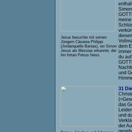
enthal
Simon 
GOTTES
meine 
Schlü
verkün
diesem
Jesus besuchte mit seinen
Vollma
Jüngern Cäsarea Philippi
dem Er
(Jordanquelle Banias), wo Simon
Jesus als Messias erkannte, der
immer 
ihn fortan Petrus hiess.
du auf
GOTTES
Nachf
und Ge
Himmel
31 Di
Christ
(=Gese
das Go
Leiden
und da
Verklä
der Au
gesehe