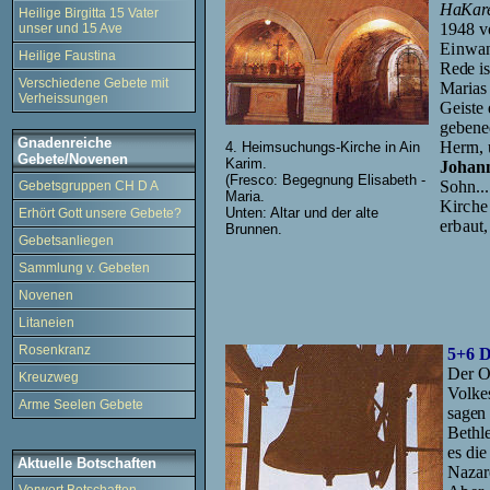
HaKa
Heilige Birgitta 15 Vater
1948 v
unser und 15 Ave
Einwan
Heilige Faustina
Rede is
Verschiedene Gebete mit
Marias
Verheissungen
Geiste 
gebened
Gnadenreiche
Herrn,
4. Heimsuchungs-Kirche in Ain
Gebete/Novenen
Karim.
Johann
(Fresco: Begegnung Elisabeth -
Sohn..
Gebetsgruppen CH D A
Maria.
Kirche
Unten: Altar und der alte
Erhört Gott unsere Gebete?
erbaut
Brunnen.
Gebetsanliegen
Sammlung v. Gebeten
Novenen
Litaneien
Rosenkranz
5+6 D
Der O
Kreuzweg
Volke
Arme Seelen Gebete
sagen 
Bethl
es die
Aktuelle Botschaften
Nazar