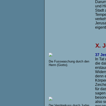
Darum 
und Hi
Stadt 
Tempel
verkeh
Jerusa
eigent
X.
J
37 Je
In Tat
Die Fusswaschung durch den
die da
Herrn (Giotto).
erstau
Widers
denn e
Körper
Zeiche
für da
sagen 
besond
also s
Der Verräterkuss durch Judas
gesand