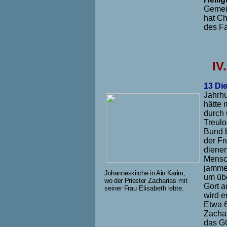
Gemein
hat Ch
des Fa
IV
13 Di
Jahrhu
hätte
durch 
Treulo
Bund b
der Fr
dienen
Mensch
jammer
Johanneskirche in Ain Karim,
um übe
wo der Priester
Zacharias mit
Gort a
seiner Frau Elisabeth lebte.
wird e
Etwa 6
Zachar
das GO