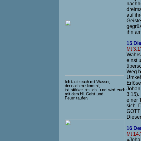
nachhe
dreima
auf ih
Geiste
gegrüs
ihn a
15 Di
Mt 3,1
Wahrsc
einst
übersc
Weg be
Umkehr
Ich taufe euch mit Wasser,
Erlöse
der nach mir kommt,
Johann
ist stärker als ich...und wird euch
3,15).
mit dem Hl.
Geist und
Feuer taufen.
einer
sich. 
GOTT e
Dieser
16 De
Mt 14,
«Johan