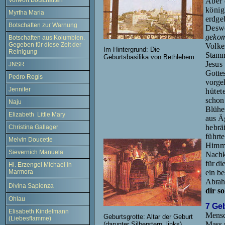
Aber 
Vorwort Botschaften
könig
Myrtha Maria
erdge
Botschaften zur Warnung
Deswe
geko
Botschaften aus Kolumbien.
Gegeben für diese Zeit der
Volk
Im Hintergrund: Die
Reinigung
Stamm
Geburtsbasilika von Bethlehem
Jesus
JNSR
Gotte
Pedro Regis
vorge
Jennifer
hütet
schon
Naju
Blühen
Elizabeth Little Mary
aus Ä
hebrä
Christina Gallager
führt
Melvin Doucette
Himme
Sievernich Manuela
Nachk
für di
Hl. Erzengel Michael in
ein be
Marmora
Abrah
Divina Sapienza
dir s
Ohlau
7 Ge
Elisabeth Kindelmann
Mensch
Geburtsgrotte: Altar der Geburt
(Liebesflamme)
Mass
(darunter Silberstern, links)