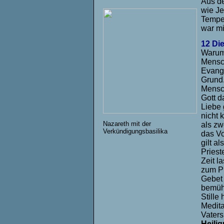
Aus de
wie Je
Tempel
war mi
12 Di
Warum 
Mensch
Evange
Grund.
Mensch
Gott d
Liebe 
nicht 
Nazareth mit der
als zw
Verkündigungsbasilika
das Vo
gilt a
Pries
Zeit l
zum P
Gebet 
bemüht
Stille
Medita
Vaters
Heili