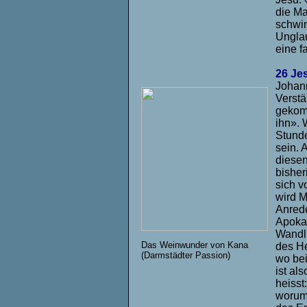
die Ma
schwi
Unglau
eine f
26 Je
Johann
Verstä
gekomm
ihn». 
Stunde
sein. 
diesen
bisher
sich v
wird M
Anrede
Apokal
Wandlu
Das Weinwunder von Kana
des He
(Darmstädter Passion)
wo bei
ist al
heisst
worum 