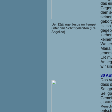
das ei
Gegenf
dem se
seinen
geborg
Der 12jährige Jesus im Tempel
ist, s
unter den Schriftgelehrten (Fra
gegebe
Angelico).
ziehen
keinen
Weiter
Maria 
jenem 
ER müs
Anlieg
wir si
30 Auf
Das Vo
dass d
Seligp
Selig
Gemein
(Fundam
Mensch
entsch