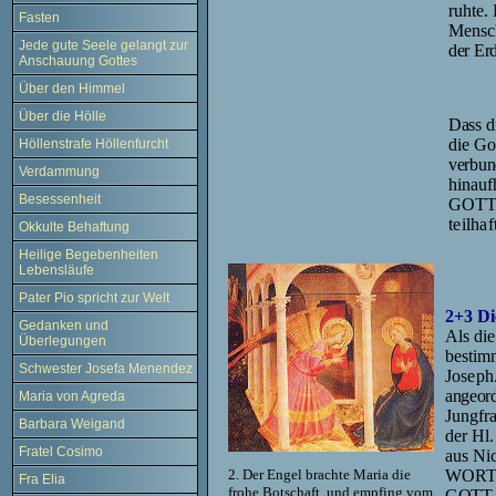
ruhte.
Fasten
Mensch
Jede gute Seele gelangt zur
der Er
Anschauung Gottes
Über den Himmel
Über die Hölle
Dass
d
die Go
Höllenstrafe Höllenfurcht
verbun
Verdammung
hinauf
Besessenheit
GOTTE
teilha
Okkulte Behaftung
Heilige Begebenheiten
Lebensläufe
Pater Pio spricht zur Welt
2+3 D
Gedanken und
Als di
Überlegungen
besti
Schwester Josefa Menendez
Joseph
angeord
Maria von Agreda
Jungfr
Barbara Weigand
der Hl.
Fratel Cosimo
aus Nic
WORTE
2. Der Engel brachte Maria die
Fra Elia
frohe Botschaft, und empfing vom
GOTT i