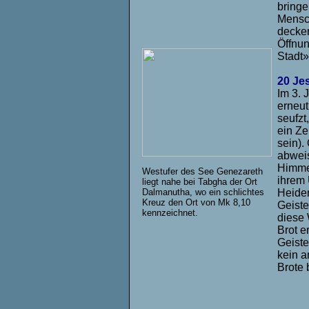
bringe
Mensch
decken
Öffnun
Stadt»
20 Je
Im 3.
erneut
seufzt
ein Ze
sein).
abweis
Himmel
Westufer des See Genezareth
ihrem 
liegt nahe bei Tabgha der Ort
Dalmanutha, wo ein schlichtes
Heiden
Kreuz den Ort von Mk 8,10
Geiste
kennzeichnet.
diese 
Brot e
Geiste
kein a
Brote 