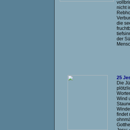
vollbr
nicht 
Rebhol
Verbun
die se
frucht
tiefsi
der Sü
Mensch
25 Je
Die Jü
plötzl
Worten
Wind u
Staune
Winde
findet
ohnmäc
Gotthe
Jesu: 