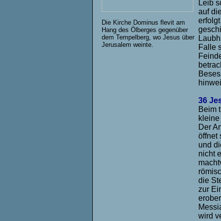
Leib s
auf di
erfolg
Die Kirche Dominus flevit am
geschi
Hang des Ölberges gegenüber
dem Tempelberg, wo Jesus über
Laubhü
Jerusalem weinte.
Falle 
Feinde
betrac
Besess
hinwei
36 Je
Beim 
kleine
Der An
öffnet
und di
nicht 
machtv
römisc
die St
zur Ei
erober
Messia
wird v