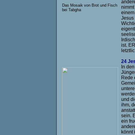
andere
Das Mosaik von Brot und Fisch
nimmt 
bei Tabgha
einem 
Jesus 
Wichti
eigent
seelis
Irdisc
ist. E
letztl
24 Je
In den
Jünger
Rede e
Gemein
untere
werden
und di
ihm, d
anstat
sein. 
ein fr
andere
könnt 