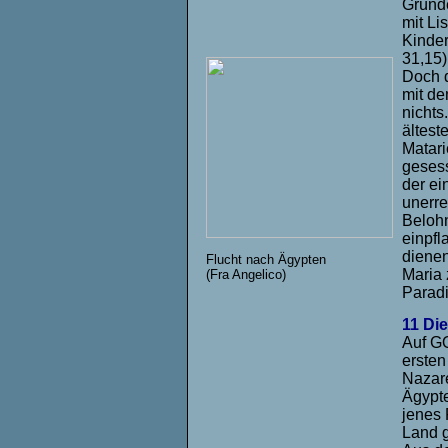
Gründe
mit Li
Kinder
31,15)
Doch d
mit de
nichts
ältest
Matari
gesess
der ei
unerre
Belohn
einpfl
dienen
Flucht nach Ägypten
Maria 
(Fra Angelico)
Paradi
11 Di
Auf GO
ersten
Nazare
Ägypte
jenes 
Land g