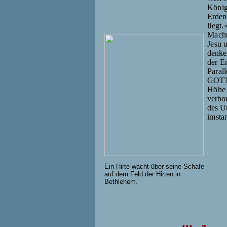
König
Erden.
liegt
Macht
Jesu
denk
der E
Paral
GOTT;
Höhe 
verbo
des U
imstan
Ein Hirte wacht über seine Schafe
auf dem Feld der Hirten in
Bethlehem.