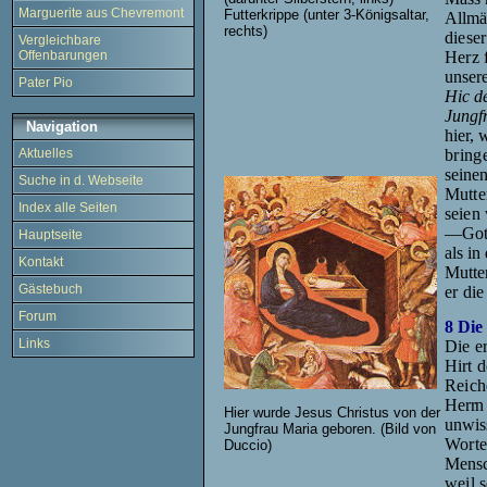
Marguerite aus Chevremont
Futterkrippe (unter 3-Königsaltar,
Allmä
rechts)
diese
Vergleichbare
Herz 
Offenbarungen
unser
Pater Pio
Hic d
Jungf
Navigation
hier, 
bring
Aktuelles
seine
Suche in d. Webseite
Mutte
Index alle Seiten
seien
—Gott
Hauptseite
als in
Kontakt
Mutte
Gästebuch
er die
Forum
8 Die
Links
Die er
Hirt 
Reich
Herrn 
Hier wurde Jesus Christus von der
unwis
Jungfrau Maria geboren. (Bild von
Worte
Duccio)
Mensch
weil 