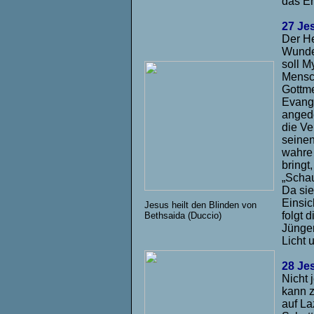
das En
27 Je
Der He
Wunder
soll M
Mensch
Gottme
Evange
angede
die Ve
seinen
wahre 
bringt
„Schau
Da sie
Einsic
Jesus heilt den Blinden von
folgt 
Bethsaida (Duccio)
Jünger
Licht 
28 Je
Nicht 
kann z
auf La