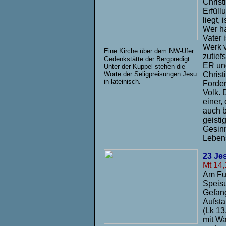
Christ
Erfüll
liegt,
Wer ha
Vater 
Werk v
E
ine Kirche über dem NW-Ufer.
zutief
Gedenkstätte der Bergpredigt.
ER und
Unter der Kuppel stehen die
Worte der Seligpreisungen Jesu
Christ
in lateinisch
.
Forder
Volk. 
einer,
auch b
geisti
Gesinn
Leben
23 Je
Mt 14,
Am Fus
Speisu
Gefang
Aufsta
(Lk 13
mit Wa