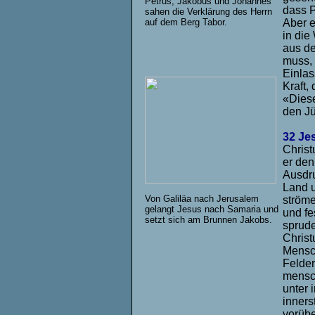
Petrus, Jakobus und Johannes
dass 
sahen die Verklärung des Herrn
Aber e
auf dem Berg Tabor.
in die
aus de
muss, 
Einlas
Kraft,
«Diese
den Jü
32 Je
Christ
er den
Ausdru
Land u
Von Galiläa nach Jerusalem
ströme
gelangt Jesus nach Samaria und
und fe
setzt sich am Brunnen Jakobs.
sprude
Christ
Mensch
Felder
mensch
unter 
inners
vorübe