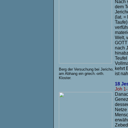
Nach s
dem Te
Jerich
(lat. 
Taufe)
verfüh
materi
Welt, 
GOTT d
nach J
hinabz
Teufe
Vollma
kehrt 
Berg der Versuchung bei Jericho,
ist na
am Abhang ein griech.-orth.
Kloster.
18 Je
Joh 1-
Danach
Geneza
dessen
Netze 
Mensch
erwäh
Zebedä